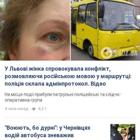
У Львові жінка спровокувала конфлікт,
розмовляючи російською мовою у маршрутці:
поліція склала адмінпротокол. Відео
На місце події прибули патрульні поліцейські та слідчо-
оперативна група
4 часа назад
8,2 т.
"Воюють, бо дурні": у Чернівцях
водій автобуса зневажив
українських військових і поплатився.
Відео
Водія звільнили після конфлікту з пасажирами
та образ військових
7 часов назад
7,9 т.
"Не слідкує за сексуальністю": у
Києві консультант салону краси
образив жінку після хімієтерапії,