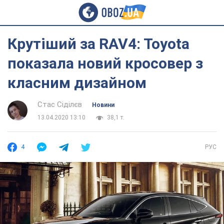
Крутіший за RAV4: Toyota
показала новий кросовер з
класним дизайном
Стас Сіділєв
Новини
13.04.2020 13:10
38,1 т.
4
РУС