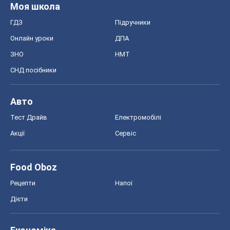
Тест Драйв
Електромобілі
Акції
Сервіс
Food Oboz
Рецепти
Напої
Дієти
Економіка
Ринки та компанії
Макроекономіка
MedOboz
Новини медицини
MAMACLUB
Шоу