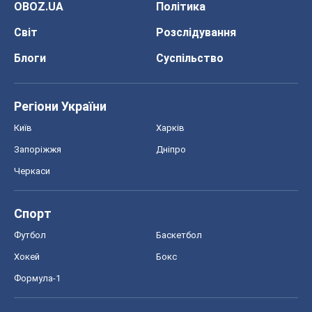
Запоріжжя
Дніпро
Черкаси
Спорт
Футбол
Баскетбол
Хокей
Бокс
Формула-1
Моя школа
ГДЗ
Підручники
Онлайн уроки
ДПА
ЗНО
НМТ
СНД посібники
Авто