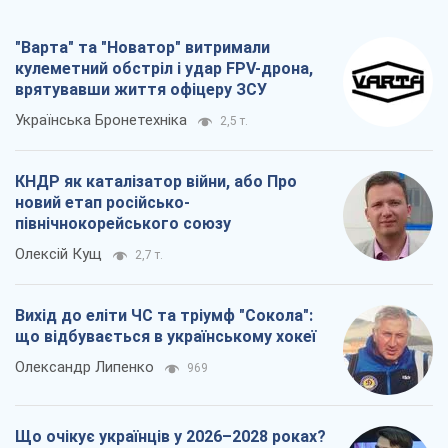
новий етап російсько-
північнокорейського союзу
Олексій Кущ
2,7 т.
Вихід до еліти ЧС та тріумф "Сокола":
що відбувається в українському хокеї
Олександр Липенко
969
Що очікує українців у 2026–2028 роках?
Головні висновки з нових прогнозів від
НБУ
Василь Фурман
19,8 т.
Всі думки