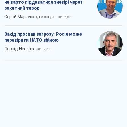
"Варта" та "Новатор" витримали
кулеметний обстріл і удар FPV-дрона,
врятувавши життя офіцеру ЗСУ
Українська Бронетехніка
2,5 т.
КНДР як каталізатор війни, або Про