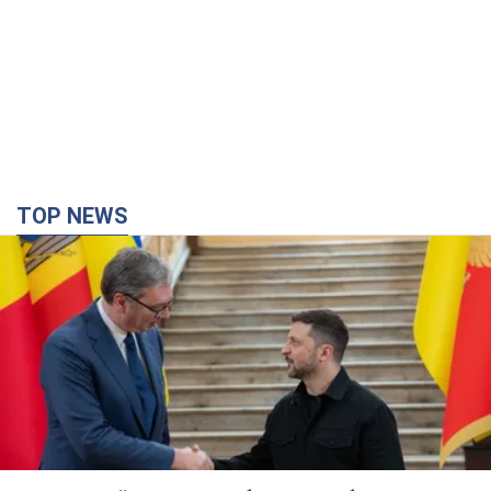
Зеленський вперше прибув до Сербії:
планується зустріч із Вучичем і не лише. Відео
Це перший візит глави держави до Бєлграда
4 часа назад
48,4 т.
"Верніть Федорова": у містах України 23-й день
поспіль тривають масові мітинги з