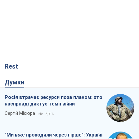
Rest
Думки
Росія втрачає ресурси поза планом: хто
насправді диктує темп війни
Сергій Місюра
7,8 т.
"Ми вже проходили через гірше": Україні
не варто піддаватися зневірі через
ракетний терор
Сергій Марченко, експерт
7,6 т.
Захід проспав загрозу: Росія може
перевірити НАТО війною
Леонід Невзлін
2,3 т.