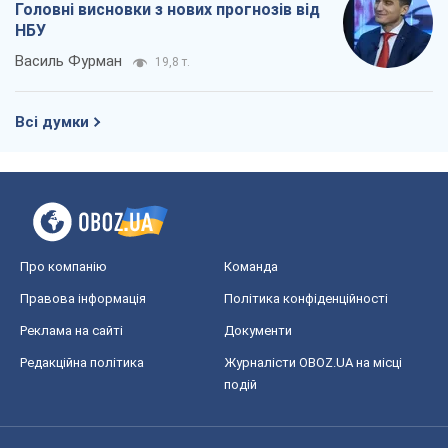
Про компанію
Команда
Правова інформація
Політика конфіденційності
Реклама на сайті
Документи
Редакційна політика
Журналісти OBOZ.UA на місці
подій
OBOZ.UA
Політика
Світ
Розслідування
Блоги
Суспільство
Регіони України
Київ
Харків