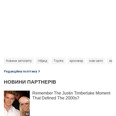
Новини автосвіту
гібрид
Toyota
кросовер
нові авто
авто
Редакційна політика