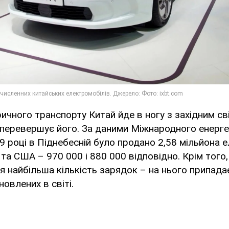
ричного транспорту Китай йде в ногу з західним св
 перевершує його. За даними Міжнародного енерг
19 році в Піднебесній було продано 2,58 мільйона 
 та США – 970 000 і 880 000 відповідно. Крім того
ся найбільша кількість зарядок – на нього припад
овлених в світі.