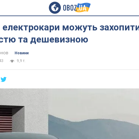
 електрокари можуть захопити
істю та дешевизною
онов
Новини
43
9,9 т.