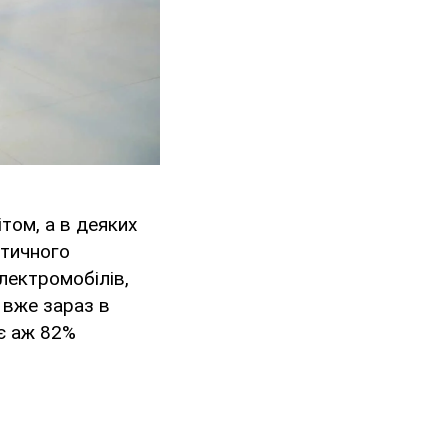
ітом, а в деяких
етичного
електромобілів,
, вже зараз в
ає аж 82%