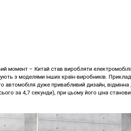
й момент – Китай став виробляти електромобілі 
рують з моделями інших країн-виробників. Прикла
го автомобіля дуже привабливий дизайн, відмінна 
сього за 4,7 секунди), при цьому його ціна станов