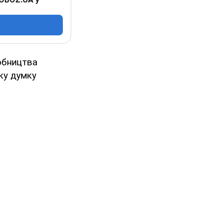
робництва
ку думку