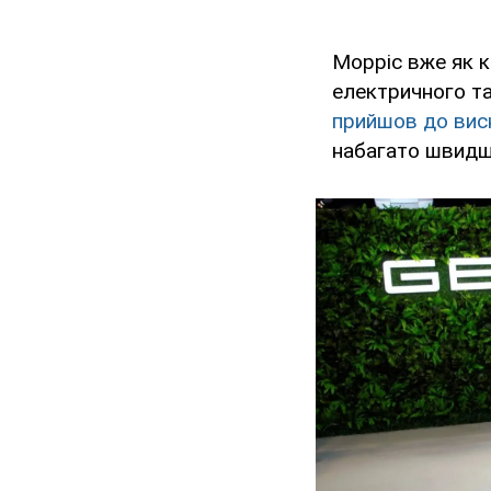
Морріс вже як к
електричного та
прийшов до вис
набагато швидше