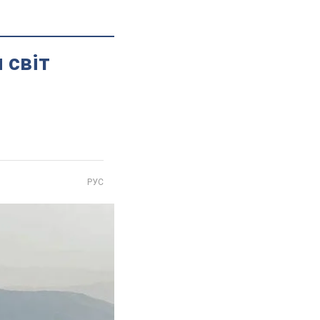
 світ
РУС