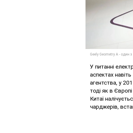
У питанні елект
аспектах навіть
агентства, у 20
тоді як в Європі
Китаї налічуєть
чарджерів, встан