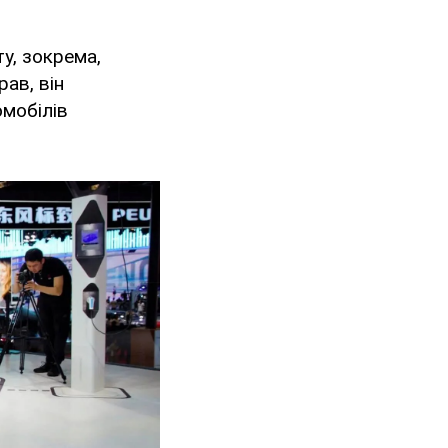
у, зокрема,
ав, він
омобілів