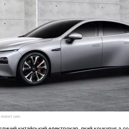
єдиний китайський електрокар, який конкурує з со