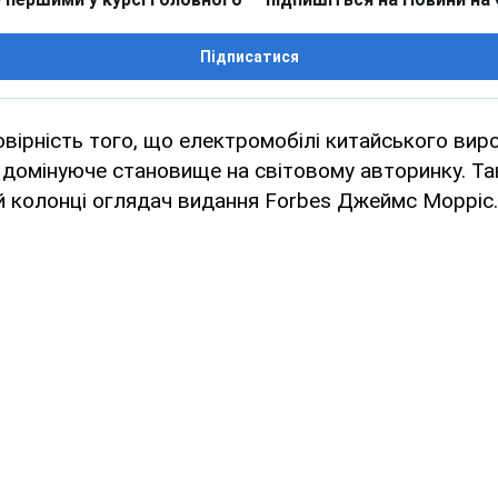
Підписатися
овірність того, що електромобілі китайського ви
домінуюче становище на світовому авторинку. Та
й колонці оглядач видання Forbes Джеймс Морріс.