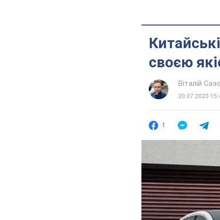
Китайські
своєю як
Віталій Саз
20.07.2020 15:
1