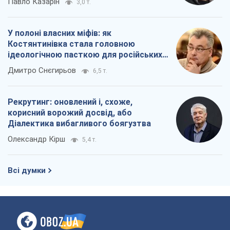
Павло Казарін
3,0 т.
У полоні власних міфів: як
Костянтинівка стала головною
ідеологічною пасткою для російських
окупантів
Дмитро Снєгирьов
6,5 т.
Рекрутинг: оновлений і, схоже,
корисний ворожий досвід, або
Діалектика вибагливого боягузтва
Олександр Кірш
5,4 т.
Всі думки