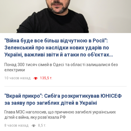
"Війна буде все більш відчутною в Росії":
Зеленський про наслідки нових ударів по
Україні, важливі звіти й атаки по об'єктах
ворога. Відео
Понад 300 тисяч сімей в Одесі та області залишалися без
електрики
10 часов назад
135,5 т.
"Вкрай прикро": Сибіга розкритикував ЮНІСЕФ
за заяву про загиблих дітей в Україні
Глава МЗС наголосив, що причиною загибелі українських
дітей є війна, яку розв'язала РФ
8 часов назад
8,5 т.