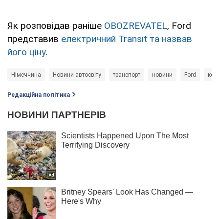
Як розповідав раніше
OBOZREVATEL
, Ford
представив
електричний Transit та назвав
його ціну
.
Німеччина
Новини автосвіту
транспорт
новини
Ford
ком
Редакційна політика