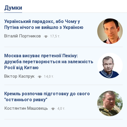
Думки
Український парадокс, або Чому у
Путіна нічого не вийшло з Україною
Віталій Портников
17,5 т.
Москва висуває претензії Пекіну:
дружба перетворюється на залежність
Росії від Китаю
Віктор Каспрук
14,0 т.
Кремль розпочав підготовку до свого
"останнього ривку"
Костянтин Машовець
4,0 т.