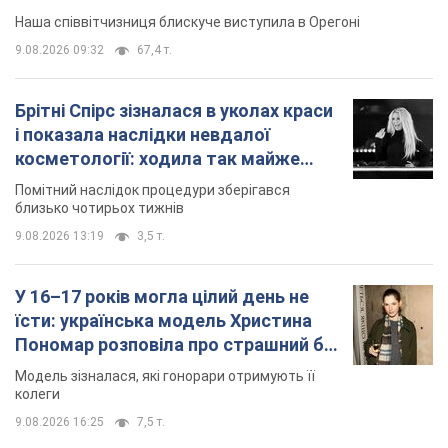
Наша співвітчизниця блискуче виступила в Орегоні
9.08.2026 09:32
67,4 т.
Брітні Спірс зізналася в уколах краси
і показала наслідки невдалої
косметології: ходила так майже
місяць
Помітний наслідок процедури зберігався
близько чотирьох тижнів
9.08.2026 13:19
3,5 т.
У 16–17 років могла цілий день не
їсти: українська модель Христина
Пономар розповіла про страшний бік
модельної кар’єри
Модель зізналася, які гонорари отримують її
колеги
9.08.2026 16:25
7,5 т.