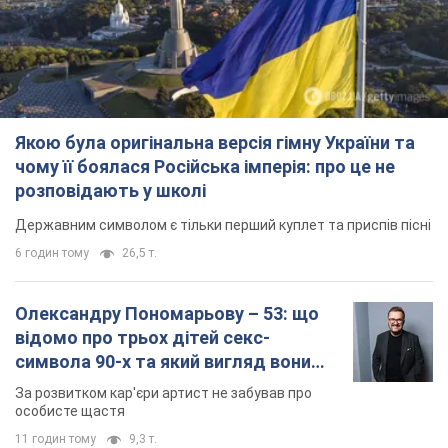
Якою була оригінальна версія гімну України та
чому її боялася Російська імперія: про це не
розповідають у школі
Державним символом є тільки перший куплет та приспів пісні
6 годин тому
26,5 т.
Олександру Пономарьову – 53: що
відомо про трьох дітей секс-
символа 90-х та який вигляд вони
мають
За розвитком кар'єри артист не забував про
особисте щастя
11 годин тому
9,3 т.