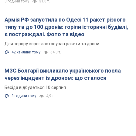
3 години тому
31,0 т.
Армія РФ запустила по Одесі 11 ракет різного
типу та до 100 дронів: горіли історичні будівлі,
є постраждалі. Фото та відео
Для терору ворог застосував ракети та дрони
42 хвилини тому
54,3 т.
МЗС Болгарії викликало українського посла
через інцидент із дроном: що сталося
Бесіда відбудеться 10 серпня
3 години тому
4,9 т.