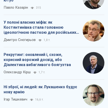
ютуб
Павло Казарін
315
У полоні власних міфів: як
Костянтинівка стала головною
ідеологічною пасткою для російських
окупантів
Дмитро Снєгирьов
1,8 т.
Рекрутинг: оновлений і, схоже,
корисний ворожий досвід, або
Діалектика вибагливого боягузтва
Олександр Кірш
1,7 т.
Ні зброї, ні людей: як Лукашенко будує
нову армію
Ігар Тишкевич
16,6 т.