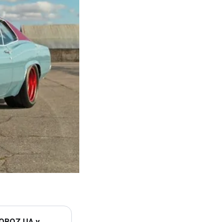
 OBOZ.UA у