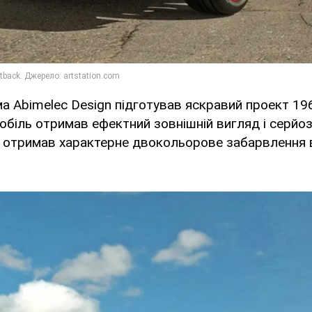
а Abimelec Design підготував яскравий проект 196
обіль отримав ефектний зовнішній вигляд і серйоз
н отримав характерне двокольорове забарвлення в