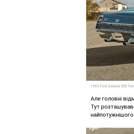
Але головні від
Тут розташувавс
найпотужнішого 