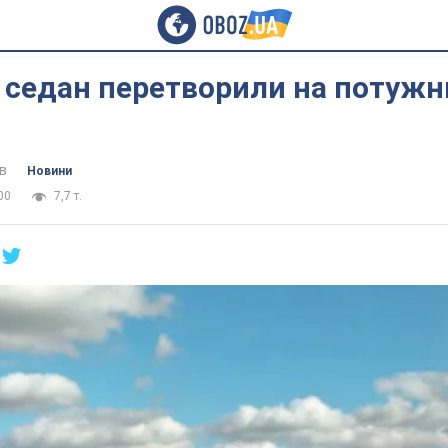
 седан перетворили на потужн
в
Новини
00
7,7 т.