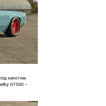
 під капотом.
helby GT500 –