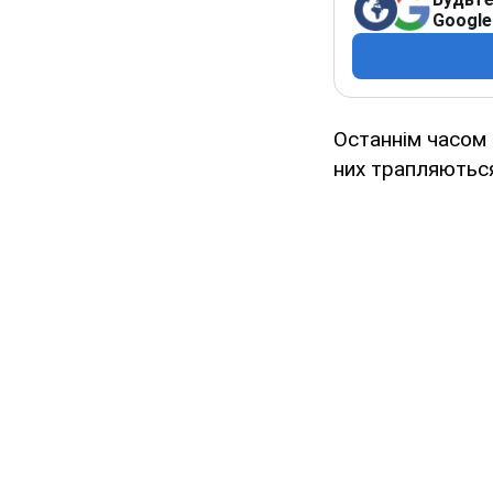
Google
Останнім часом
них трапляються