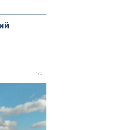
ий
РУС