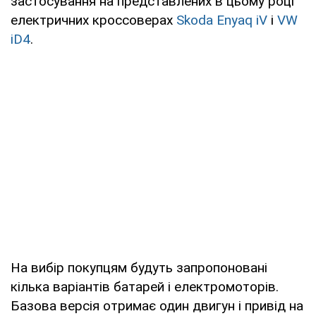
застосування на представлених в цьому році
електричних кроссоверах
Skoda Enyaq iV
і
VW
iD4
.
На вибір покупцям будуть запропоновані
кілька варіантів батарей і електромоторів.
Базова версія отримає один двигун і привід на