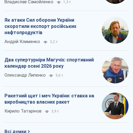
Владислав Самойленко
1,3 т.
Як атаки Сил оборони України
скоротили експорт російських
нафтопродуктів
Андрій Клименко
3,2 т.
Два супертурніри Магучіх: спортивний
календар осені 2026 року
Олександр Липенко
9,6 т.
Ракетний щит і меч України: ставка на
виробництво власних ракет
Кирило Татарінов
3,9 т.
Всі думки