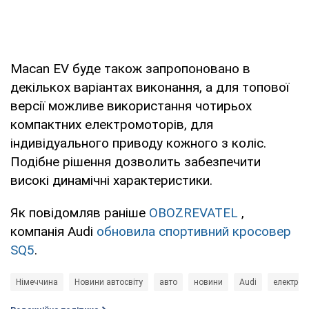
Macan EV буде також запропоновано в
декількох варіантах виконання, а для топової
версії можливе використання чотирьох
компактних електромоторів, для
індивідуального приводу кожного з коліс.
Подібне рішення дозволить забезпечити
високі динамічні характеристики.
Як повідомляв раніше
OBOZREVATEL
,
компанія Audi
обновила спортивний кросовер
SQ5
.
Німеччина
Новини автосвіту
авто
новини
Audi
електром