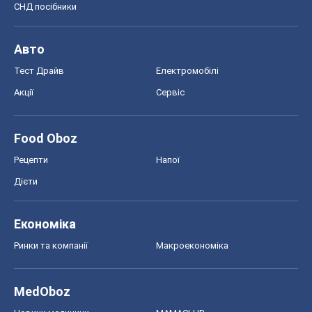
СНД посібники
Авто
Тест Драйв
Електромобілі
Акції
Сервіс
Food Oboz
Рецепти
Напої
Дієти
Економіка
Ринки та компанії
Макроекономіка
MedOboz