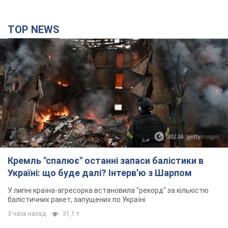
TOP NEWS
Кремль "спалює" останні запаси балістики в
Україні: що буде далі? Інтерв’ю з Шарпом
У липні країна-агресорка встановила "рекорд" за кількістю
балістичних ракет, запущених по Україні
3 часа назад
31,1 т.