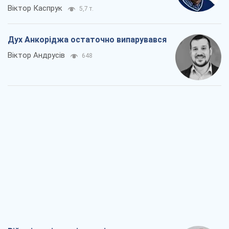
Війна і медіа: політика пішла в
соцмережі, а ЗМІ грають за правилами
ютуб
Павло Казарін
471
У полоні власних міфів: як
Костянтинівка стала головною
ідеологічною пасткою для російських
окупантів
Дмитро Снєгирьов
2,1 т.