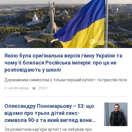
Державним символом є тільки перший куплет та приспів пісні
6 часов назад
29,0 т.
Олександру Пономарьову – 53: що
відомо про трьох дітей секс-
символа 90-х та який вигляд вони
мають
За розвитком кар'єри артист не забував про
особисте щастя
12 часов назад
9,6 т.
У ПриватБанку розповіли, чи дійсні
долари 1996 року: чи приймають
обмінники та банки такі купюри
Що робити, якщо банки та обмінні пункти не
приймають старі долари
9.08.2026 02:20
85,0 т.