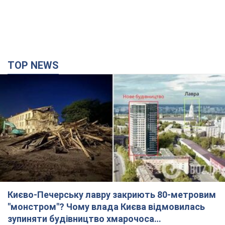
Києво-Печерську лавру закриють 80-метровим
"монстром"? Чому влада Києва відмовилась
зупиняти будівництво хмарочоса
"московського вірянина"
Яка реакція Кличка на петицію щодо скасування будівництва
4 часа назад
38,4 т.
Армія РФ запустила по Одесі 11 ракет різного
типу та до 100 дронів: горіли історичні будівлі,
є постраждалі. Фото та відео
Для терору ворог застосував ракети та дрони
час назад
54,9 т.