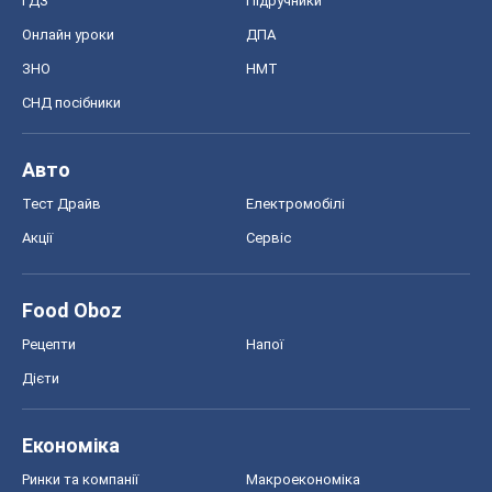
Food Oboz
Рецепти
Напої
Дієти
Економіка
Ринки та компанії
Макроекономіка
MedOboz
Новини медицини
MAMACLUB
Шоу
Афіша
Плітки
Краса
Мода
Жіночий журнал