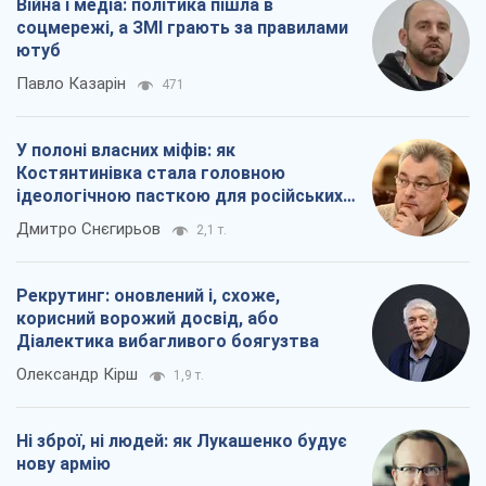
Рекрутинг: оновлений і, схоже,
корисний ворожий досвід, або
Діалектика вибагливого боягузтва
Олександр Кірш
1,9 т.
Ні зброї, ні людей: як Лукашенко будує
нову армію
Ігар Тишкевич
16,7 т.
Всі думки
Про компанію
Команда
Правова інформація
Політика конфіденційності