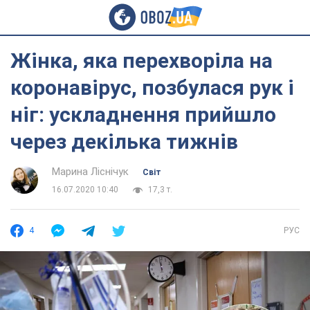
Жінка, яка перехворіла на
коронавірус, позбулася рук і
ніг: ускладнення прийшло
через декілька тижнів
Марина Ліснічук
Світ
16.07.2020 10:40
17,3 т.
4
РУС