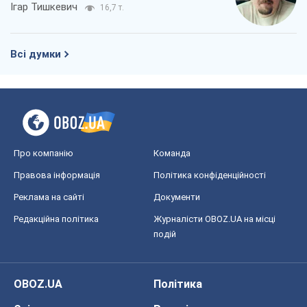
Реклама на сайті
Документи
Редакційна політика
Журналісти OBOZ.UA на місці
подій
OBOZ.UA
Політика
Світ
Розслідування
Блоги
Суспільство
Регіони України
Київ
Харків
Запоріжжя
Дніпро
Черкаси