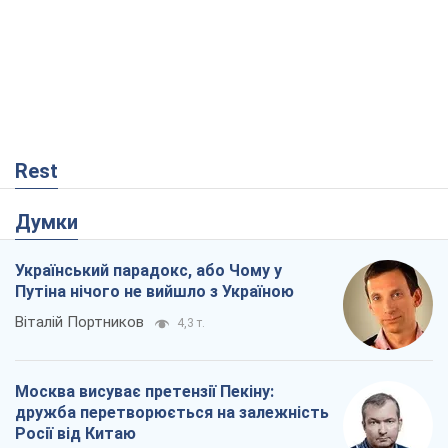
Український парадокс, або Чому у
Путіна нічого не вийшло з Україною
Віталій Портников
4,3 т.
Москва висуває претензії Пекіну:
дружба перетворюється на залежність
Росії від Китаю
Віктор Каспрук
5,7 т.
Дух Анкоріджа остаточно випарувався
Віктор Андрусів
648