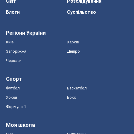
Спорт
Футбол
Баскетбол
Хокей
Бокс
Формула-1
Моя школа
ГДЗ
Підручники
Онлайн уроки
ДПА
ЗНО
НМТ
СНД посібники
Авто
Тест Драйв
Електромобілі
Акції
Сервіс