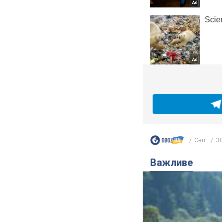
Світ
Зб
Важливе