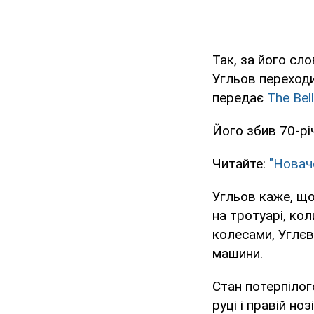
Так, за його сл
Угльов переходи
передає
The Bell
Його збив 70-річ
Читайте:
"Новачо
Угльов каже, що 
на тротуарі, ко
колесами, Углєв
машини.
Стан потерпілого
руці і правій нозі