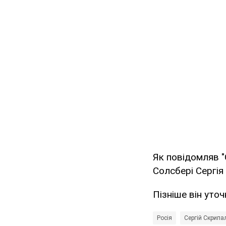
Як повідомляв "
Солсбері Сергія
Пізніше він уточ
Росія
Сергій Скрипа