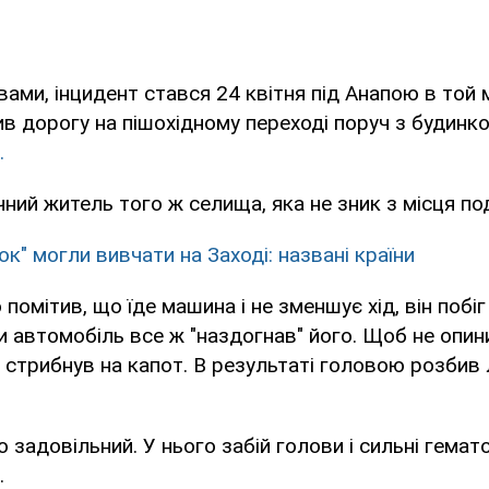
овами, інцидент стався 24 квітня під Анапою в той
в дорогу на пішохідному переході поруч з будинко
.
ний житель того ж селища, яка не зник з місця под
к" могли вивчати на Заході: названі країни
помітив, що їде машина і не зменшує хід, він побіг
ли автомобіль все ж "наздогнав" його. Щоб не опин
 стрибнув на капот. В результаті головою розбив
 задовільний. У нього забій голови і сильні гемат
.