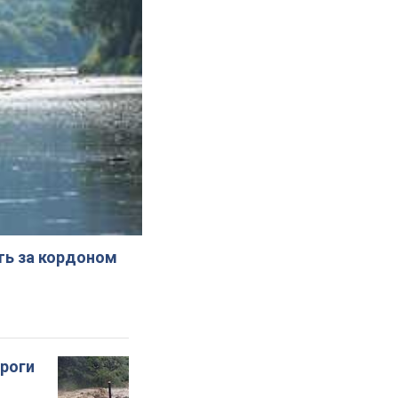
ють за кордоном
ороги