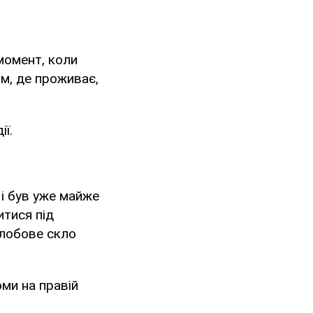
 момент, коли
м, де проживає,
ії.
 і був уже майже
итися під
 лобове скло
оми на правій