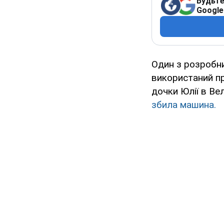
Будьте
Google
Один з розробни
використаний пр
дочки Юлії в Ве
збила машина.