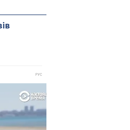
вів
РУС