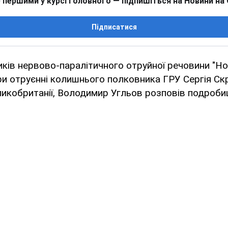
 першими у курсі головного — підпишіться на Новини на
Підписатися
ків нервово-паралітичного отруйної речовини "Но
и отруєнні колишнього полковника ГРУ Сергія Ск
ликобританії, Володимир Угльов розповів подробиц