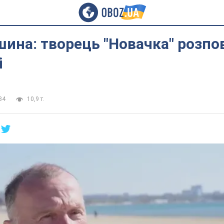
ина: творець "Новачка" розпо
і
34
10,9 т.