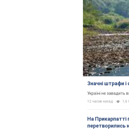
Значні штрафи і
Україні не завадить в
12 часов назад
1,6 
На Прикарпатті 
перетворились н