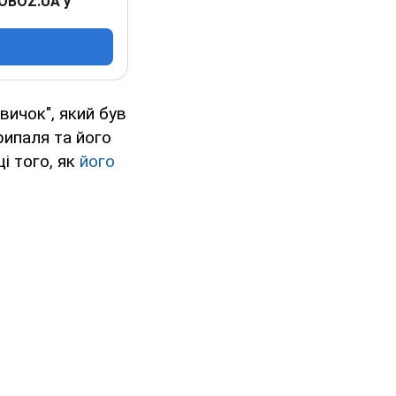
 OBOZ.UA у
вичок", який був
рипаля та його
і того, як
його