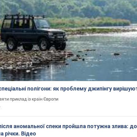
 спеціальні полігони: як проблему джипінгу вирішу
зяти приклад із країн Європи
т.
після аномальної спеки пройшла потужна злива: д
а річки. Відео