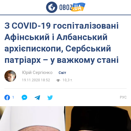
З COVID-19 госпіталізовані
Афінський і Албанський
архієпископи, Сербський
патріарх – у важкому стані
Юрій Сергієнко
Світ
19.11.2020 18:52
10,3 т.
1
РУС