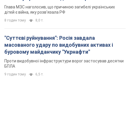
Глава МЗС наголосив, що причиною загибелі українських
дітей є війна, яку розв'язала РФ
8 годин тому
8,0 т.
"Суттєві руйнування": Росія завдала
масованого удару по видобувних активах і
буровому майданчику "Укрнафти"
Проти видобувної інфраструктури ворог застосував десятки
БПЛА
9 годин тому
6,5 т.