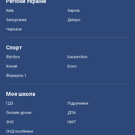
Регіони України
Київ
Харків
Запоріжжя
Дніпро
Черкаси
Спорт
Футбол
Баскетбол
Хокей
Бокс
Формула-1
Моя школа
ГДЗ
Підручники
Онлайн уроки
ДПА
ЗНО
НМТ
СНД посібники