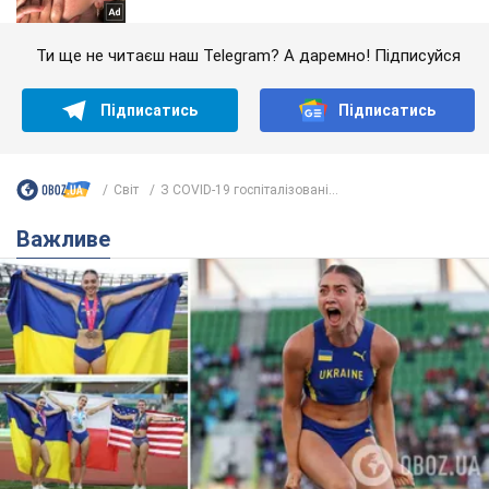
Ти ще не читаєш наш Telegram? А даремно! Підписуйся
Підписатись
Підписатись
Світ
З COVID-19 госпіталізовані...
Важливе