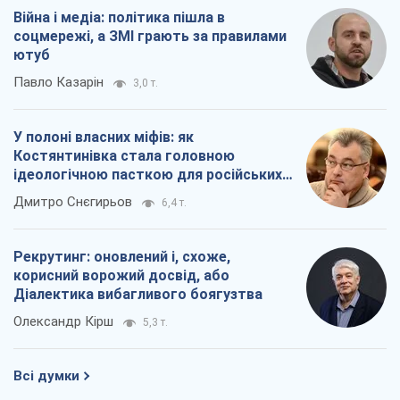
Війна і медіа: політика пішла в
соцмережі, а ЗМІ грають за правилами
ютуб
Павло Казарін
3,0 т.
У полоні власних міфів: як
Костянтинівка стала головною
ідеологічною пасткою для російських
окупантів
Дмитро Снєгирьов
6,4 т.
Рекрутинг: оновлений і, схоже,
корисний ворожий досвід, або
Діалектика вибагливого боягузтва
Олександр Кірш
5,3 т.
Всі думки