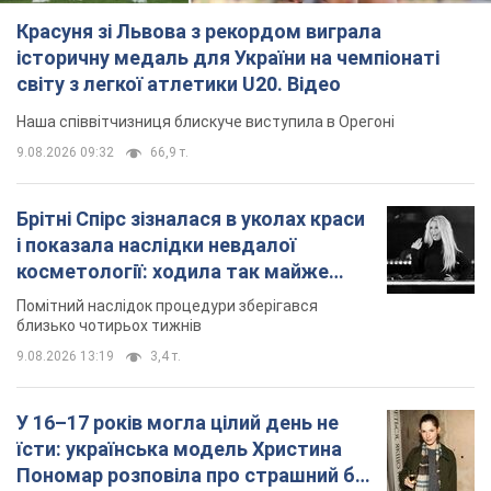
Красуня зі Львова з рекордом виграла
історичну медаль для України на чемпіонаті
світу з легкої атлетики U20. Відео
Наша співвітчизниця блискуче виступила в Орегоні
9.08.2026 09:32
66,9 т.
Брітні Спірс зізналася в уколах краси
і показала наслідки невдалої
косметології: ходила так майже
місяць
Помітний наслідок процедури зберігався
близько чотирьох тижнів
9.08.2026 13:19
3,4 т.
У 16–17 років могла цілий день не
їсти: українська модель Христина
Пономар розповіла про страшний бік