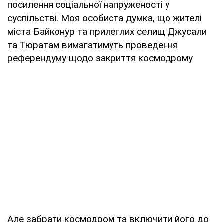
посилення соціальної напруженості у
суспільстві. Моя особиста думка, що жителі
міста Байконур та прилеглих селищ Джусали
та Тюратам вимагатимуть проведення
референдуму щодо закриття космодрому
Але забрати космодром та включити його до