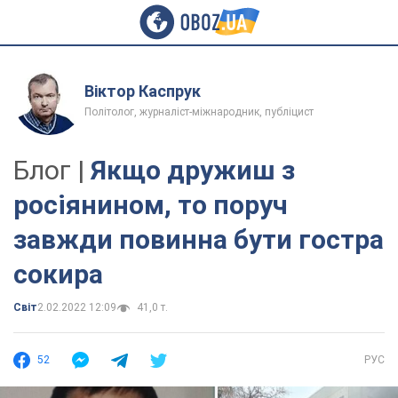
Віктор Каспрук
Політолог, журналіст-міжнародник, публіцист
Блог |
Якщо дружиш з
росіянином, то поруч
завжди повинна бути гостра
сокира
Світ
2.02.2022 12:09
41,0 т.
52
РУС