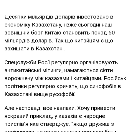
Десятки мільярдів доларів інвестовано в
економіку Казахстану, і вже сьогодні наш
зовнішній борг Китаю становить понад 60
мільярдів доларів. Так що китайцям є що
захищати в Казахстані.
Спецслужби Росії регулярно організовують
антикитайські мітинги, намагаються сіяти
ворожнечу між казахами і китайцями. Російські
політики регулярно кричать, що синофобія в
Казахстані вище русофобії.
Але насправді все навпаки. Хочу привести
яскравий приклад, у казахів є народне
прислів'я яке стверджує, “якщо дружиш з
росіянином, то поруч завжди повинна бути