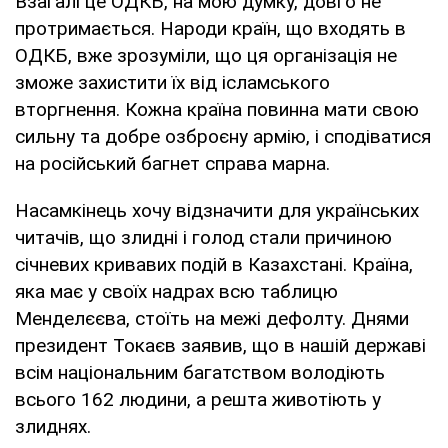
Взагалі це ОДКБ, на мою думку, довго не
протримається. Народи країн, що входять в
ОДКБ, вже зрозуміли, що ця організація не
зможе захистити їх від ісламського
вторгнення. Кожна країна повинна мати свою
сильну та добре озброєну армію, і сподіватися
на російський багнет справа марна.
Насамкінець хочу відзначити для українських
читачів, що злидні і голод стали причиною
січневих кривавих подій в Казахстані. Країна,
яка має у своїх надрах всю таблицю
Менделєєва, стоїть на межі дефолту. Днями
президент Токаєв заявив, що в нашій державі
всім національним багатством володіють
всього 162 людини, а решта животіють у
злиднях.