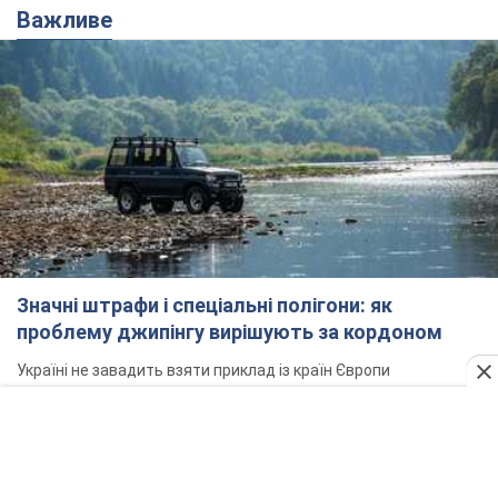
Важливе
Значні штрафи і спеціальні полігони: як
проблему джипінгу вирішують за кордоном
Україні не завадить взяти приклад із країн Європи
8.08.2026 05:10
1,7 т.
На Прикарпатті після аномальної
спеки пройшла потужна злива: