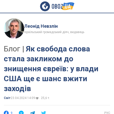
Леонід Невзлін
Ізраїльський громадський діяч, видавець
Блог |
Як свобода слова
стала закликом до
знищення євреїв: у влади
США ще є шанс вжити
заходів
Світ
23.04.2024 14:09
25,6 т.
9
РУС