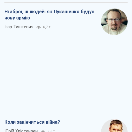
Ні зброї, ні людей: як Лукашенко будує
нову армію
Ігар Тишкевич
6,7 т.
Коли закінчиться війна?
Юрій Хрістензен
3,6 т.