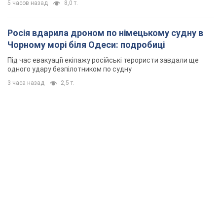
5 часов назад
8,0 т.
Росія вдарила дроном по німецькому судну в
Чорному морі біля Одеси: подробиці
Під час евакуації екіпажу російські терористи завдали ще
одного удару безпілотником по судну
3 часа назад
2,5 т.