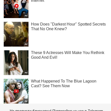
Не пропусти блискавку! Підписуйся на нас в Telegram