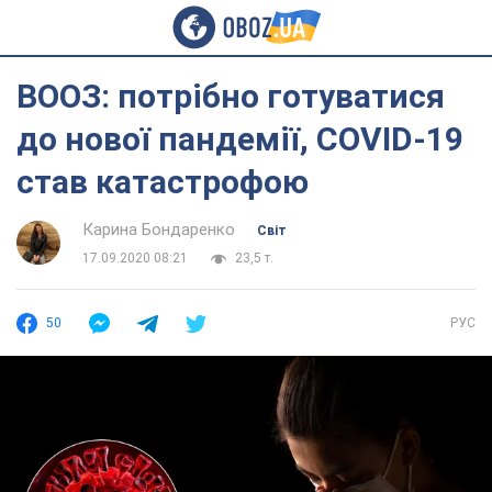
ВООЗ: потрібно готуватися
до нової пандемії, COVID-19
став катастрофою
Карина Бондаренко
Світ
17.09.2020 08:21
23,5 т.
50
РУС