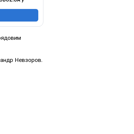
 рядовим
сандр Невзоров.