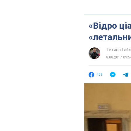
«Відро ці
«летальни
Тетяна Гай
8.08.2017 09:5
459