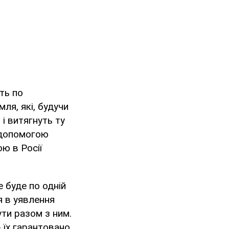
ть по
ля, які, будучи
 і витягнуть ту
а допомогою
ою в Росії
е буде по одній
я в уявлення
ути разом з ним.
- їх гарантовано