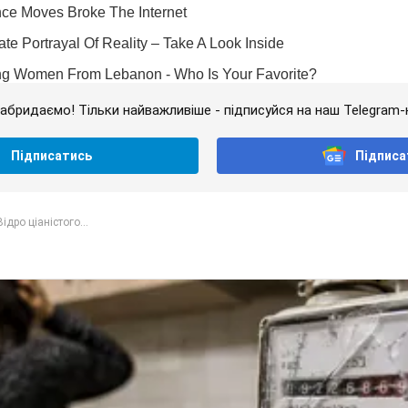
абридаємо! Тільки найважливіше - підписуйся на наш Telegram-
Підписатись
Підписа
ідро ціаністого...