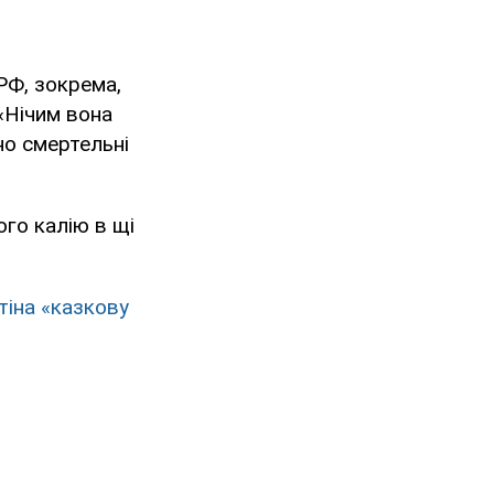
РФ, зокрема,
 «Нічим вона
но смертельні
ого калію в щі
тіна «казкову