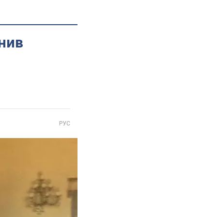
снив
РУС