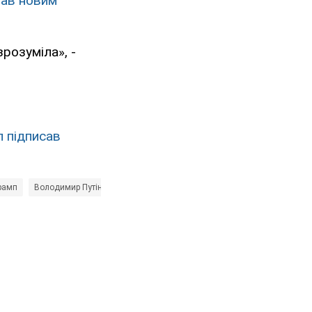
вав новим
зрозуміла», -
 підписав
рамп
Володимир Путін