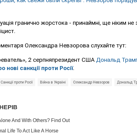
ороши, как свежи были скрепы": Невзоров пораду
туація гранично жорстока - принаймні, ще ніким не 
іцист.
оментаря Олександра Невзорова слухайте тут:
реватель», 2 серпняпрезидент США
Дональд Трамп
о нові санкції проти Росії
.
Санкції проти Росії
Війна в Україні
Олександр Невзоров
Дональд Т