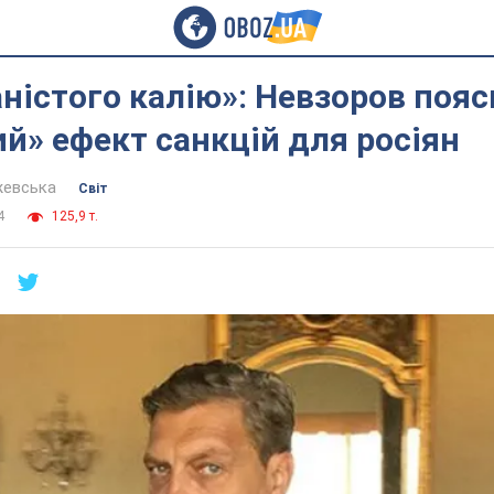
аністого калію»: Невзоров поя
й» ефект санкцій для росіян
жевська
Світ
4
125,9 т.