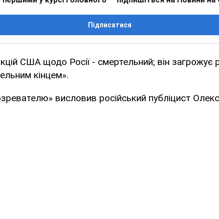
Підписатися
кцій США щодо Росії - смертельний; він загрожує
ельним кінцем».
озревателю» висловив російський публіцист Олек