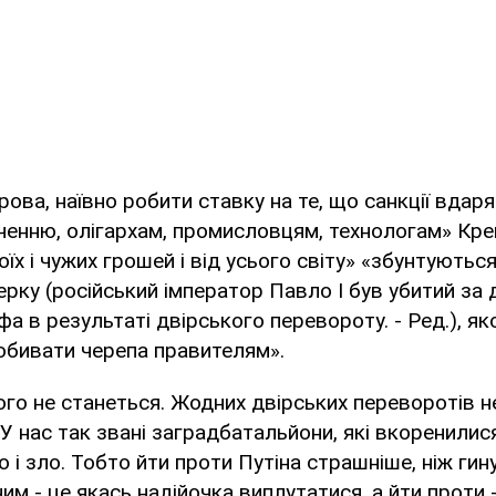
ова, наївно робити ставку на те, що санкції вдаря
енню, олігархам, промисловцям, технологам» Крем
воїх і чужих грошей і від усього світу» «збунтуються
ерку (російський імператор Павло I був убитий з
а в результаті двірського перевороту. - Ред.), як
бивати черепа правителям».
ього не станеться. Жодних двірських переворотів н
. У нас так звані заградбатальйони, які вкоренилис
 і зло. Тобто йти проти Путіна страшніше, ніж гин
им - це якась надійочка виплутатися, а йти проти 