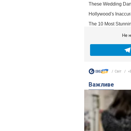
Не н
Світ
«В
Важливе