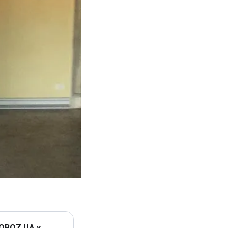
 OBOZ.UA у