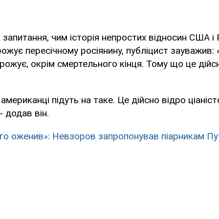
 запитання, чим історія непростих відносин США і 
грожує пересічному росіянину, публіцист зауважив:
рожує, окрім смертельного кінця. Тому що це дійс
американці підуть на таке. Це дійсно відро ціаніст
 - додав він.
ого оженив»: Невзоров запропонував піарникам Пу