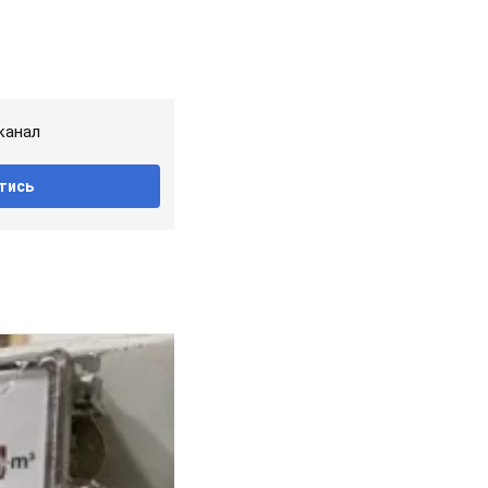
канал
тись