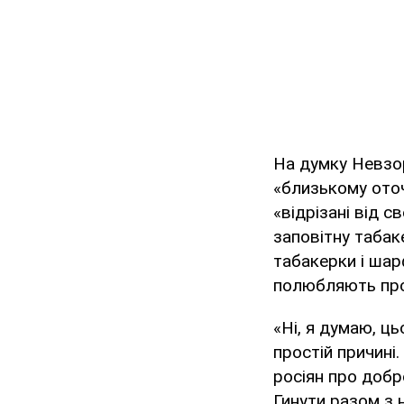
На думку Невзор
«близькому оточ
«відрізані від с
заповітну табак
табакерки і шарф
полюбляють про
«Ні, я думаю, ц
простій причині
росіян про добро
Гинути разом з н