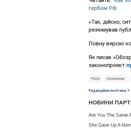
Читайте:
"Как х
гербом РФ
«Так, дійсно, си
резюмував публ
Повну версію к
Як писав «Обоз
законопроект
пр
Росія
Ексклюзив
Редакційна політика