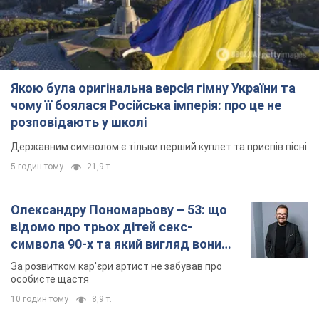
Якою була оригінальна версія гімну України та
чому її боялася Російська імперія: про це не
розповідають у школі
Державним символом є тільки перший куплет та приспів пісні
5 годин тому
21,9 т.
Олександру Пономарьову – 53: що
відомо про трьох дітей секс-
символа 90-х та який вигляд вони
мають
За розвитком кар'єри артист не забував про
особисте щастя
10 годин тому
8,9 т.