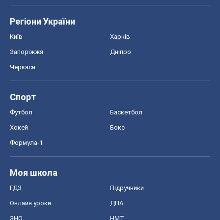
Регіони України
Київ
Харків
Запоріжжя
Дніпро
Черкаси
Спорт
Футбол
Баскетбол
Хокей
Бокс
Формула-1
Моя школа
ГДЗ
Підручники
Онлайн уроки
ДПА
ЗНО
НМТ