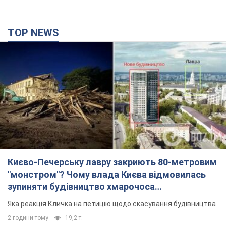
TOP NEWS
Києво-Печерську лавру закриють 80-метровим
"монстром"? Чому влада Києва відмовилась
зупиняти будівництво хмарочоса
"московського вірянина"
Яка реакція Кличка на петицію щодо скасування будівництва
2 години тому
19,2 т.