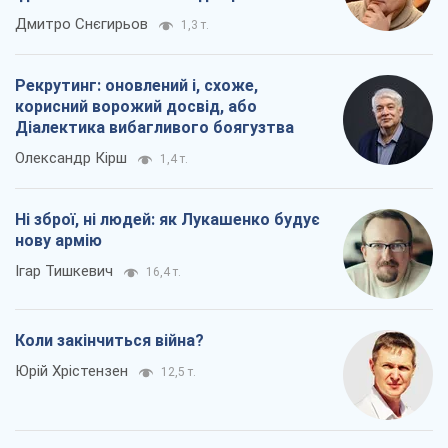
окупантів
Дмитро Снєгирьов
1,3 т.
Рекрутинг: оновлений і, схоже,
корисний ворожий досвід, або
Діалектика вибагливого боягузтва
Олександр Кірш
1,4 т.
Ні зброї, ні людей: як Лукашенко будує
нову армію
Ігар Тишкевич
16,4 т.
Коли закінчиться війна?
Юрій Хрістензен
12,5 т.