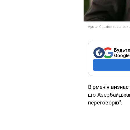
Будьте
Google
Вірменія визнає
що Азербайджан 
переговорів".