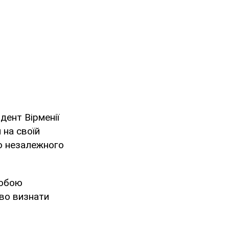
дент Вірменії
 на своїй
ою незалежного
собою
тво визнати