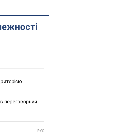
лежності
територією
 в переговорний
РУС