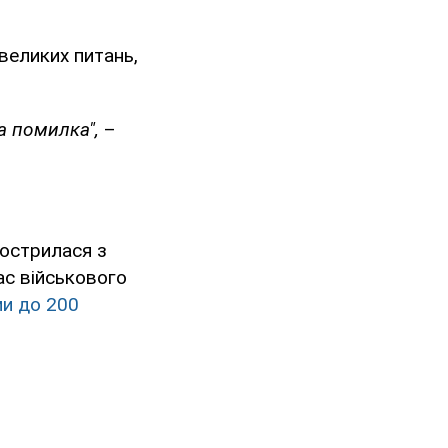
великих питань,
а помилка",
–
гострилася з
ас військового
ми до 200