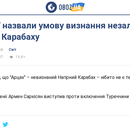
ї назвали умову визнання неза
 Карабаху
ва
Світ
27
19,4 т.
, що "Арцах" – невизнаний Нагірний Карабах – нібито не є 
енії Армен Саркісян виступив проти включення Туреччини