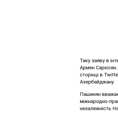
Таку заяву в інт
Армен Саркісян.
сторінці в Twitt
Азербайджану.
Пашинян вважає,
міжнародно-прав
незалежність На