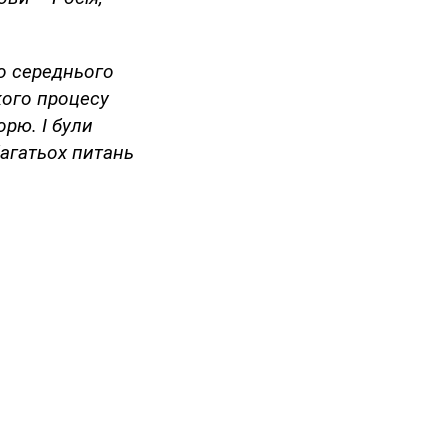
бо середнього
кого процесу
рю. І були
багатьох питань