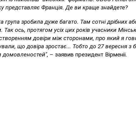
ку представляє Франція. Де ви краще знайдете?
ка група зробила дуже багато. Там сотні дрібних а
. Так ось, протягом усіх цих років учасники Мінсь
творенням довіри між сторонами, про який я гово
ували, що довіра зростає... Тобто до 27 вересня з 
и домовленостей",
– заявив президент Вірменії.