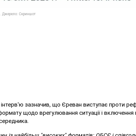
с інтерв'ю зазначив, що Єреван виступає проти р
ормату щодо врегулювання ситуації і включення 
середника.
ин із найбільш "високих" форматів: ОБСЄ і співгол