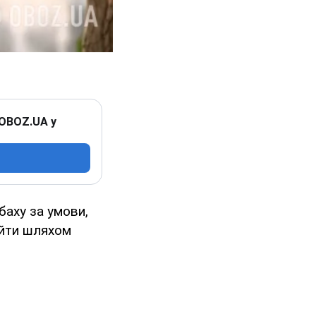
 OBOZ.UA у
баху за умови,
 йти шляхом