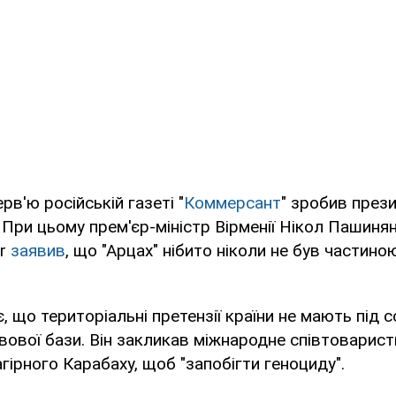
ерв'ю російській газеті "
Коммерсант
" зробив прези
 При цьому прем'єр-міністр Вірменії Нікол Пашинян
er
заявив
, що "Арцах" нібито ніколи не був частин
 що територіальні претензії країни не мають під 
ової бази. Він закликав міжнародне співтоварис
гірного Карабаху, щоб "запобігти геноциду".