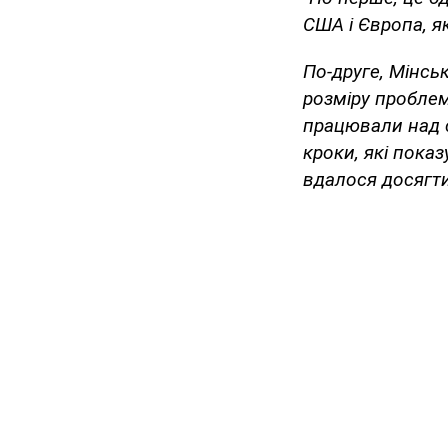
США і Європа, я
По-друге, Мінсь
розміру проблем
працювали над с
кроки, які показ
вдалося досягт