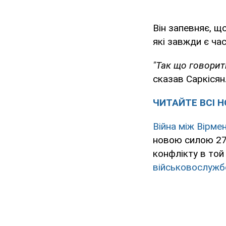
Він запевняє, щ
які завжди є ча
"Так що говорит
сказав Саркісян
ЧИТАЙТЕ ВСІ Н
Війна між Вірм
новою силою 27 
конфлікту в то
військовослужб