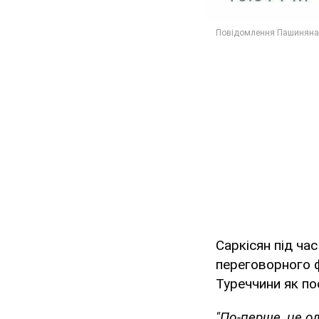
Саркісян під ча
переговорного ф
Туреччини як по
"По-перше, це од