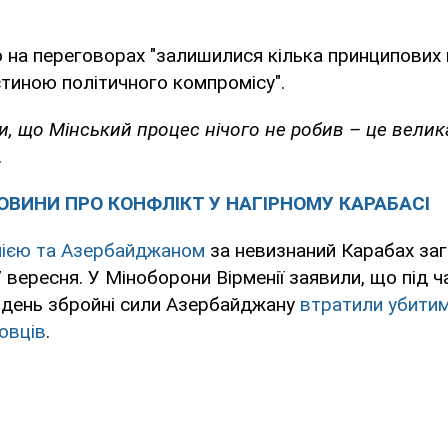
о на переговорах "залишилися кілька принципових 
стиною політичного компромісу".
и, що Мінський процес нічого не робив – це велик
.
ОВИНИ ПРО КОНФЛІКТ У НАГІРНОМУ КАРАБАСІ
енією та Азербайджаном
за невизнаний Карабах за
вересня. У Міноборони Вірменії заявили, що під ч
й день збройні сили Азербайджану
втратили убити
овців
.