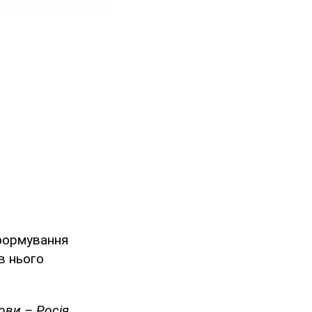
еформування
в нього
ови – Росія,