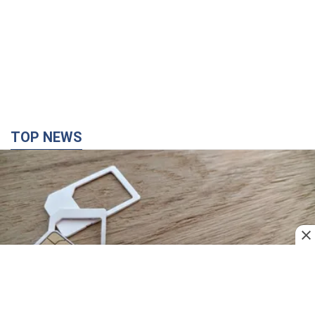
Мобільні оператори підвищили тарифи "до
межі", але якість зв'язку деградувала: чи варто
скаржитись на ціни
Чому ціни на мобільний зв'язок зросли у кілька разів і як
поліпшити якість інтернету на телефоні
5 часов назад
35,7 т.
"Працюємо, щоб отримати пакети з ракетами
для ППО": Зеленський заслухав доповідь
Драпатого і анонсував нові кроки