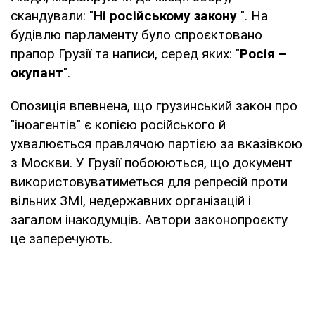
скандували: "
Ні російському закону
". На
будівлю парламенту було спроєктовано
прапор Грузії та написи, серед яких: "
Росія –
окупант
".
Опозиція впевнена, що грузинський закон про
"іноагентів" є копією російського й
ухвалюється правлячою партією за вказівкою
з Москви. У Грузії побоюються, що документ
використовуватиметься для репресій проти
вільних ЗМІ, недержавних організацій і
загалом інакодумців. Автори законопроєкту
це заперечують.