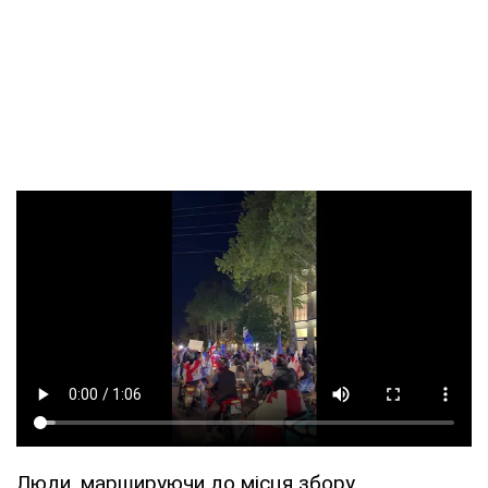
Люди, маршируючи до місця збору,