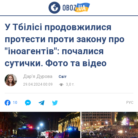
У Тбілісі продовжилися
протести проти закону про
"іноагентів": почалися
сутички. Фото та відео
Дар'я Дурова
Світ
29.04.2024 00:09
3,0 т.
10
РУС