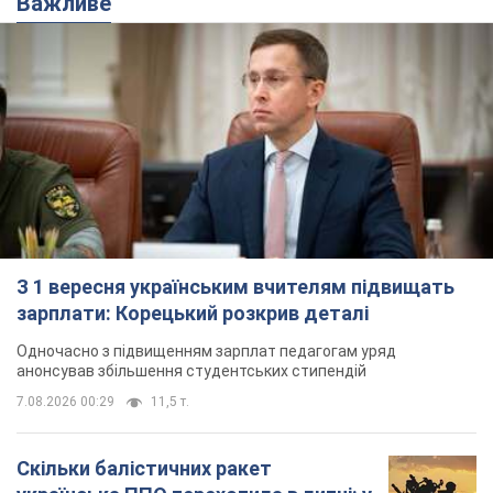
З 1 вересня українським вчителям підвищать
зарплати: Корецький розкрив деталі
Одночасно з підвищенням зарплат педагогам уряд
анонсував збільшення студентських стипендій
7.08.2026 00:29
11,5 т.
Скільки балістичних ракет
українська ППО перехопила в липні: у
Міноборони назвали цифру
Українська ППО працювала в умовах дефіциту
ракет-перехоплювачів
час назад
5,0 т.
Ауріка Ротару через суд змінила
свою пенсію, на яку раніше
жалілася: скільки отримувала
співачка
У виплату не врахували зарплатню артистки за