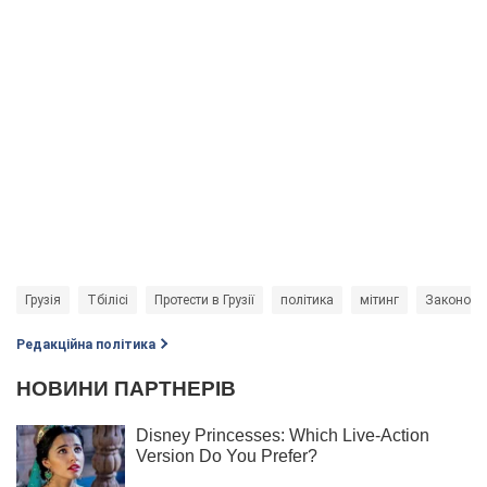
Грузія
Тбілісі
Протести в Грузії
політика
мітинг
Законода
Редакційна політика