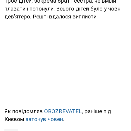
Троє дітей, зокрема брат і сестра, не вміли
плавати і потонули. Всього дітей було у човні
дев'ятеро. Решті вдалося виплисти.
Як повідомляв
OBOZREVATEL
, раніше під
Києвом
затонув човен
.