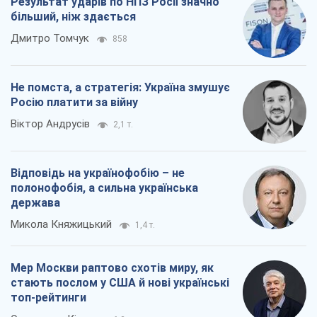
Результат ударів по НПЗ Росії значно
більший, ніж здається
Дмитро Томчук
858
Не помста, а стратегія: Україна змушує
Росію платити за війну
Віктор Андрусів
2,1 т.
Відповідь на українофобію – не
полонофобія, а сильна українська
держава
Микола Княжицький
1,4 т.
Мер Москви раптово схотів миру, як
стають послом у США й нові українські
топ-рейтинги