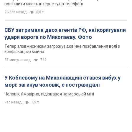
поліпшити якість інтернету на телефоні
2 часа назад
8,8 т.
СБУ затримала двох агентів РФ, які коригували
удари ворога по Миколаєву. Фото
Тепер зловмисникам загрожує довічне позбавлення волі з
конфіскацією майна
37 минут назад
762
У Коблевому на Миколаївщині стався вибух у
морі: загинув чоловік, є постраждалі
Чоловік, ймовірно, підірвався на морській міні
час назад
1,9 т.