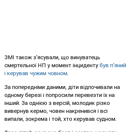
ЗМІ також з'ясували, що винуватець
смертельної НП у момент інциденту
був п'яний
і керував чужим човном
.
За попередніми даними, діти відпочивали на
одному березі і попросили перевезти їх на
інший. За однією з версій, молодик різко
вивернув кермо, човен накренився і всі
випали, зокрема і той, хто керував судном.