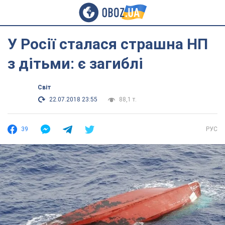
У Росії сталася страшна НП
з дітьми: є загиблі
Світ
22.07.2018 23:55
88,1 т.
39
РУС