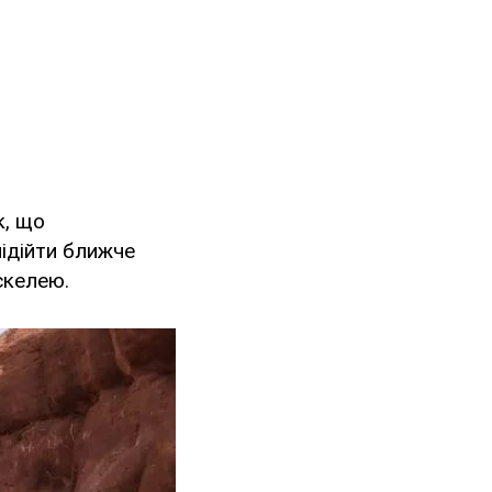
к, що
ідійти ближче
скелею.