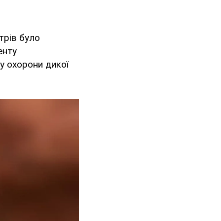
трів було
енту
у охорони дикої