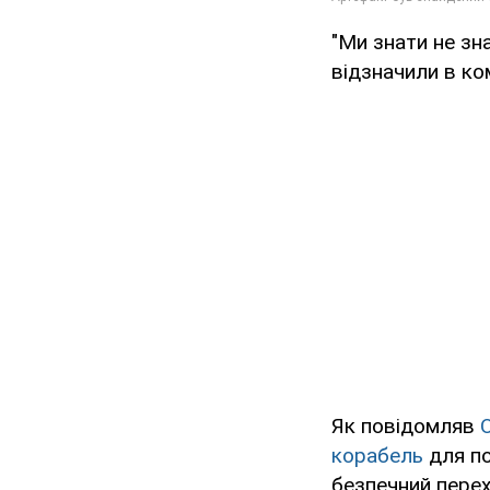
"Ми знати не зна
відзначили в ко
Як повідомляв
корабель
для по
безпечний перехі