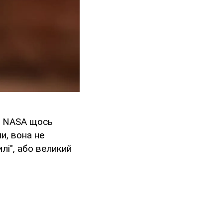
"у NASA щось
и, вона не
лі", або великий