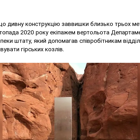
що дивну конструкцію заввишки близько трьох ме
стопада 2020 року екіпажем вертольота Департам
пеки штату, який допомагав співробітникам відділ
вувати гірських козлів.