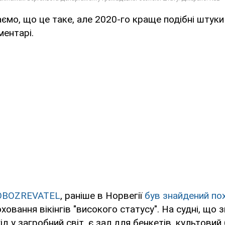
ємо, що це таке, але 2020-го краще подібні штуки 
ментарі.
OBOZREVATEL
, раніше в Норвегії
був знайдений по
ховання вікінгів "високого статусу". На судні, що 
д у загробний світ, є зал для бенкетів, культовий 