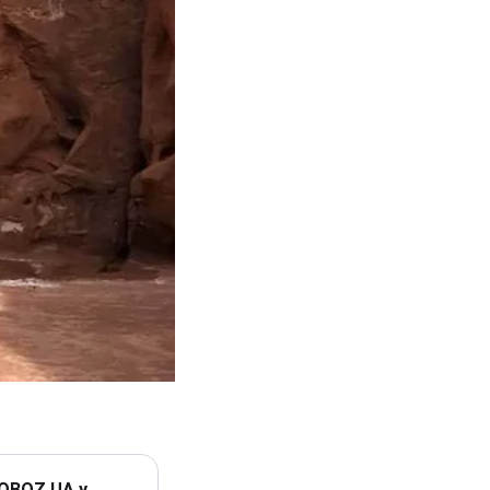
 OBOZ.UA у