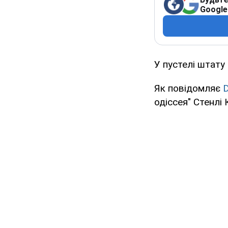
Google
У пустелі штат
Як повідомляє
D
одіссея" Стенлі 