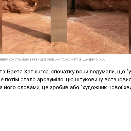
та Брета Хатчінгса, спочатку вони подумали, що 
ле потім стало зрозуміло: цю штуковину встановил
За його словами, це зробив або "художник нової хви