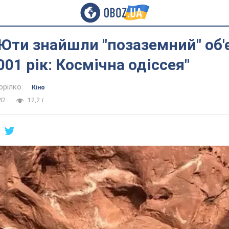
 Юти знайшли "позаземний" об'є
001 рік: Космічна одіссея"
орілко
Кіно
42
12,2 т.