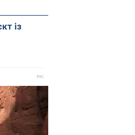
кт із
РУС