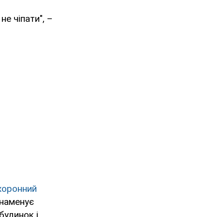
не чіпати", –
хоронний
знаменує
будинок і