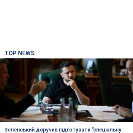
Головною метою нових санкцій має стати перекриття
доступу Росії до іноземних технологій
17 минут назад
330
Херсон повністю лишився без світла, у Львові
аварійні відключення: ситуація в енергосистемі
6 серпня
Росіяни вдарили по важливому енергооб'єкту
3 часа назад
12,6 т.
Податкова передасть Міноборони дані про
чоловіків 18-60 років: для чого це потрібно
Це потрібно для перевірки військового обліку
час назад
3,7 т.