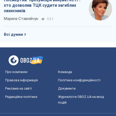
Світ
Розслідування
Блоги
Суспільство
Регіони України
Київ
Харків
Запоріжжя
Дніпро
Черкаси
Спорт
Футбол
Баскетбол
Хокей
Бокс
Формула-1
Моя школа