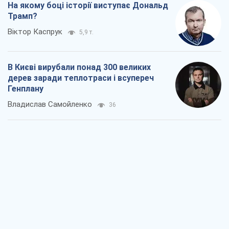
Як атаки Сил оборони України
скоротили експорт російських
нафтопродуктів
Андрій Клименко
615
Два супертурніри Магучіх: спортивний
календар осені 2026 року
Олександр Липенко
426
Ракетний щит і меч України: ставка на
виробництво власних ракет
Кирило Татарінов
1,3 т.
Посмертна "презумпція винуватості":
хто дозволив ТЦК судити загиблих
захисників