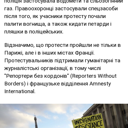
поліція застосувала водомети та сльозогінний
газ. Правоохоронці застосували спецзасоби
після того, як учасники протесту почали
палити вогнища, а також кидати петарди і
пляшки в поліцейських.
Відзначимо, що протести пройшли не тільки в
Парижі, але і в інших містах Франції.
Протестувальників підтримали гуманітарні та
журналістські організації, в тому числі
"Репортери без кордонів" (Reporters Without
Borders) і французьке відділення Amnesty
International.