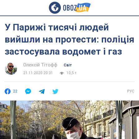
У Парижі тисячі людей
вийшли на протести: поліція
застосувала водомет і газ
Олексій Тітофф
Світ
21.11.2020 20:31
10,5 т.
22
РУС