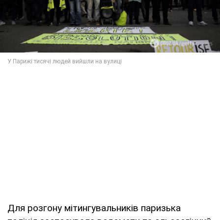
Для розгону мітингувальників паризька