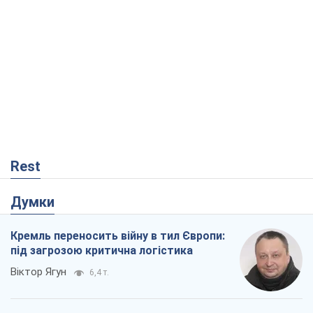
Віктор Каспрук
5,9 т.
В Києві вирубали понад 300 великих
дерев заради теплотраси і всупереч
Генплану
Владислав Самойленко
36