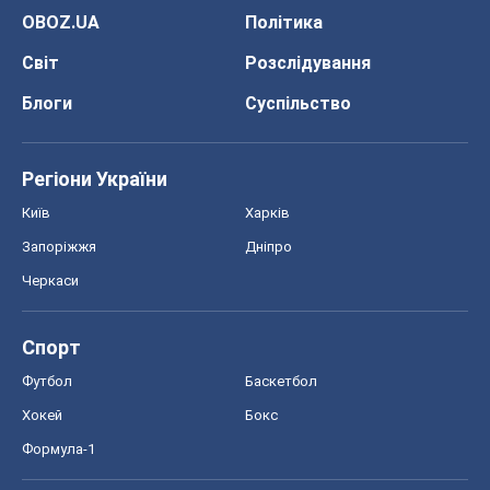
ГДЗ
Підручники
Онлайн уроки
ДПА
ЗНО
НМТ
СНД посібники
Авто
Тест Драйв
Електромобілі
Акції
Сервіс
Food Oboz
Рецепти
Напої
Дієти
Економіка
Ринки та компанії
Макроекономіка