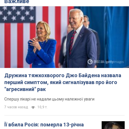
Того дня під час російського обстрілу загинули
її брат, вітчим та бабуся
8 часов назад
9,2 т.
Чому в СРСР лікарі носили лише білі
халати
У цьому був як практичний, так і символічний
сенс
7 часов назад
3,2 т.