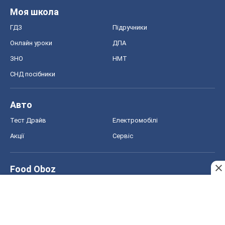
MedOboz
Новини медицини
MAMACLUB
Шоу
Афіша
Плітки
Краса
Мода
Жіночий журнал