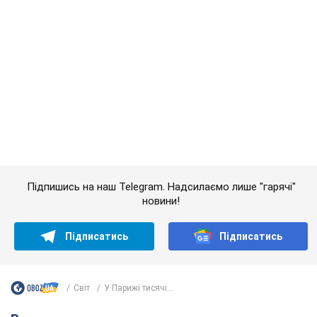
Дружина тяжкохворого Джо Байдена назвала
перший симптом, який сигналізував про його
"агресивний" рак
Спершу лікарі не надали цьому належної уваги
7 часов назад
10,9 т.
Її вбила Росія: померла 13-річна
дівчинка, поранена внаслідок
російської атаки на Сумщину. Фото