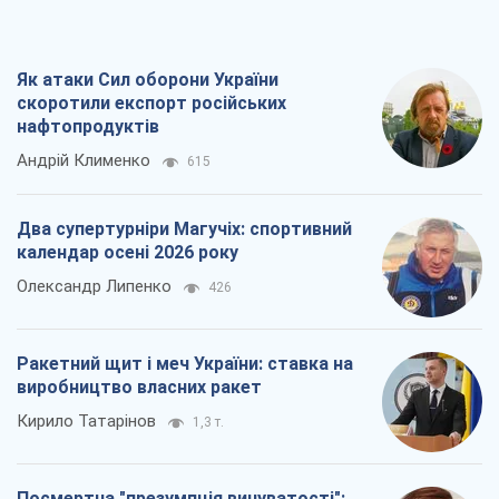
Марина Ставнійчук
3,5 т.
Всі думки
Про компанію
Команда
Правова інформація
Політика конфіденційності
Реклама на сайті
Документи
Редакційна політика
Журналісти OBOZ.UA на місці
подій
OBOZ.UA
Політика