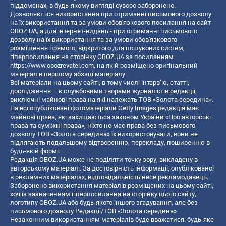
піддоменах, в будь-якому вигляді суворо заборонено.
Дозволяється використання при отриманні письмового дозволу
на їх використання та за умови обов'язкового посилання на сайт
OBOZ.UA, а для інтернет-видань - при отриманні письмового
дозволу на їх використання та за умови обов'язкового
розміщення прямого, відкритого для пошукових систем,
гіперпосилання на сторінку OBOZ.UA за посиланням
https://www.obozrevatel.com
, на якій розміщено оригінальний
матеріал в першому абзаці матеріалу.
Всі матеріали на цьому сайті, в тому числі інтерв’ю, статті,
дослідження – є службовими творами журналістів редакції,
виключні майнові права на які належать ТОВ «Золота середина».
На всі опубліковані фотоматеріали Getty Images редакція має
майнові права, які захищаються законом України «Про авторські
права та суміжні права», ніхто не має права без письмового
дозволу ТОВ «Золота середина» їх використовувати, вони не
підлягають подальшому відтворенню, перекладу, поширенню в
будь-якій формі.
Редакція OBOZ.UA може не поділяти точку зору, викладену в
авторському матеріалі. За достовірність інформації, опублікованої
в рекламних матеріалах, відповідальність несе рекламодавець.
Заборонено використання матеріалів розміщених на цьому сайті,
хоч із зазначенням гіперпосилання на сторінку цього сайту,
логотипу OBOZ.UA або будь-якого іншого згадування, але без
письмового дозволу Редакції/ТОВ «Золота середина»
Незаконним використанням матеріалів буде вважатися: будь-яке