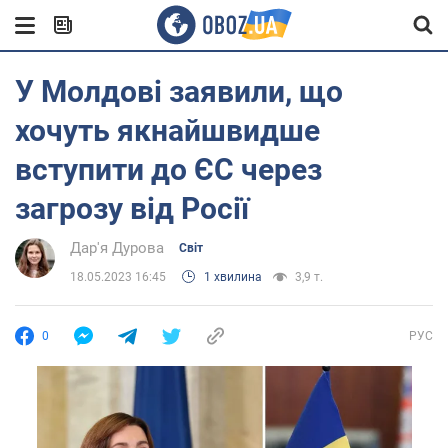
У Молдові заявили, що
хочуть якнайшвидше
вступити до ЄС через
загрозу від Росії
Дар'я Дурова
Світ
18.05.2023 16:45
1 хвилина
3,9 т.
0
РУС