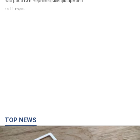
TOP NEWS
Мобільні оператори підвищили тарифи "до
межі", але якість зв'язку деградувала: чи варто
скаржитись на ціни
Чому ціни на мобільний зв'язок зросли у кілька разів і як