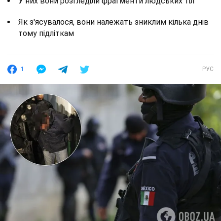
У них вони розгледіли фрагменти людських тіл
Як з'ясувалося, вони належать зниклим кілька днів
тому підліткам
1
РУС