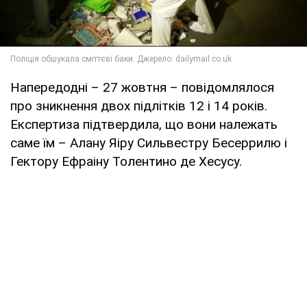
Напередодні – 27 жовтня – повідомлялося
про зникнення двох підлітків 12 і 14 років.
Експертиза підтвердила, що вони належать
саме їм – Алану Яіру Сильвестру Бесеррилю і
Гектору Ефраіну Толентино де Хесусу.