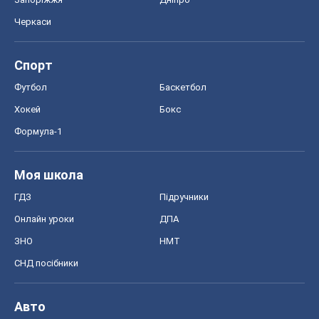
Онлайн уроки
ДПА
ЗНО
НМТ
СНД посібники
Авто
Тест Драйв
Електромобілі
Акції
Сервіс
Food Oboz
Рецепти
Напої
Дієти
Економіка
Ринки та компанії
Макроекономіка