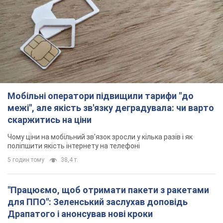
поліпшити якість інтернету на телефоні
5 годин тому
38,4 т.
"Працюємо, щоб отримати пакети з ракетами
для ППО": Зеленський заслухав доповідь
Драпатого і анонсував нові кроки
Зокрема, він обговорив з головкомом кадрові питання в
українській армії
2 години тому
1,4 т.
В окупованій Ялті прогриміли потужні вибухи:
валить чорний дим. Фото і відео
Місто, ймовірно, опинилося під атакою дронів
3 години тому
4,9 т.