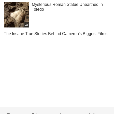
Підпишись на Telegram-канал і подивись, що відбудеться
далі!
Підписатись
Підписатись
Світ
У Мексиці знайшли...
Важливе