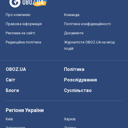
Світ
Розслідування
Блоги
Суспільство
Регіони України
Київ
Харків
Запоріжжя
Дніпро
Черкаси
Спорт
Футбол
Баскетбол
Хокей
Бокс
Формула-1
Моя школа
ГДЗ
Підручники