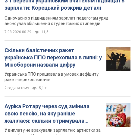
2 години тому
5,1 т.
Ауріка Ротару через суд змінила
свою пенсію, на яку раніше
жалілася: скільки отримувала
співачка
У виплату не врахували зарплатню артистки за
час роботи в Чернівецькій філармонії
за 11 годин