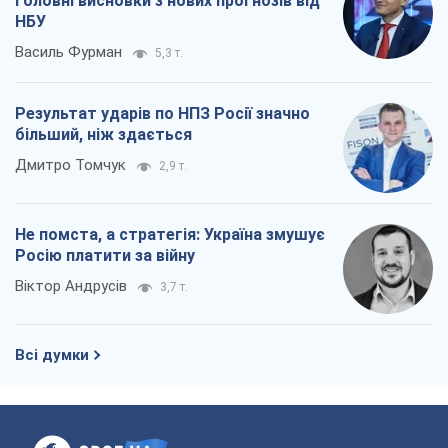
Віктор Андрусів
3,7 т.
Всі думки
Про компанію
Команда
Правова інформація
Політика конфіденційності
Реклама на сайті
Документи
Редакційна політика
Журналісти OBOZ.UA на місці
подій
OBOZ.UA
Політика