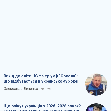
Вихід до еліти ЧС та тріумф "Сокола":
що відбувається в українському хокеї
Олександр Липенко
291
Що очікує українців у 2026–2028 роках?
Головні висновки з нових прогнозів від
НБУ
Василь Фурман
5,3 т.
Результат ударів по НПЗ Росії значно
більший, ніж здається
Дмитро Томчук
2,9 т.
Не помста, а стратегія: Україна змушує
Росію платити за війну