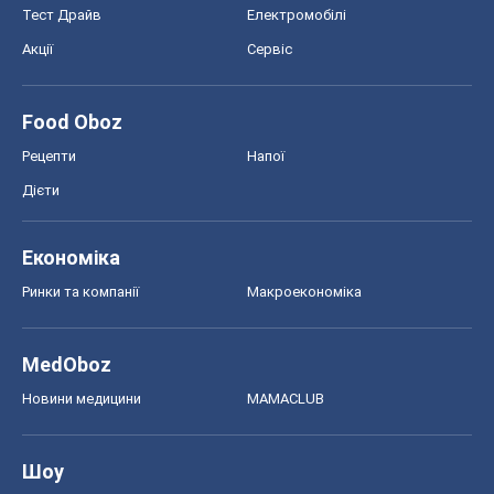
MedOboz
Новини медицини
MAMACLUB
Шоу
Афіша
Плітки
Краса
Мода
Жіночий журнал