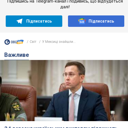
З 1 вересня українським вчителям підвищать
зарплати: Корецький розкрив деталі
Одночасно з підвищенням зарплат педагогам уряд
анонсував збільшення студентських стипендій
7.08.2026 00:29
11,5 т.
Скільки балістичних ракет
українська ППО перехопила в липні: у
Міноборони назвали цифру
Українська ППО працювала в умовах дефіциту
ракет-перехоплювачів