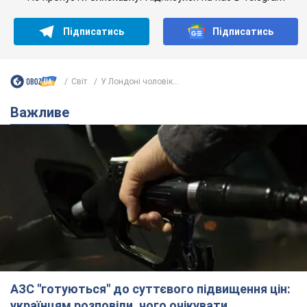
Підписатись
Підписатись
Світ
У Лондоні чоловік...
Важливе
АЗС "готуються" до суттєвого підвищення цін:
українцям розповіли, чого очікувати