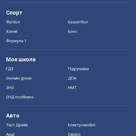
Спорт
Футбол
Баскетбол
Хокей
Бокс
Формула-1
Моя школа
ГДЗ
Підручники
Онлайн уроки
ДПА
ЗНО
НМТ
СНД посібники
Авто
Тест Драйв
Електромобілі
Акції
Сервіс