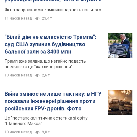
Як на заправках уже змінили вартість пального
11 часов назад
23,4 т.
"Білий дім не є власністю Трампа":
суд США зупинив будівництво
бальної зали за $400 млн
Трамп вже заявив, що негайно подасть
апеляцію а це "жахливе рішення"
10 часов назад
2,6 т.
Війна змінює не лише тактику: в НГУ
показали інженерні рішення проти
російських FPV-дронів. Фото
Це "постапокаліптична естетика зі світу
"Шаленого Макса"
10 часов назад
9,0 т.