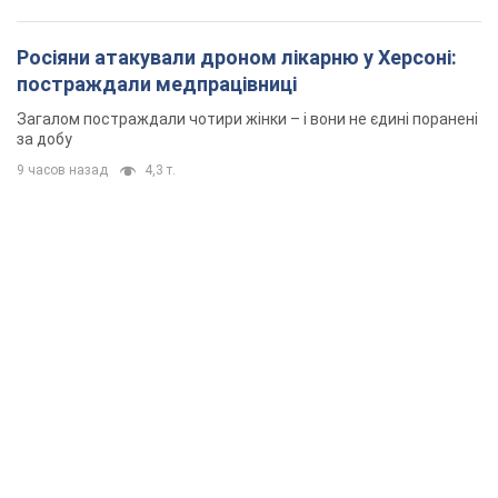
Росіяни атакували дроном лікарню у Херсоні:
постраждали медпрацівниці
Загалом постраждали чотири жінки – і вони не єдині поранені
за добу
9 часов назад
4,3 т.