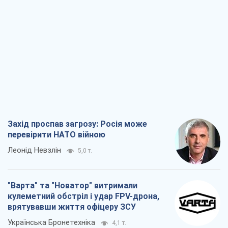
Захід проспав загрозу: Росія може
перевірити НАТО війною
Леонід Невзлін
5,0 т.
"Варта" та "Новатор" витримали
кулеметний обстріл і удар FPV-дрона,
врятувавши життя офіцеру ЗСУ
Українська Бронетехніка
4,1 т.