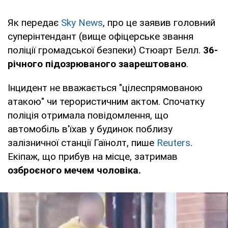
Як передає
Sky News
, про це заявив головний
суперінтендант (вище офіцерське звання
поліції громадської безпеки) Стюарт Белл.
36-
річного підозрюваного заарештовано
.
Інцидент не вважається "цілеспрямованою
атакою" чи терористичним актом. Спочатку
поліція отримала повідомлення, що
автомобіль в'їхав у будинок поблизу
залізничної станції Гаїнолт, пише
Reuters
.
Екіпаж, що прибув на місце, затримав
озброєного мечем чоловіка.