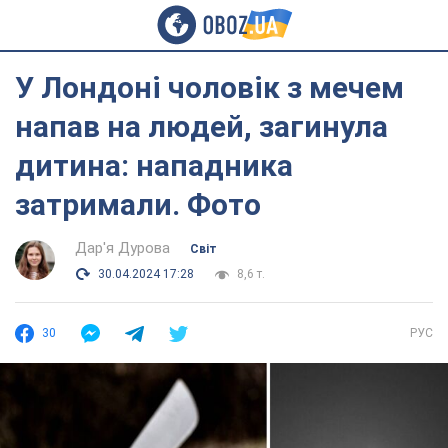
У Лондоні чоловік з мечем
напав на людей, загинула
дитина: нападника
затримали. Фото
Дар'я Дурова
Світ
30.04.2024 17:28
8,6 т.
30
РУС