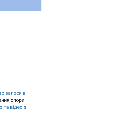
врізалося в
ання опори
 та відео з