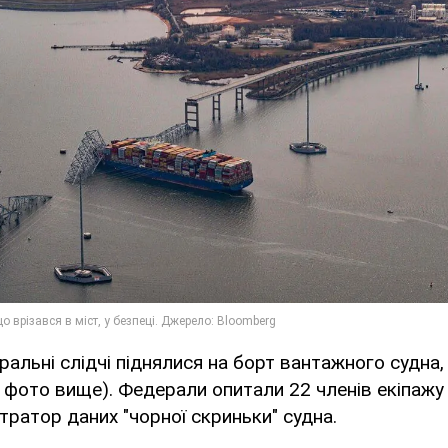
альні слідчі піднялися на борт вантажного судна,
на фото вище). Федерали опитали 22 членів екіпаж
тратор даних "чорної скриньки" судна.