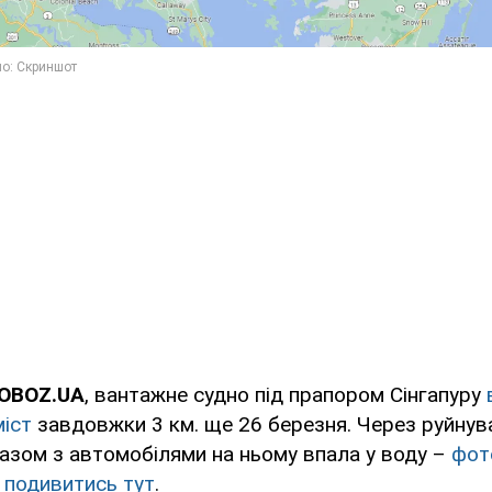
 OBOZ.UA
, вантажне судно під прапором Сінгапуру
іст
завдовжки 3 км. ще 26 березня. Через руйнув
азом з автомобілями на ньому впала у воду –
фото
 подивитись тут
.