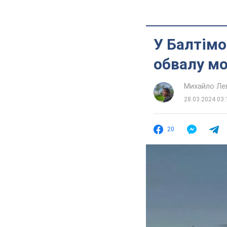
У Балтімо
обвалу м
Михайло Ле
28.03.2024 03:
20