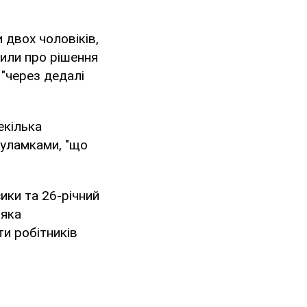
и двох чоловіків,
мили про рішення
 "через дедалі
екілька
 уламками, "що
ики та 26-річний
 яка
и робітників