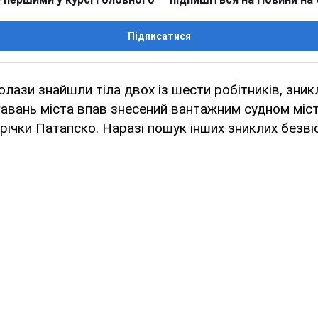
Підписатися
олази знайшли тіла двох із шести робітників, зник
у гавань міста впав знесений вантажним судном міс
 річки Патапско. Наразі пошук інших зниклих безві