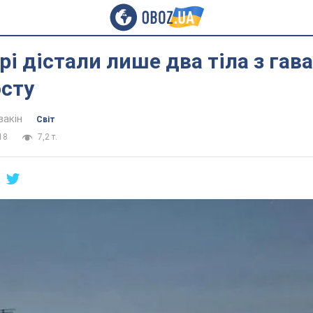
рі дістали лише два тіла з гава
осту
вакін
Світ
18
7,2 т.