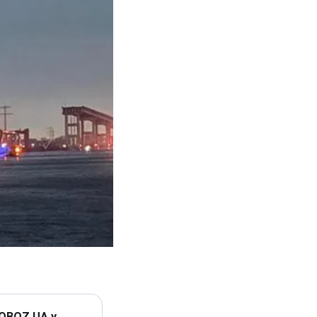
 OBOZ.UA у