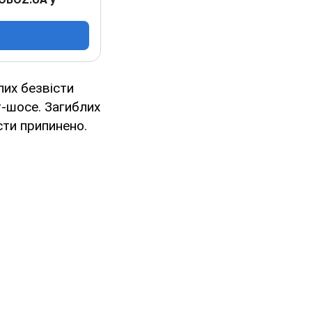
лих безвісти
т-шосе. Загиблих
сти припинено.