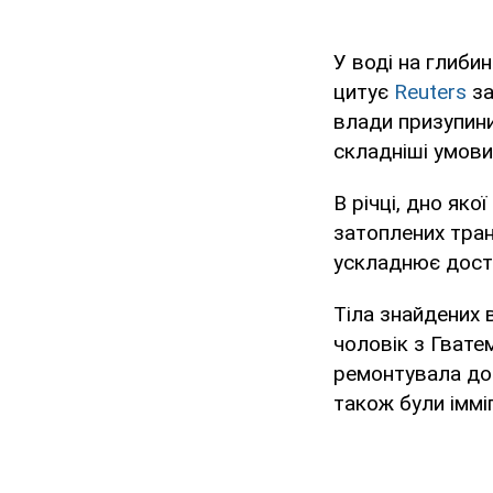
У воді на глибин
цитує
Reuters
за
влади призупини
складніші умови
В річці, дно як
затоплених тран
ускладнює досту
Тіла знайдених 
чоловік з Гвате
ремонтувала дор
також були іммі