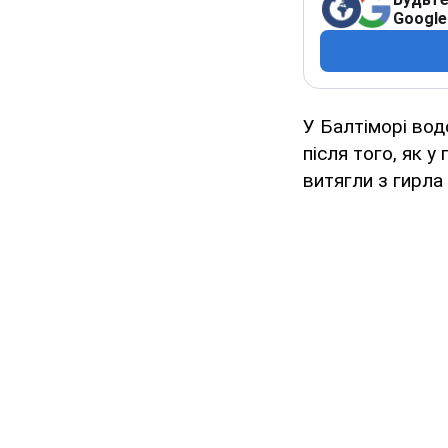
Google
У Балтіморі вод
після того, як 
витягли з гирла