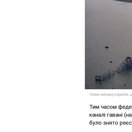
Тим часом федер
каналі гавані (
було знято реєс