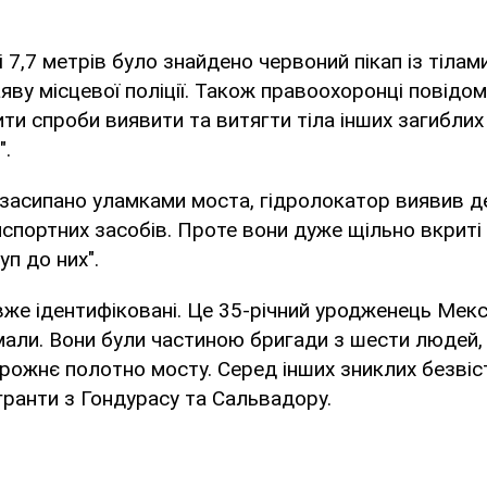
і 7,7 метрів було знайдено червоний пікап із тілам
яву місцевої поліції. Також правоохоронці повідо
ти спроби виявити та витягти тіла інших загиблих
".
ої засипано уламками моста, гідролокатор виявив д
спортних засобів. Проте вони дуже щільно вкриті
п до них".
вже ідентифіковані. Це 35-річний уродженець Мекс
мали. Вони були частиною бригади з шести людей,
ожнє полотно мосту. Серед інших зниклих безвіст
гранти з Гондурасу та Сальвадору.