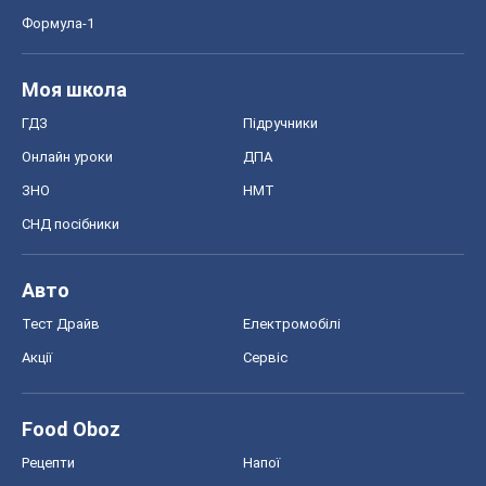
СНД посібники
Авто
Тест Драйв
Електромобілі
Акції
Сервіс
Food Oboz
Рецепти
Напої
Дієти
Економіка
Ринки та компанії
Макроекономіка
MedOboz