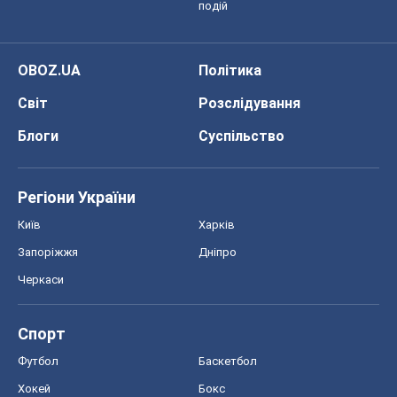
Регіони України
Київ
Харків
Запоріжжя
Дніпро
Черкаси
Спорт
Футбол
Баскетбол
Хокей
Бокс
Формула-1
Моя школа
ГДЗ
Підручники
Онлайн уроки
ДПА
ЗНО
НМТ