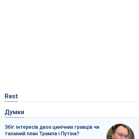
Rest
Думки
Збіг інтересів двох цинічних гравців чи
таємний план Трампа і Путіна?
Віктор Швець
14,3 т.
Мінськ готується до функціонування в
умовах масштабної воєнної кризи
Олександр Левченко
18,6 т.