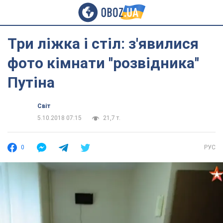
Три ліжка і стіл: з'явилися
фото кімнати ''розвідника''
Путіна
Світ
5.10.2018 07:15
21,7 т.
0
РУС