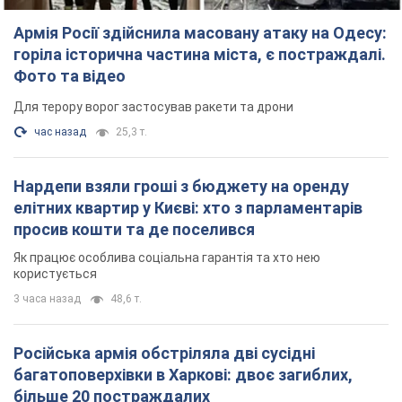
Нардепи взяли гроші з бюджету на оренду
елітних квартир у Києві: хто з парламентарів
просив кошти та де поселився
Як працює особлива соціальна гарантія та хто нею
користується
3 часа назад
48,6 т.
Російська армія обстріляла дві сусідні
багатоповерхівки в Харкові: двоє загиблих,
більше 20 постраждалих
Ворог навмисно обстрілює житлові будинки
14 минут назад
2,5 т.