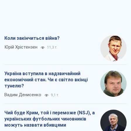
Україна вступила в надзвичайний
економічний стан. Чи є світло вкінці
тунелю?
Вадим Денисенко
9,1 т.
Чий буде Крим, той і переможе (NSJ), а
українських футбольних чиновників
можуть назвати вбивцями
Олександр Кірш
8,7 т.
Захід проспав загрозу: Росія може
перевірити НАТО війною
Леонід Невзлін
9,3 т.
Всі думки