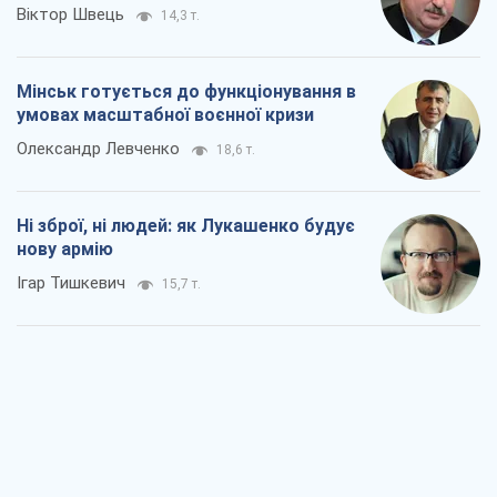
Ні зброї, ні людей: як Лукашенко будує
нову армію
Ігар Тишкевич
15,7 т.
Коли закінчиться війна?
Юрій Хрістензен
11,3 т.