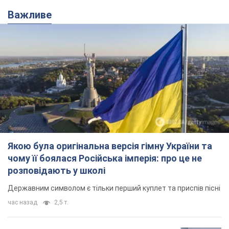
Якою була оригінальна версія гімну України та
чому її боялася Російська імперія: про це не
розповідають у школі
Державним символом є тільки перший куплет та приспів пісні
час назад
2,5 т.
Олександру Пономарьову – 53: що
відомо про трьох дітей секс-
символа 90-х та який вигляд вони
мають
За розвитком кар'єри артист не забував про
особисте щастя
6 часов назад
6,7 т.
У ПриватБанку розповіли, чи дійсні