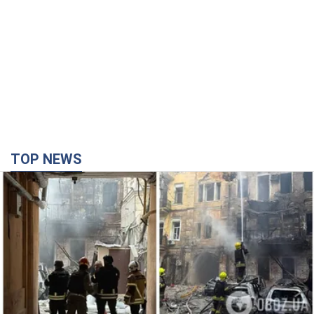
TOP NEWS
Армія Росії здійснила масовану атаку на Одесу:
горіла історична частина міста, є постраждалі.
Фото та відео
Для терору ворог застосував ракети та дрони
час назад
25,3 т.