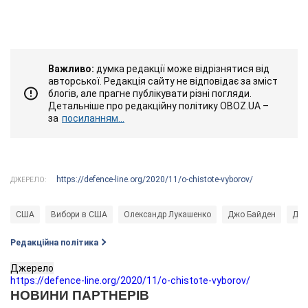
Важливо:
думка редакції може відрізнятися від
авторської. Редакція сайту не відповідає за зміст
блогів, але прагне публікувати різні погляди.
Детальніше про редакційну політику OBOZ.UA –
за
посиланням...
https://defence-line.org/2020/11/o-chistote-vyborov/
ДЖЕРЕЛО:
США
Вибори в США
Олександр Лукашенко
Джо Байден
Дон
Редакційна політика
Джерело
https://defence-line.org/2020/11/o-chistote-vyborov/