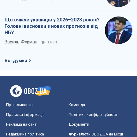
Про компанію
Команда
Правова інформація
Політика конфіденційності
Реклама на сайті
Документи
Редакційна політика
Журналісти OBOZ.UA на місці
подій
OBOZ.UA
Політика
Світ
Розслідування
Блоги
Суспільство
Регіони України
Київ
Харків
Запоріжжя
Дніпро
Черкаси