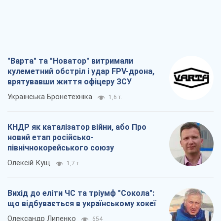
Олексій Кущ
1,7 т.
Вихід до еліти ЧС та тріумф "Сокола":
що відбувається в українському хокеї
Олександр Липенко
654
Що очікує українців у 2026–2028 роках?
Головні висновки з нових прогнозів від
НБУ
Василь Фурман
14,6 т.
Всі думки