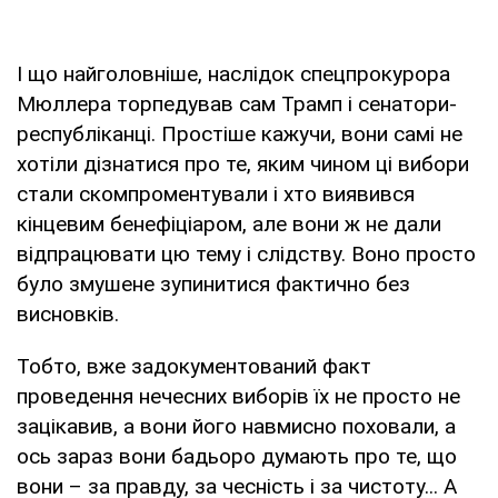
І що найголовніше, наслідок спецпрокурора
Мюллера торпедував сам Трамп і сенатори-
республіканці. Простіше кажучи, вони самі не
хотіли дізнатися про те, яким чином ці вибори
стали скомпроментували і хто виявився
кінцевим бенефіціаром, але вони ж не дали
відпрацювати цю тему і слідству. Воно просто
було змушене зупинитися фактично без
висновків.
Тобто, вже задокументований факт
проведення нечесних виборів їх не просто не
зацікавив, а вони його навмисно поховали, а
ось зараз вони бадьоро думають про те, що
вони – за правду, за чесність і за чистоту... А