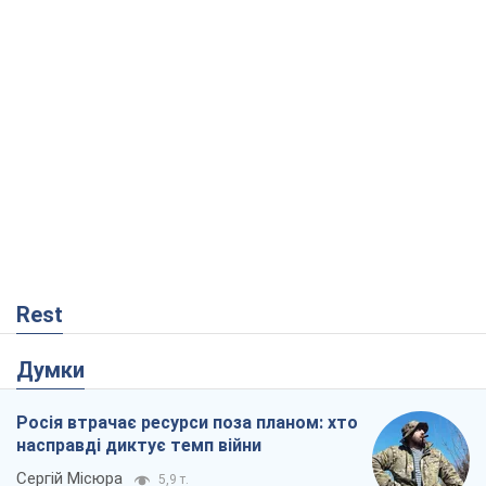
Думки
Росія втрачає ресурси поза планом: хто
насправді диктує темп війни
Сергій Місюра
5,9 т.
"Ми вже проходили через гірше": Україні
не варто піддаватися зневірі через
ракетний терор
Сергій Марченко, експерт
6,7 т.
Захід проспав загрозу: Росія може
перевірити НАТО війною
Леонід Невзлін
780