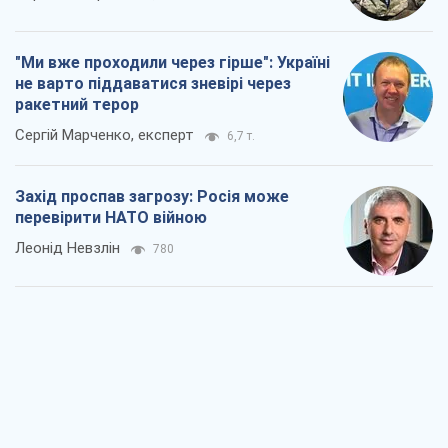
"Варта" та "Новатор" витримали
кулеметний обстріл і удар FPV-дрона,
врятувавши життя офіцеру ЗСУ
Українська Бронетехніка
1,6 т.
КНДР як каталізатор війни, або Про
новий етап російсько-
північнокорейського союзу