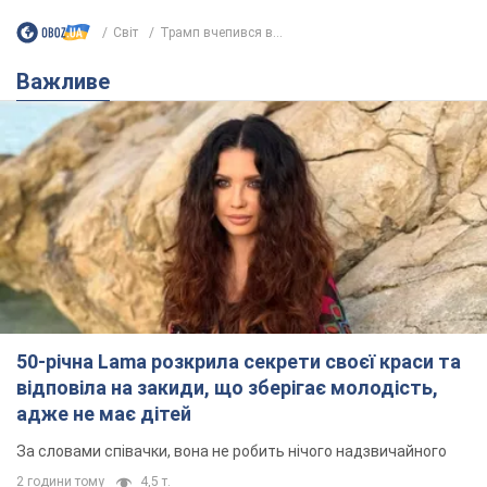
50-річна Lama розкрила секрети своєї краси та
відповіла на закиди, що зберігає молодість,
адже не має дітей
За словами співачки, вона не робить нічого надзвичайного
2 години тому
4,5 т.
Скільки балістичних ракет
українська ППО перехопила в липні: у
Міноборони назвали цифру
Українська ППО працювала в умовах дефіциту
ракет-перехоплювачів
5 годин тому
6,8 т.
Ауріка Ротару через суд змінила
свою пенсію, на яку раніше
жалілася: скільки отримувала
співачка
У виплату не врахували зарплатню артистки за