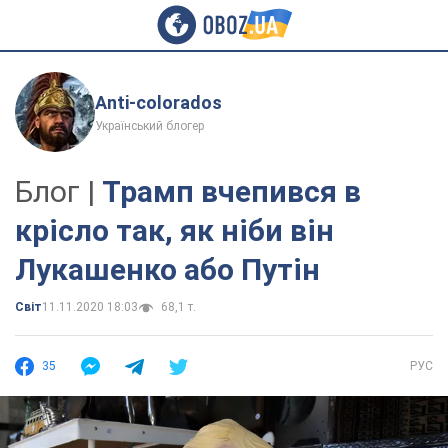
Anti-colorados
Український блогер
Блог |
Трамп вчепився в
крісло так, як ніби він
Лукашенко або Путін
Світ
11.11.2020 18:03
68,1 т.
35
РУС