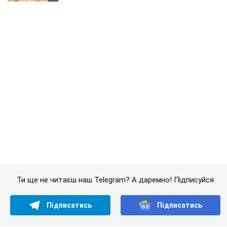
Ти ще не читаєш наш Telegram? А даремно! Підписуйся
Підписатись
Підписатись
Світ
Трамп вчепився в...
Важливе