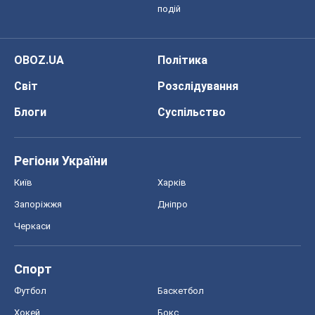
Спорт
Футбол
Баскетбол
Хокей
Бокс
Формула-1
Моя школа
ГДЗ
Підручники
Онлайн уроки
ДПА
ЗНО
НМТ
СНД посібники
Авто
Тест Драйв
Електромобілі