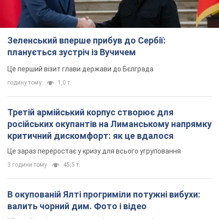
3 години тому
45,5 т.
В окупованій Ялті прогриміли потужні вибухи:
валить чорний дим. Фото і відео
Місто, ймовірно, опинилося під атакою дронів
7 годин тому
7,8 т.