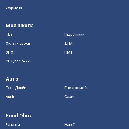
Акції
Сервіс
Food Oboz
Рецепти
Напої
Дієти
Економіка
Ринки та компанії
Макроекономіка
MedOboz
Новини медицини
MAMACLUB
Шоу
Афіша
Плітки