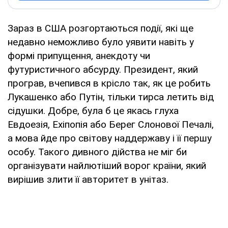
Зараз в США розгортаються події, які ще
недавно неможливо було уявити навіть у
формі припущення, анекдоту чи
футуристичного абсурду. Президент, який
програв, вчепився в крісло так, як це робить
Лукашенко або Путін, тільки тирса летить від
сідушки. Добре, була б це якась глуха
Евдоезія, Ехіпопія або Берег Слонової Печалі,
а мова йде про світову наддержаву і її першу
особу. Такого дивного дійства не міг би
організувати найлютіший ворог країни, який
вирішив злити її авторитет в унітаз.