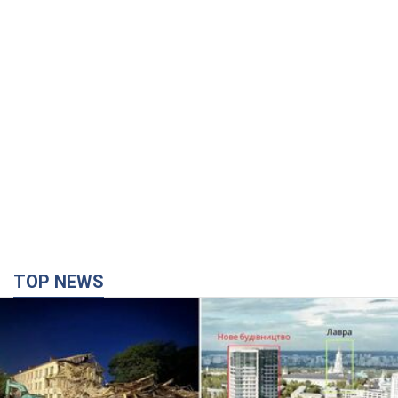
TOP NEWS
Києво-Печерську лавру закриють 80-метровим
"монстром"? Чому влада Києва відмовилась
зупиняти будівництво хмарочоса
"московського вірянина"