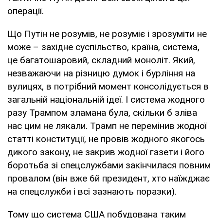
операції.
Що Путін не розумів, не розуміє і зрозуміти не
може – західне суспільство, країна, система,
це багатошаровий, складний моноліт. Який,
незважаючи на різницю думок і бурління на
вулицях, в потрібний момент консолідується в
загальній національній ідеї. І система жодного
разу Трампом зламана була, скільки б зліва
нас цим не лякали. Трамп не перемінив жодної
статті конституції, не провів жодного якогось
дикого закону, не закрив жодної газети і його
боротьба зі спецслужбами закінчилася повним
провалом (він вже 6й президент, хто наїжджає
на спецслужби і всі зазнають поразки).
Тому що система США побудована таким