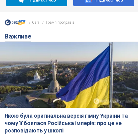
Якою була оригінальна версія гімну України та
чому її боялася Російська імперія: про це не
розповідають у школі
Державним символом є тільки перший куплет та приспів пісні
4 часа назад
15,0 т.
Олександру Пономарьову – 53: що
відомо про трьох дітей секс-
символа 90-х та який вигляд вони
мають
За розвитком кар'єри артист не забував про
особисте щастя