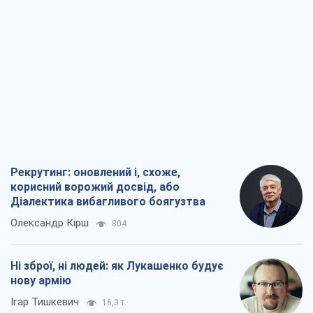
Рекрутинг: оновлений і, схоже,
корисний ворожий досвід, або
Діалектика вибагливого боягузтва
Олександр Кірш
804
Ні зброї, ні людей: як Лукашенко будує
нову армію
Ігар Тишкевич
16,3 т.
Коли закінчиться війна?
Юрій Хрістензен
12,1 т.
Україна вступила в надзвичайний
економічний стан. Чи є світло вкінці