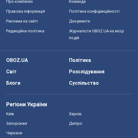
Світ
Розслідування
Блоги
Суспільство
Регіони України
Київ
Харків
Запоріжжя
Дніпро
Черкаси
Спорт
Футбол
Баскетбол
Хокей
Бокс
Формула-1
Моя школа