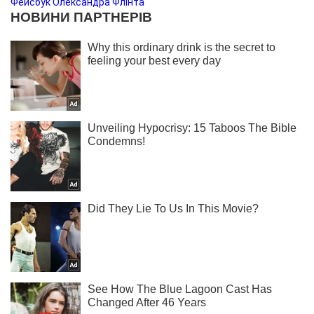
Фейсбук Олександра Флінта