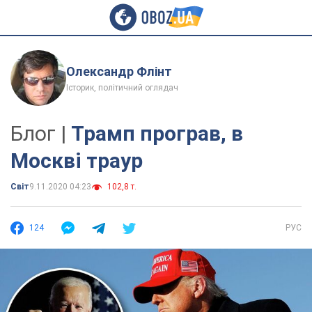
Олександр Флінт
Історик, політичний оглядач
Блог |
Трамп програв, в
Москві траур
Світ
9.11.2020 04:23
102,8 т.
124
РУС