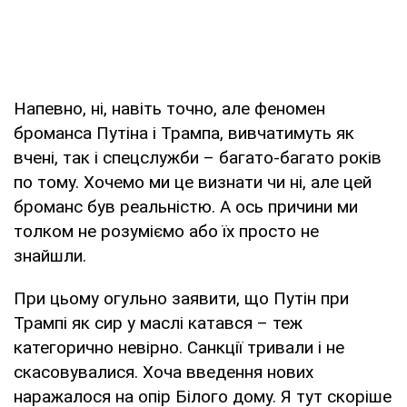
Напевно, ні, навіть точно, але феномен
броманса Путіна і Трампа, вивчатимуть як
вчені, так і спецслужби – багато-багато років
по тому. Хочемо ми це визнати чи ні, але цей
броманс був реальністю. А ось причини ми
толком не розуміємо або їх просто не
знайшли.
При цьому огульно заявити, що Путін при
Трампі як сир у маслі катався – теж
категорично невірно. Санкції тривали і не
скасовувалися. Хоча введення нових
наражалося на опір Білого дому. Я тут скоріше