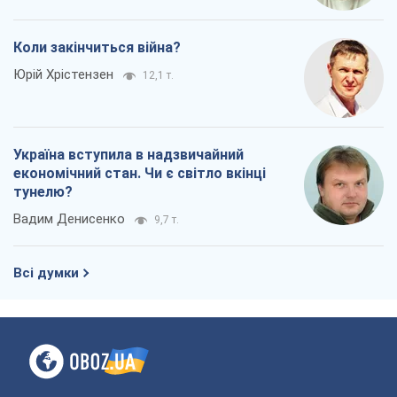
тунелю?
Вадим Денисенко
9,7 т.
Всі думки
Про компанію
Команда
Правова інформація
Політика конфіденційності
Реклама на сайті
Документи
Редакційна політика
Журналісти OBOZ.UA на місці
подій
OBOZ.UA
Політика