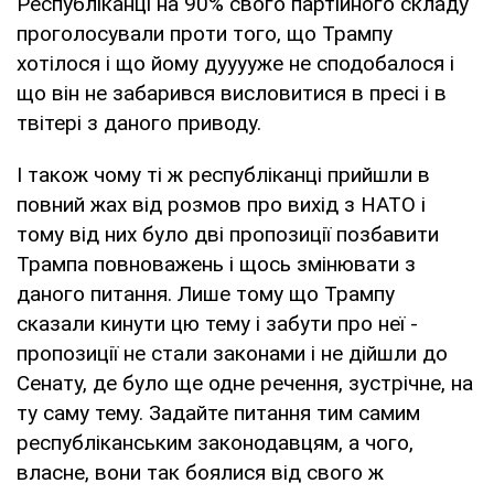
Республіканці на 90% свого партійного складу
проголосували проти того, що Трампу
хотілося і що йому дууууже не сподобалося і
що він не забарився висловитися в пресі і в
твітері з даного приводу.
І також чому ті ж республіканці прийшли в
повний жах від розмов про вихід з НАТО і
тому від них було дві пропозиції позбавити
Трампа повноважень і щось змінювати з
даного питання. Лише тому що Трампу
сказали кинути цю тему і забути про неї -
пропозиції не стали законами і не дійшли до
Сенату, де було ще одне речення, зустрічне, на
ту саму тему. Задайте питання тим самим
республіканським законодавцям, а чого,
власне, вони так боялися від свого ж