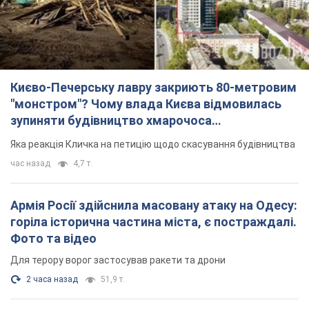
Яка реакція Кличка на петицію щодо скасування будівництва
час назад
4,7 т.
Армія Росії здійснила масовану атаку на Одесу:
горіла історична частина міста, є постраждалі.
Фото та відео
Для терору ворог застосував ракети та дрони
2 часа назад
51,9 т.
"Воюють проти продовольчої безпеки світу!"
Зеленський заявив, що армія Росії знову цілила
у порт в Одесі
Лише за тиждень проти України використали десятки ракет,
більшість із яких – балістичні
час назад
480