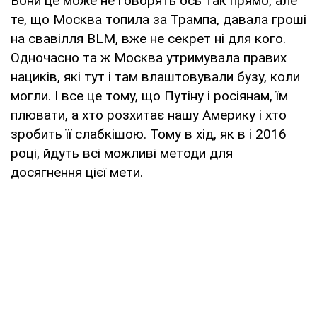
Вони це може не говорять ось так прямо, але
те, що Москва топила за Трампа, давала гроші
на свавілля BLM, вже не секрет ні для кого.
Одночасно та ж Москва утримувала правих
нациків, які тут і там влаштовували бузу, коли
могли. І все це тому, що Путіну і росіянам, їм
плювати, а хто розхитає нашу Америку і хто
зробить її слабкішою. Тому в хід, як в і 2016
році, йдуть всі можливі методи для
досягнення цієї мети.