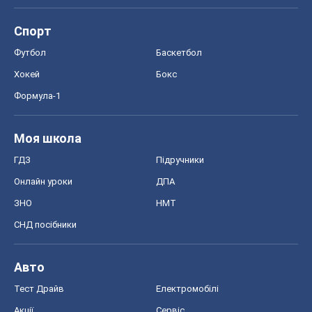
ГДЗ
Підручники
Онлайн уроки
ДПА
ЗНО
НМТ
СНД посібники
Авто
Тест Драйв
Електромобілі
Акції
Сервіс
Food Oboz
Рецепти
Напої
Дієти
Економіка