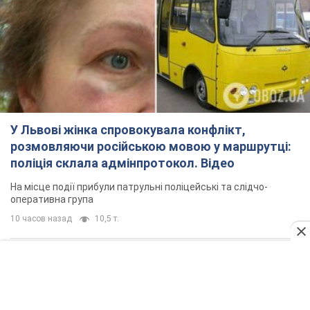
У Львові жінка спровокувала конфлікт,
розмовляючи російською мовою у маршрутці:
поліція склала адмінпротокол. Відео
На місце події прибули патрульні поліцейські та слідчо-
оперативна група
10 часов назад
10,5 т.
"Воюють, бо дурні": у Чернівцях
водій автобуса зневажив
українських військових і поплатився.