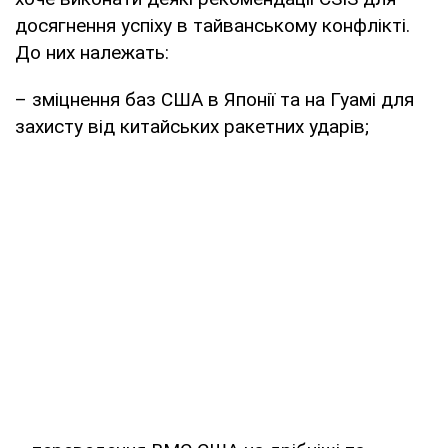
досягнення успіху в тайванському конфлікті.
До них належать:
– зміцнення баз США в Японії та на Гуамі для
захисту від китайських ракетних ударів;