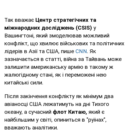
Так вважає
Центр стратегічних та
міжнародних досліджень (CSIS)
у
Вашингтоні, який змоделював можливий
конфлікт, що хвилює військових та політичних
лідерів в Азії та США, пише
CNN
. Як
зазначається в статті, війна за Тайвань може
залишити американську армію в такому ж
жалюгідному стані, як і переможені нею
китайські сили.
Після закінчення конфлікту як мінімум два
авіаносці США лежатимуть на дні Тихого
океану, а сучасний
флот Китаю,
який є
найбільшим у світі, опиниться в "руїнах",
вважають аналітики.