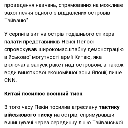
проведення навчань, спрямованих на можливе
захоплення одного з віддалених островів
Тайваню".
У серпні візит на острів тодішнього спікера
палати представників Ненсі Пелосі
спровокував широкомасштабну демонстрацію
військової могутності армії Китаю, яка
включала запуск ракет над островом, а також
води виняткової економічної зони Японії, пише
CNN.
Китай посилює воєнний тиск
З того часу Пекін посилив агресивну
тактику
військового тиску
на острів, спрямувавши
винищувачі через серединну лінію Тайванської