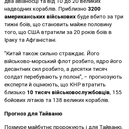
два авіаносці та від 10 до 20 великих
надводних кораблів. Приблизно
3200
американських військових
буде вбито за три
тижні боїв, що становить майже половину
того, що США втратили за 20 років боїв в
Іраку та Афганістані.
"Китай також сильно страждає. Його
військово-морський флот розбито, ядро його
десантних сил розбито, а десятки тисяч
солдат перебувають у полоні", – прогнозують
експерти й оцінюють, що КНР втратить
близько
10 тисяч військовослужбовців
, 155
бойових літаків та 138 великих кораблів.
Прогноз для Тайваню
Похмуре майбутнє пророкують і для Тайваню,