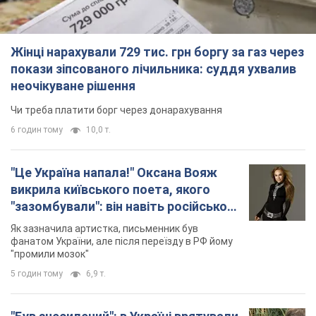
Жінці нарахували 729 тис. грн боргу за газ через
покази зіпсованого лічильника: суддя ухвалив
неочікуване рішення
Чи треба платити борг через донарахування
6 годин тому
10,0 т.
"Це Україна напала!" Оксана Вояж
викрила київського поета, якого
"зазомбували": він навіть російської
не знав, а тепер хоче геноциду
Як зазначила артистка, письменник був
українців
фанатом України, але після переїзду в РФ йому
"промили мозок"
5 годин тому
6,9 т.