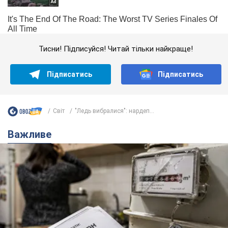
Тисни! Підписуйся! Читай тільки найкраще!
Підписатись
Підписатись
Світ
"Ледь вибралися": нардеп...
Важливе