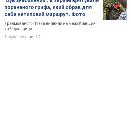
"Був знесилений": в Україні врятували
пораненого грифа, який обрав для
себе нетиповий маршрут. Фото
Травмованого птаха виявили на межі Київщині
та Черкащини
5 годин тому
2,7 т.