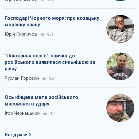
Господарі Чорного моря: про козацьку
морську славу
Юрій Кирпичов
801
"Покоління олів'є": звичка до
російського виявилася сильнішою за
війну
Руслан Горовий
3,6 т.
Ось кінцева мета російського
масованого удару
Ігор Чернецький
4,7 т.
Всі думки