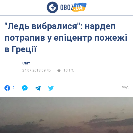
"Ледь вибралися": нардеп
потрапив у епіцентр пожежі
в Греції
Світ
24.07.2018 09:45
10,1 т.
2
РУС