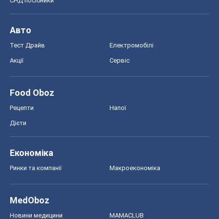
СНД посібники
Авто
Тест Драйв
Електромобілі
Акції
Сервіс
Food Oboz
Рецепти
Напої
Дієти
Економіка
Ринки та компанії
Макроекономіка
MedOboz
Новини медицини
MAMACLUB