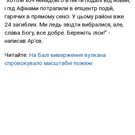
"Хотіли хоч ненадовго втекти подалі від новин,
і під Афінами потрапили в епіцентр подій,
гарячих в прямому сенсі. У цьому районі вже
24 загиблих. Ми ледь звідти вибралися, але,
слава Богу, все добре. Бережіть ліси!" -
написав Ар'єв.
Читайте:
На Балі виверження вулкана
спровокувало масштабні пожежі