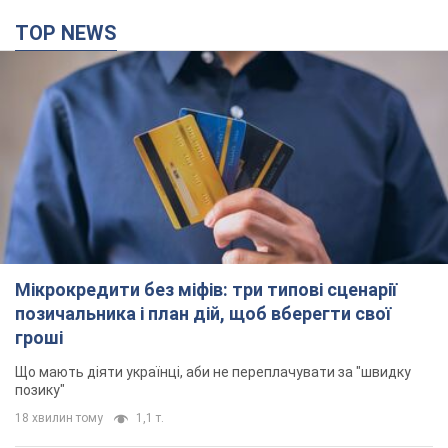
TOP NEWS
Мікрокредити без міфів: три типові сценарії
позичальника і план дій, щоб вберегти свої
гроші
Що мають діяти українці, аби не переплачувати за "швидку
позику"
18 хвилин тому
1,1 т.