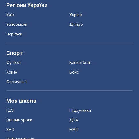
Регіони України
Київ
Харків
Запоріжжя
Дніпро
Черкаси
Спорт
Футбол
Баскетбол
Хокей
Бокс
Формула-1
Моя школа
ГДЗ
Підручники
Онлайн уроки
ДПА
ЗНО
НМТ