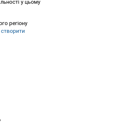
ільності у цьому
го регіону
у створити