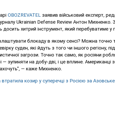
тарі
OBOZREVATEL
заявив військовий експерт, ре
рналу Ukrainian Defense Review Антон Михненко. 
досить хитрий інструмент, який перебуватиме у 
влаштувати блокаду в якому сенсі? Можна точно 
ірку суден, які йдуть з того чи іншого регіону, п
истичної загрози. Точно так само, як росіяни робл
 — зупиняти на добу-дві, і це вплине. Американці 
ахочуть", — каже Михненко.
а втратила козир у суперечці з Росією за Азовське