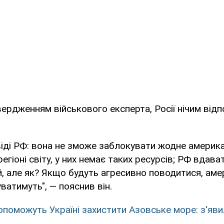
ердженням військового експерта, Росії нічим відпов
віді РФ: вона не зможе заблокувати жодне америк
егіоні світу, у них немає таких ресурсів; РФ вдав
й, але як? Якщо будуть агресивно поводитися, аме
ватимуть", — пояснив він.
поможуть Україні захистити Азовське море: з'яви