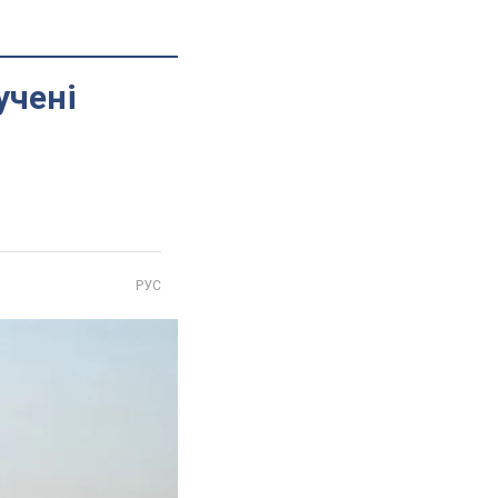
учені
РУС