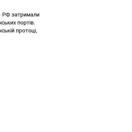
Б РФ затримали
ських портів.
ській протоці,