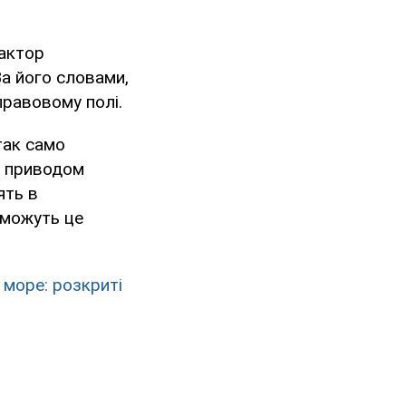
дактор
За його словами,
правовому полі.
так само
ід приводом
ять в
зможуть це
 море: розкриті