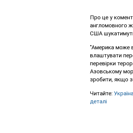
Про це у комен
англомовного жу
США шукатимуть 
"Америка може 
влаштувати перев
перевірки терор
Азовському морі
зробити, якщо з
Читайте:
Україн
деталі