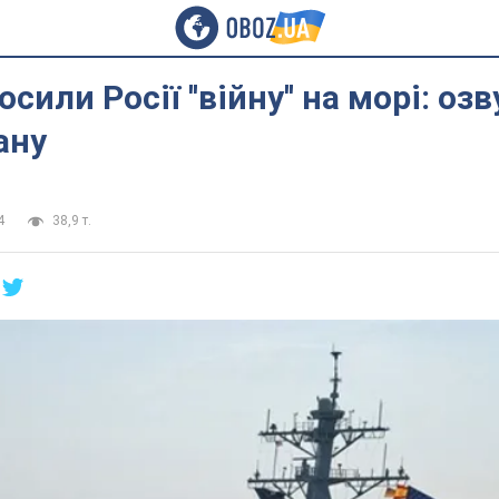
или Росії ''війну'' на морі: озв
ану
4
38,9 т.