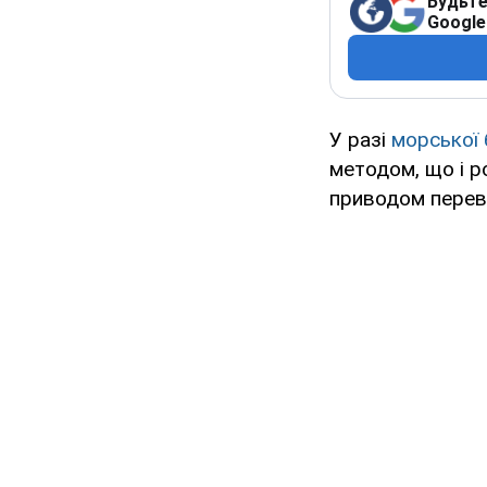
Будьте
Google
У разі
морської
методом, що і р
приводом переві