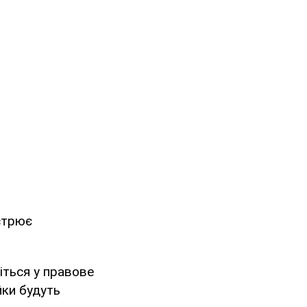
стрює
іться у правове
йки будуть