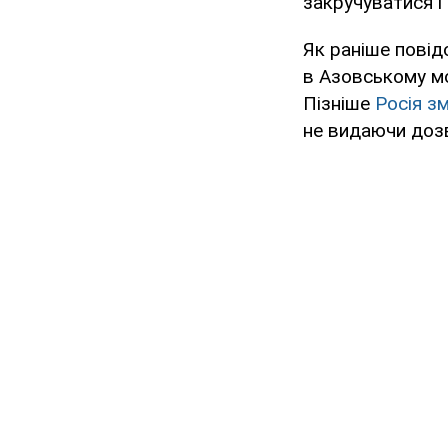
закручуватися і 
Як раніше пові
в Азовському мо
Пізніше
Росія з
не видаючи дозв