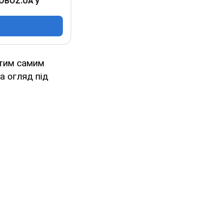
 OBOZ.UA у
 тим самим
а огляд під