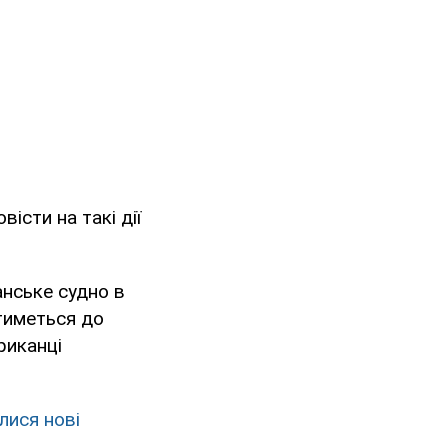
істи на такі дії
анське судно в
атиметься до
риканці
лися нові