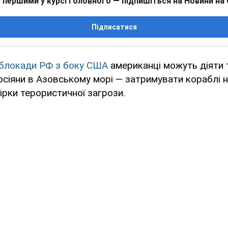
 першими у курсі головного — підпишіться на Новини на
Підписатися
 блокади РФ з боку США
американці можуть діяти
осіяни в Азовському морі — затримувати кораблі н
рки терористичної загрози.