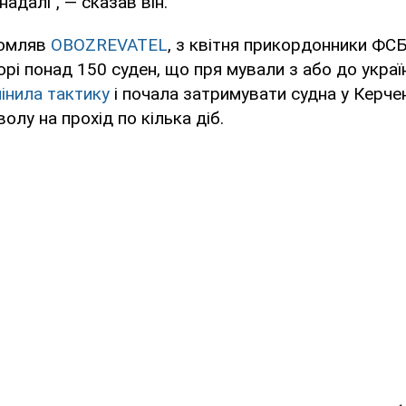
надалі", — сказав він.
домляв
OBOZREVATEL
, з квітня прикордонники ФС
рі понад 150 суден, що пря мували з або до україн
мінила тактику
і почала затримувати судна у Керчен
олу на прохід по кілька діб.