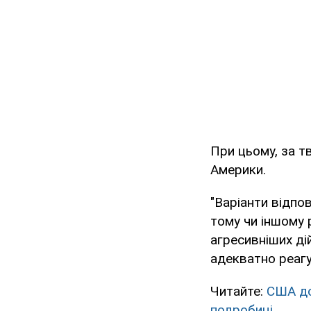
При цьому, за тв
Америки.
"Варіанти відпо
тому чи іншому р
агресивніших ді
адекватно реагу
Читайте:
США до
подробиці