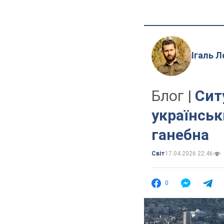
Ігаль Л
Блог |
Сит
українськ
ганебна
Світ
17.04.2026 22:46
0