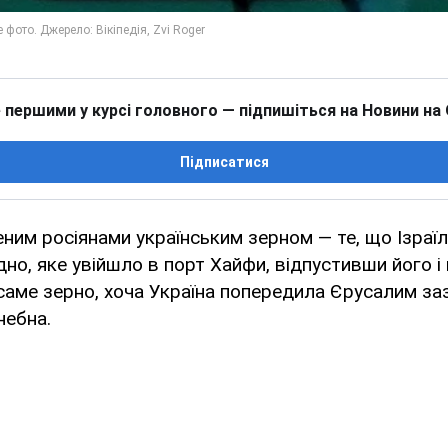
 першими у курсі головного — підпишіться на Новини на
Підписатися
еним росіянами українським зерном — те, що Ізраїл
но, яке увійшло в порт Хайфи, відпустивши його і 
аме зерно, хоча Україна попередила Єрусалим заз
небна.