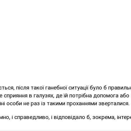
ється, після такої ганебної ситуації було б правил
ше сприяння в галузях, де їй потрібна допомога або
ійні особи не раз із такими проханнями зверталися.
мно, і справедливо, і відповідало б, зокрема, інтер