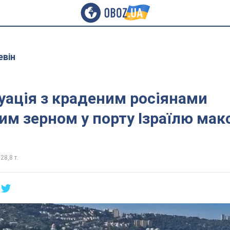
евін
уація з краденим росіянами
им зерном у порту Ізраїлю ма
28,8 т.