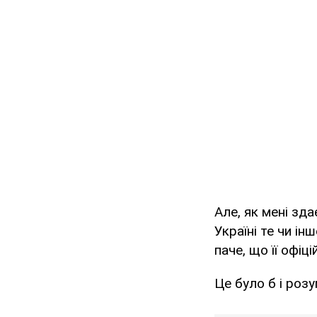
Але, як мені зда
Україні те чи ін
паче, що її офіц
Це було б і розу