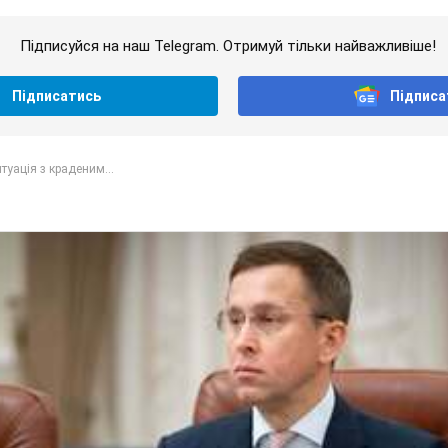
Підписуйся на наш Telegram. Отримуй тільки найважливіше!
Підписатись
Підписа
туація з краденим...