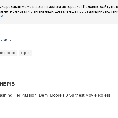
ка редакції може відрізнятися від авторської. Редакція сайту не в
рагне публікувати різні погляди. Детальніше про редакційну політи
...
я Левіна
на Росією
зерно