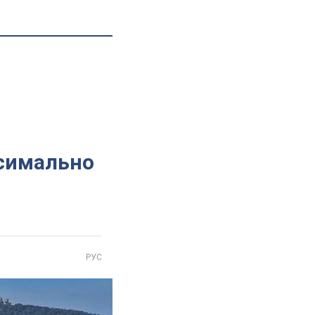
ксимально
РУС