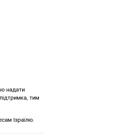
ьно надати
 підтримка, тим
есам Ізраїлю.