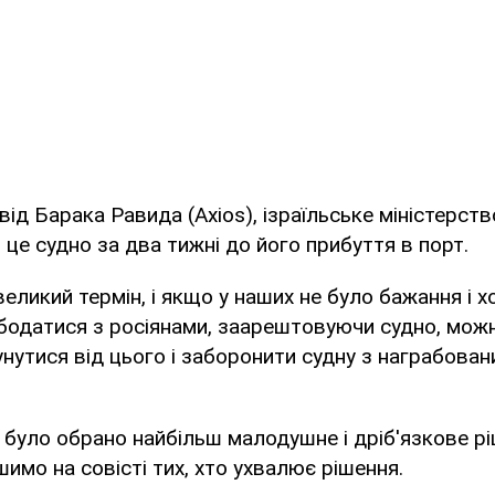
від Барака Равида (Axios), ізраїльське міністерст
 це судно за два тижні до його прибуття в порт.
великий термін, і якщо у наших не було бажання і 
бодатися з росіянами, заарештовуючи судно, мож
утися від цього і заборонити судну з награбован
 було обрано найбільш малодушне і дріб'язкове рі
имо на совісті тих, хто ухвалює рішення.