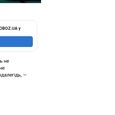
 OBOZ.UA у
ь не
не
далегідь, —