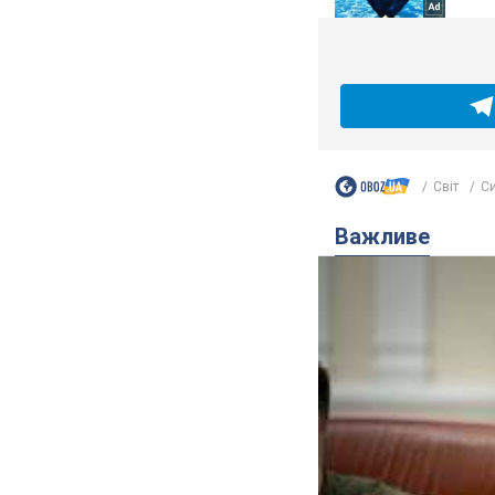
Світ
Си
Важливе