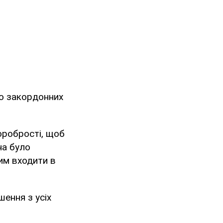
во закордонних
хоробрості, щоб
на було
им входити в
шення з усіх