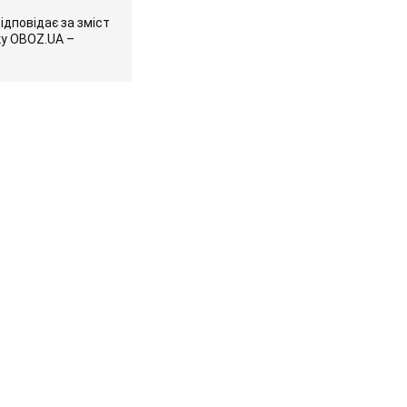
ідповідає за зміст
ку OBOZ.UA –