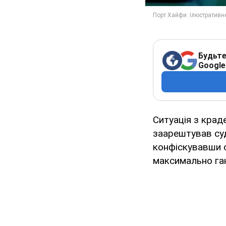
Будьте
Google
Ситуація з крад
заарештував суд
конфіскувавши с
максимально га