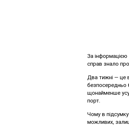
За інформацією 
справ знало про
Два тижні — це 
безпосередньо 
щонайменше усун
порт.
Чому в підсумку
можливих, залиш