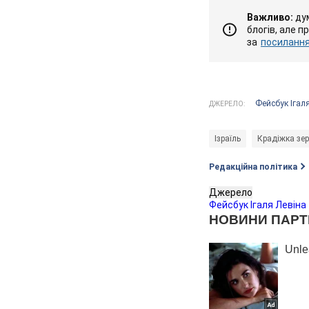
Важливо:
дум
блогів, але п
за
посиланням
Фейсбук Ігал
ДЖЕРЕЛО:
Ізраїль
Крадіжка зер
Редакційна політика
Джерело
Фейсбук Ігаля Левіна