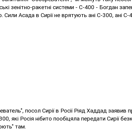
ські зенітно-ракетні системи - С-400 - Богдан запе
. Сили Асада в Сирії не врятують ані С-300, ані С-4
еватель", посол Сирії в Росії Ріяд Хаддад заявив п
00, які Росія нібито пообіцяла передати Сирії бе
юють" там.