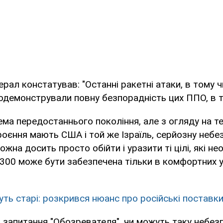
ерал констатував: "Останні ракетні атаки, в тому ч
родемонстрували повну безпорадність цих ППО, в то
ема передостаннього покоління, але з огляду на те
оєння мають США і той же Ізраїль, серйозну небе
ожна досить просто обійти і уразити ті цілі, які не
300 може бути забезпечена тільки в комфортних у
уть старі: розкрився нюанс про російські поставки
 запитання "Обозревателя", чи можуть таку небез