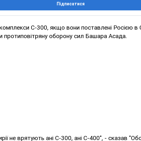
Підписатися
 комплекси С-300, якщо вони поставлені Росією в С
и протиповітряну оборону сил Башара Асада.
рії не врятують ані С-300, ані С-400", - сказав "О