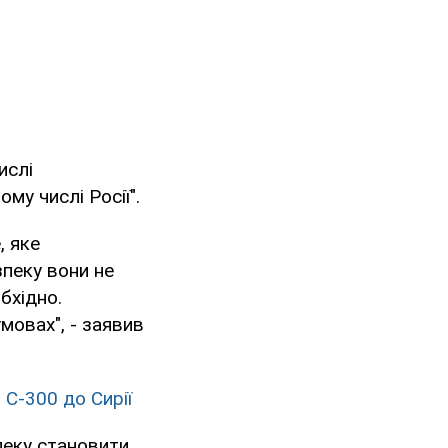
ислі
му числі Росії".
, яке
зпеку вони не
обхідно.
мовах", - заявив
 С-300 до Сирії
пеку становити