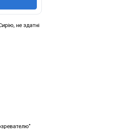
ирію, не здатні
бозревателю"