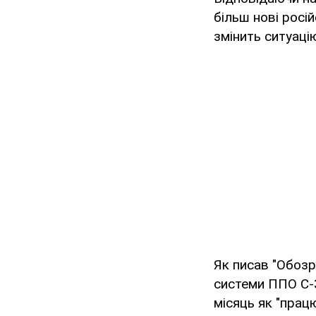
більш нові росій
змінить ситуацію
Як писав "Обозр
системи ППО С-3
місяць як "прац