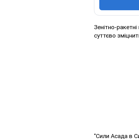
Зенітно-ракетні
суттєво зміцнит
"Сили Асада в Си