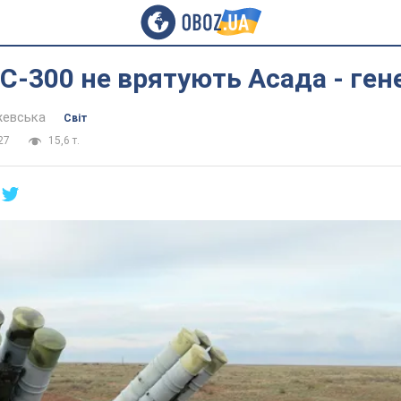
 С-300 не врятують Асада - ген
жевська
Світ
27
15,6 т.