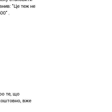
внив: "Це теж не
00" .
ро те, що
зкоштовно, вже