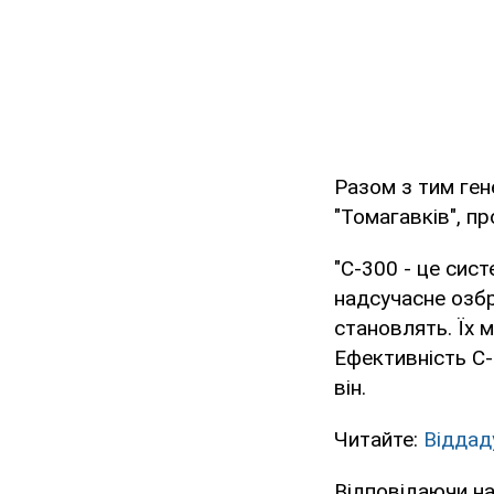
Разом з тим ген
"Томагавків", п
"С-300 - це сист
надсучасне озбр
становлять. Їх м
Ефективність С-
він.
Читайте:
Віддад
Відповідаючи на