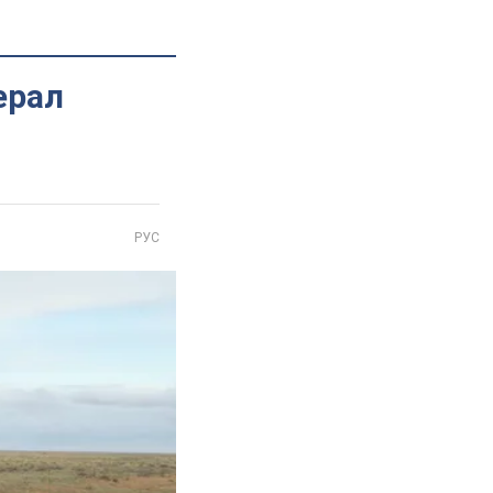
ерал
РУС