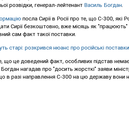
ьої розвідки, генерал-лейтенант
Василь Богдан
.
формацію
посла Сирії в Росії про те, що С-300, які Р
ати Сирії безкоштовно, вже місяць як "працюють" 
вний сам факт такої поставки.
уть старі: розкрився нюанс про російські поставки
, що це доведений факт, особливих підстав немає",
 Богдан нагадав про "досить жорсткі" заяви мініс
 що в разі направлення С-300 на цю державу вони 