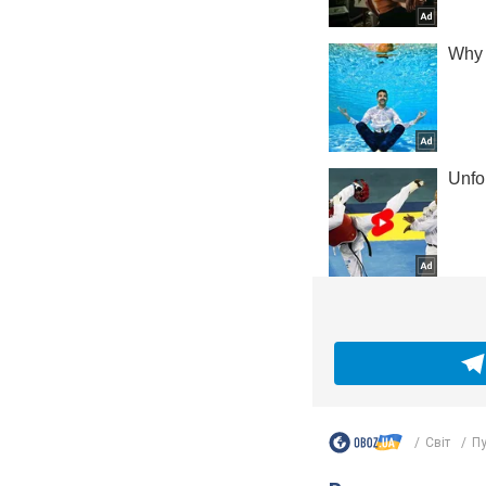
Світ
Пу