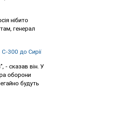
осія нібито
там, генерал
 С-300 до Сирії
 - сказав він. У
тра оборони
негайно будуть