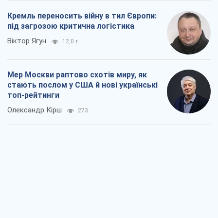
Про заплановану вирубку більше 600
дерев і теплотрасу: що відбувається на
Теремках у Києві
Владислав Самойленко
1,4 т.
Як атаки Сил оборони України
скоротили експорт російських