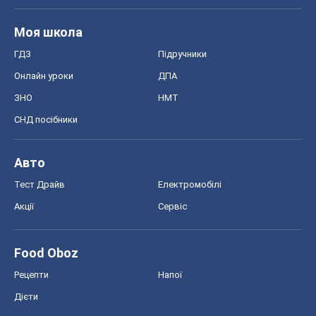
Тест Драйв
Електромобілі
Акції
Сервіс
Food Oboz
Рецепти
Напої
Дієти
Економіка
Ринки та компанії
Макроекономіка
MedOboz
Новини медицини
MAMACLUB
Шоу
Афіша
Плітки