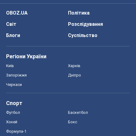
Черкаси
Спорт
Футбол
Баскетбол
Хокей
Бокс
Формула-1
Моя школа
ГДЗ
Підручники
Онлайн уроки
ДПА
ЗНО
НМТ
СНД посібники
Авто