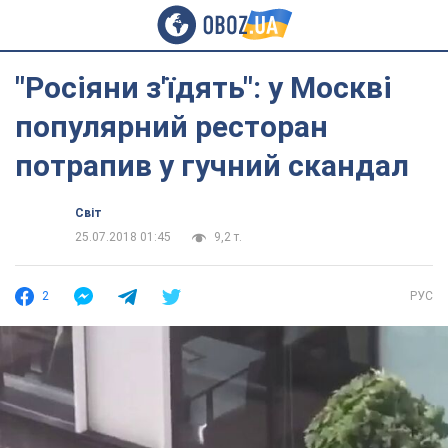
"Росіяни з'їдять": у Москві
популярний ресторан
потрапив у гучний скандал
Світ
25.07.2018 01:45
9,2 т.
2
РУС