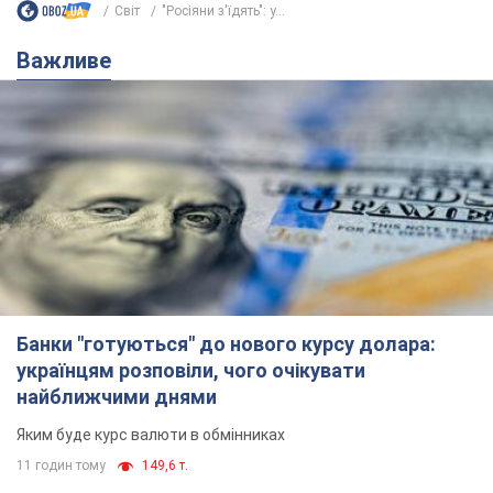
Банки "готуються" до нового курсу долара:
українцям розповіли, чого очікувати
найближчими днями
Яким буде курс валюти в обмінниках
11 годин тому
149,6 т.
Українцям обіцяють по 850 грн від
мобільних операторів: що не так з
цими повідомленнями
Як не потрапити в пастку шахраїв
6.08.2026 21:02
14,3 т.
Найдорожчий футболіст "Динамо"
забив "Карабаху" вже на 10-й хвилині
матчу. Відео