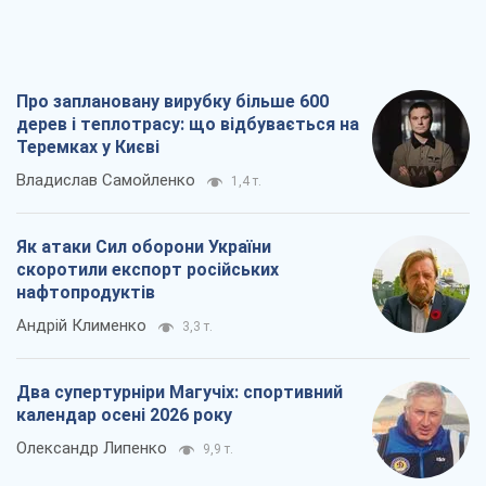
нафтопродуктів
Андрій Клименко
3,3 т.
Два супертурніри Магучіх: спортивний
календар осені 2026 року
Олександр Липенко
9,9 т.
Ракетний щит і меч України: ставка на
виробництво власних ракет
Кирило Татарінов
4,0 т.
Всі думки