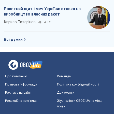
Про компанію
Команда
Правова інформація
Політика конфіденційності
Реклама на сайті
Документи
Редакційна політика
Журналісти OBOZ.UA на місці
подій
OBOZ.UA
Політика
Світ
Розслідування
Блоги
Суспільство
Регіони України
Київ
Харків
Запоріжжя
Дніпро