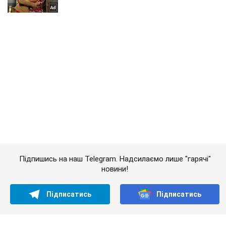
Підпишись на наш Telegram. Надсилаємо лише "гарячі"
новини!
Підписатись
Підписатись
Світ
"Росіяни з'їдять": у...
Важливе