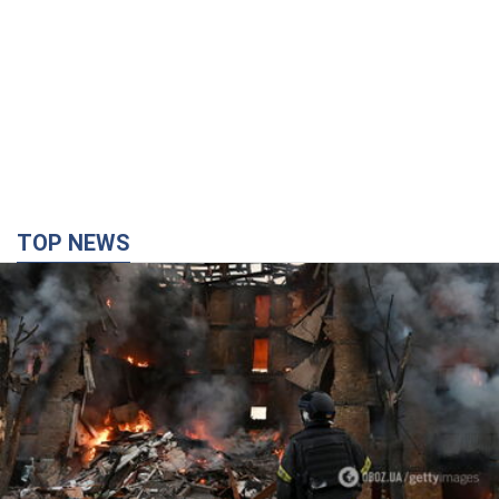
Кремль "спалює" останні запаси балістики в
Україні: що буде далі? Інтерв’ю з Шарпом
У липні країна-агресорка встановила "рекорд" за кількістю
балістичних ракет, запущених по Україні
3 години тому
34,6 т.
У Єкатеринбурзі атаковано склад Wildberries: є
влучання, піднявся дим. Фото і відео
Не допомогла росіянам навіть робота ППО