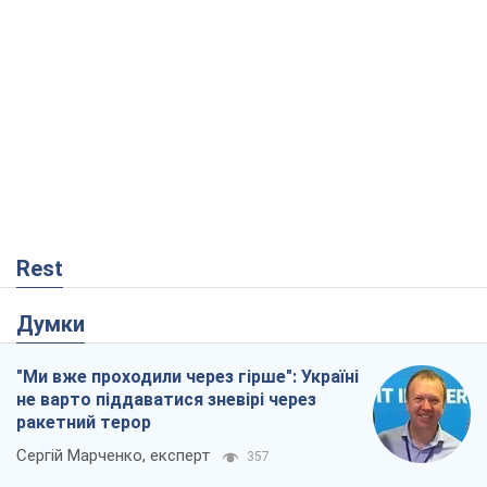
Думки
"Ми вже проходили через гірше": Україні
не варто піддаватися зневірі через
ракетний терор
Сергій Марченко, експерт
357
Кремль переносить війну в тил Європи:
під загрозою критична логістика
Віктор Ягун
12,0 т.
Мер Москви раптово схотів миру, як
стають послом у США й нові українські
топ-рейтинги
Олександр Кірш
273