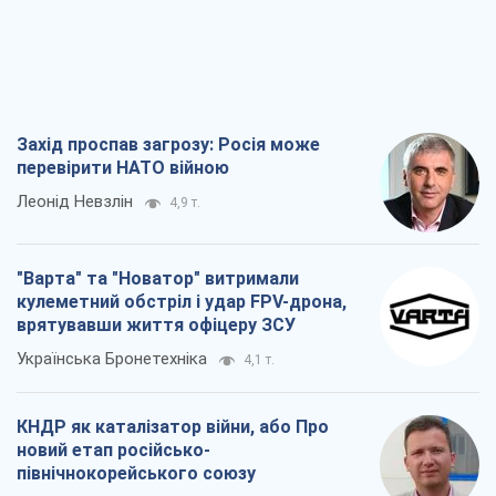
Захід проспав загрозу: Росія може
перевірити НАТО війною
Леонід Невзлін
4,9 т.
"Варта" та "Новатор" витримали
кулеметний обстріл і удар FPV-дрона,
врятувавши життя офіцеру ЗСУ
Українська Бронетехніка
4,1 т.
КНДР як каталізатор війни, або Про
новий етап російсько-
північнокорейського союзу