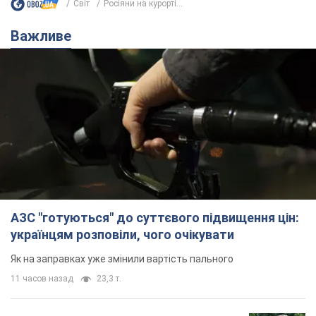
Світ
Росіяни на курорті...
Важливе
АЗС "готуються" до суттєвого підвищення цін:
українцям розповіли, чого очікувати
Як на заправках уже змінили вартість пального
11 часов назад
23,3 т.