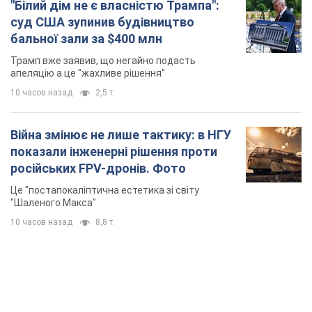
"Білий дім не є власністю Трампа":
суд США зупинив будівництво
бальної зали за $400 млн
Трамп вже заявив, що негайно подасть
апеляцію а це "жахливе рішення"
10 часов назад
2,5 т.
Війна змінює не лише тактику: в НГУ
показали інженерні рішення проти
російських FPV-дронів. Фото
Це "постапокаліптична естетика зі світу
"Шаленого Макса"
10 часов назад
8,8 т.