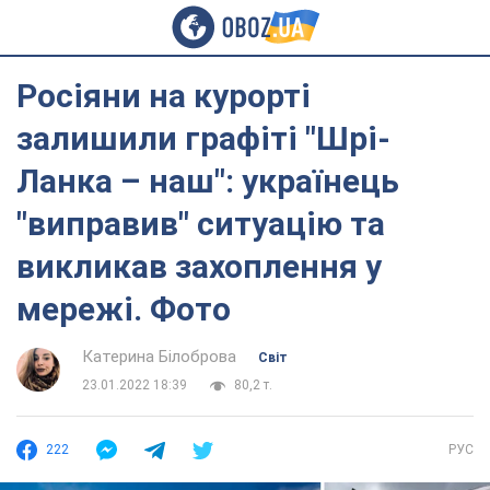
Росіяни на курорті
залишили графіті "Шрі-
Ланка – наш": українець
"виправив" ситуацію та
викликав захоплення у
мережі. Фото
Катерина Білоброва
Світ
23.01.2022 18:39
80,2 т.
222
РУС