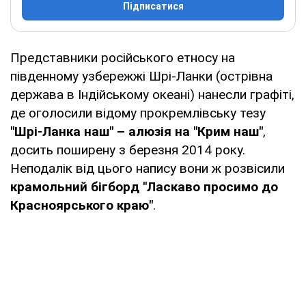
Підписатися
Представники російського етносу на
південному узбережжі Шрі-Ланки (острівна
держава в Індійському океані) нанесли графіті,
де оголосили відому прокремлівську тезу
"Шрі-Ланка наш" – алюзія на "Крим наш"
,
досить поширену з березня 2014 року.
Неподалік від цього напису вони ж розвісили
крамольний бігборд "Ласкаво просимо до
Красноярського краю"
.