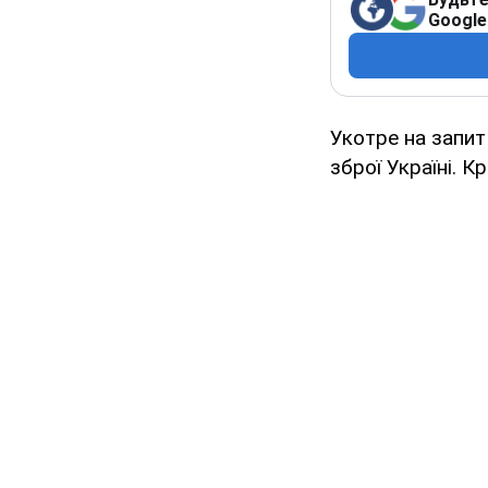
Google
Укотре на запи
зброї Україні. К