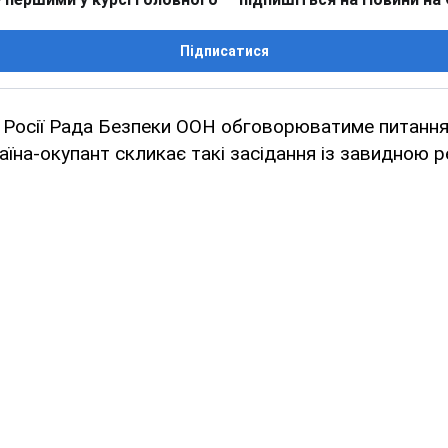
Підписатися
т Росії Рада Безпеки ООН обговорюватиме питанн
раїна-окупант скликає такі засідання із завидною 