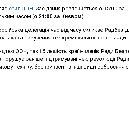
ляє
сайт ООН
. Засідання розпочнеться о 15:00 за
ським часом (
о 21:00 за Києвом
).
осійська делегація час від часу скликає Радбез д
Україні та озвучення тез кремлівської пропаганди.
ицтво ООН, так і більшість країн-членів Ради Безп
порушує раніше підтримувані нею резолюції Ради
кову техніку, боєприпаси та інші види озброєння з