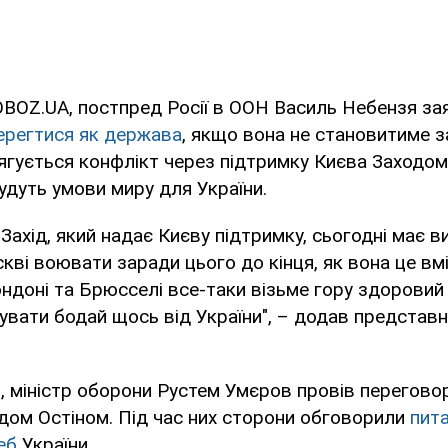
OBOZ.UA, постпред Росії в ООН Василь Небензя за
ерегтися як держава
, якщо вона не становитиме за
ягується конфлікт через підтримку Києва Заходом
удуть умови миру для України.
 Захід, який надає Києву підтримку, сьогодні має ви
ві воювати заради цього до кінця, як вона це вмі
ондоні та Брюсселі все-таки візьме гору здоровий 
вати бодай щось від України", – додав представ
, міністр оборони Рустем Умєров провів перегово
дом Остіном. Під час них сторони обговорили
пит
еб
України.