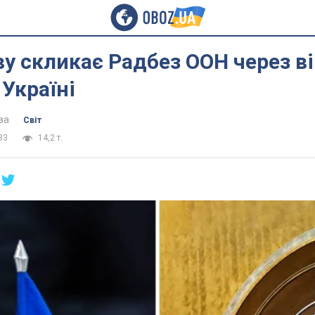
ву скликає Радбез ООН через в
Україні
ва
Світ
33
14,2 т.