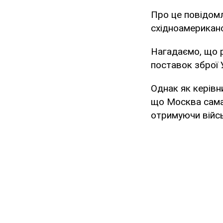
Про це повідом
східноамерикан
Нагадаємо, що р
поставок зброї 
Однак як керівн
що Москва сама 
отримуючи війсь