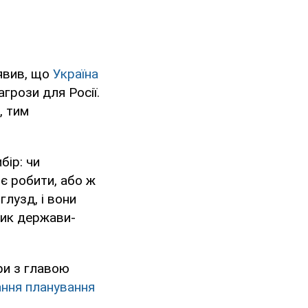
явив, що
Україна
грози для Росії.
, тим
бір: чи
є робити, або ж
глузд, і вони
ник держави-
ри з главою
ання планування