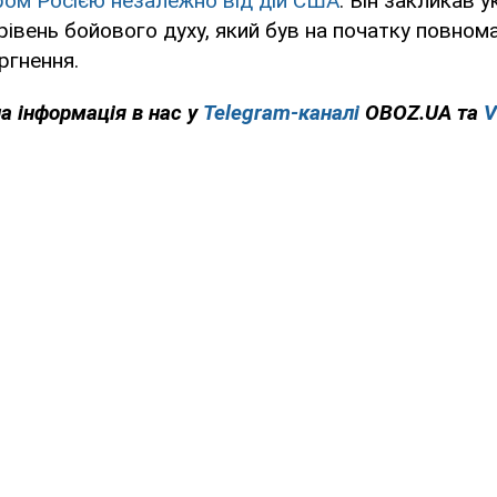
ром Росією незалежно від дій США
. Він закликав у
івень бойового духу, який був на початку повно
ргнення.
а інформація в нас у
Telegram-каналі
OBOZ.UA та
V