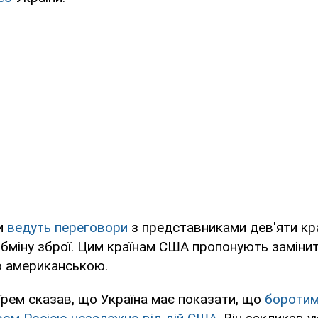
и
ведуть переговори
з представниками дев'яти кра
міну зброї. Цим країнам США пропонують замінит
 американською.
Грем сказав, що Україна має показати, що
боротим