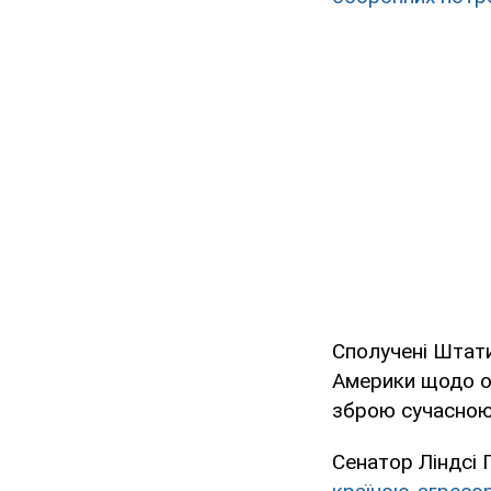
Сполучені Штат
Америки щодо об
зброю сучасною
Cенатор Ліндсі 