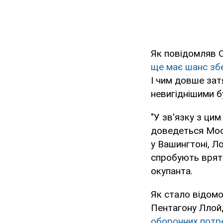
Як повідомляв 
ще має шанс зб
І чим довше зат
невигіднішими б
"У зв'язку з цим
доведеться Моск
у Вашингтоні, Л
спробують вряту
окупанта.
Як стало відомо
Пентагону Ллой
оборонних потр