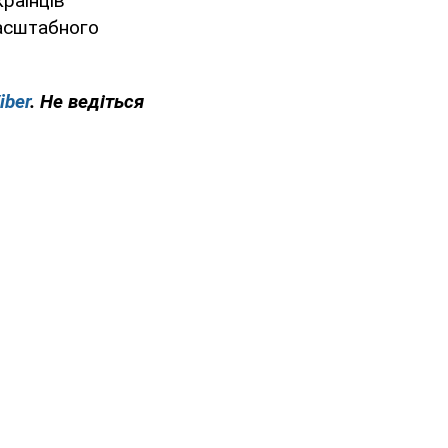
країнців
масштабного
iber
. Не ведіться