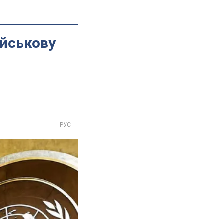
ійськову
РУС