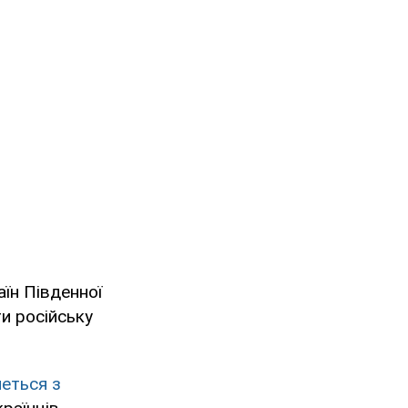
їн Південної
и російську
еться з