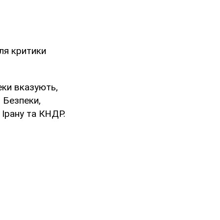
ля критики
еки вказують,
 Безпеки,
 Ірану та КНДР.