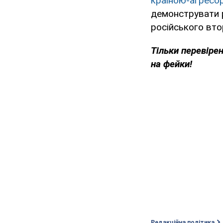
країною-агресо
демонструвати р
російського вто
Тільки
перевірен
на фейки!
Редакційна політика