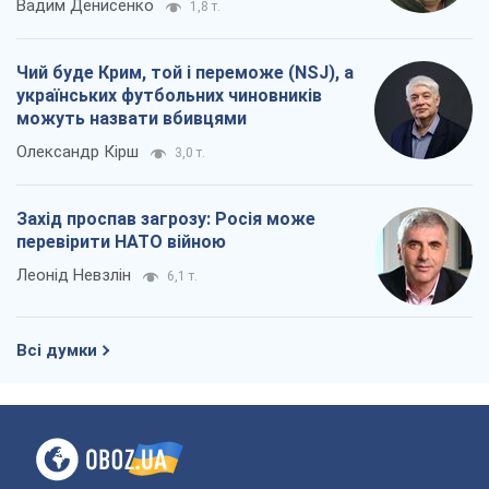
Вадим Денисенко
1,8 т.
Чий буде Крим, той і переможе (NSJ), а
українських футбольних чиновників
можуть назвати вбивцями
Олександр Кірш
3,0 т.
Захід проспав загрозу: Росія може
перевірити НАТО війною
Леонід Невзлін
6,1 т.
Всі думки