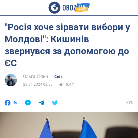
"Росія хоче зірвати вибори у
Молдові": Кишинів
звернувся за допомогою до
ЄС
Ольга Ліпич
Світ
23.04.2024 02:35
8,4 т.
46
РУС