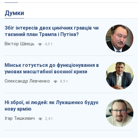
Думки
Збіг інтересів двох цинічних гравців чи
таємний план Трампа і Путіна?
Віктор Швець
4,5 т.
Мінськ готується до функціонування в
умовах масштабної воєнної кризи
Олександр Левченко
8,9 т.
Ні зброї, ні людей: як Лукашенко будує
нову армію
Ігар Тишкевич
2,4 т.