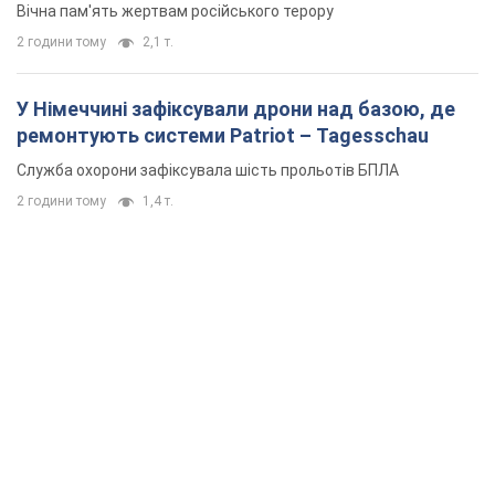
Вічна пам'ять жертвам російського терору
2 години тому
2,1 т.
У Німеччині зафіксували дрони над базою, де
ремонтують системи Patriot – Tagesschau
Служба охорони зафіксувала шість прольотів БПЛА
2 години тому
1,4 т.