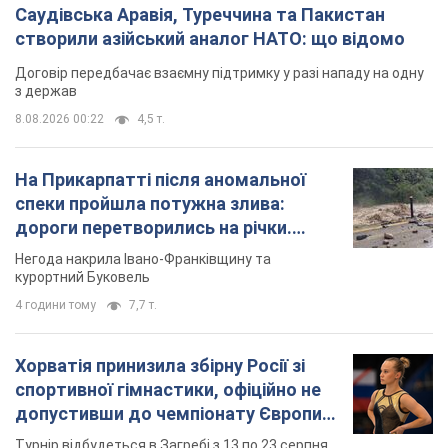
Саудівська Аравія, Туреччина та Пакистан
створили азійський аналог НАТО: що відомо
Договір передбачає взаємну підтримку у разі нападу на одну
з держав
8.08.2026 00:22
4,5 т.
На Прикарпатті після аномальної
спеки пройшла потужна злива:
дороги перетворились на річки.
Відео
Негода накрила Івано-Франківщину та
курортний Буковель
4 години тому
7,7 т.
Хорватія принизила збірну Росії зі
спортивної гімнастики, офіційно не
допустивши до чемпіонату Європи
основних спортсменів
Турнір відбудеться в Загребі з 13 по 23 серпня