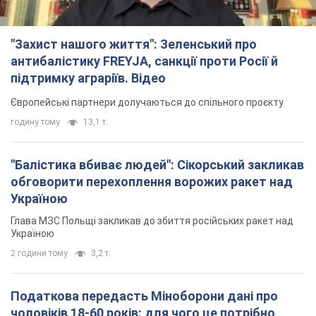
"Захист нашого життя": Зеленський про
антибалістику FREYJA, санкції проти Росії й
підтримку аграріїв. Відео
Європейські партнери долучаються до спільного проєкту
годину тому
13,1 т.
"Балістика вбиває людей": Сікорський закликав
обговорити перехоплення ворожих ракет над
Україною
Глава МЗС Польщі закликав до збиття російських ракет над
Україною
2 години тому
3,2 т.
Податкова передасть Міноборони дані про
чоловіків 18-60 років: для чого це потрібно