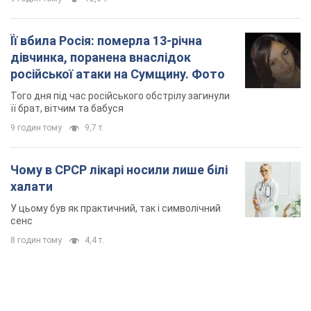
Її вбила Росія: померла 13-річна
дівчинка, поранена внаслідок
російської атаки на Сумщину. Фото
Того дня під час російського обстрілу загинули
її брат, вітчим та бабуся
9 годин тому
9,7 т.
Чому в СРСР лікарі носили лише білі
халати
У цьому був як практичний, так і символічний
сенс
8 годин тому
4,4 т.