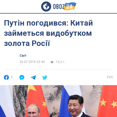
Путін погодився: Китай
займеться видобутком
золота Росії
Світ
26.07.2018 22:44
10,2 т.
1
РУС