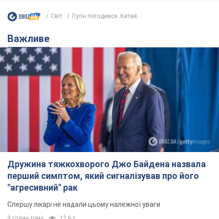
Світ
Путін погодився: Китай...
Важливе
Дружина тяжкохворого Джо Байдена назвала
перший симптом, який сигналізував про його
"агресивний" рак
Спершу лікарі не надали цьому належної уваги
9 годин тому
12,6 т.