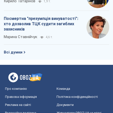
Кирило Татарінов
1,9 т.
Посмертна "презумпція винуватості":
хто дозволив ТЦК судити загиблих
захисників
Марина Ставнійчук
4,6 т.
Всі думки
Про компанію
Команда
Правова інформація
Політика конфіденційності
Реклама на сайті
Документи
Редакційна політика
Журналісти OBOZ.UA на місці