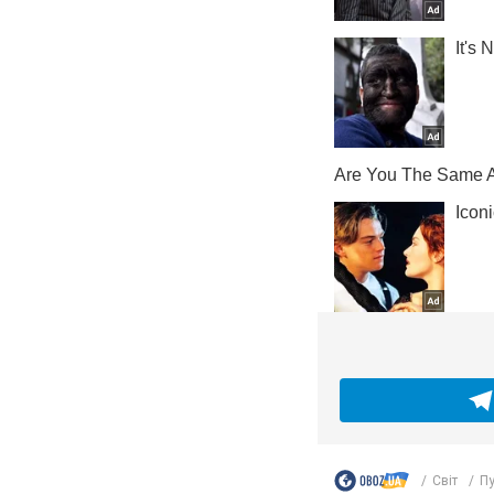
Світ
Пу