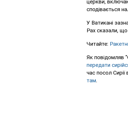
церкви, включаю
сподівається на
У Ватикані зазн
Pax сказали, що
Читайте:
Ракетн
Як повідомляв "
передати сирійс
час посол Сирії
там
.