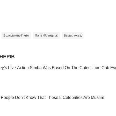
Володимир Путін
Папа Франциск
Башар Асад