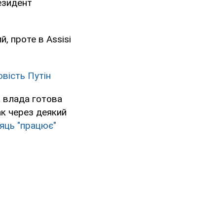
езидент
, проте в Assisi
овість Путін
а влада готова
ак через деякий
яць "працює"