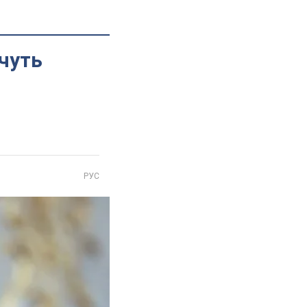
очуть
РУС