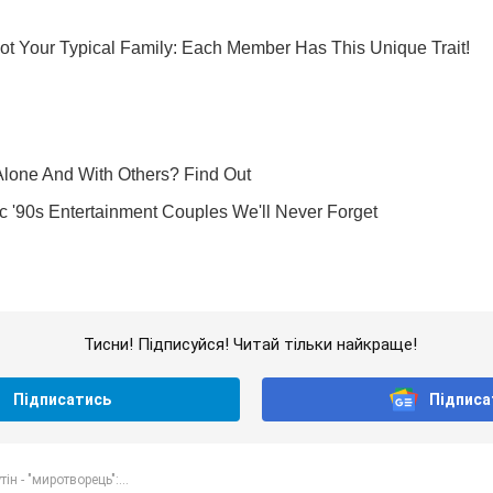
Тисни! Підписуйся! Читай тільки найкраще!
Підписатись
Підписа
тін - "миротворець":...