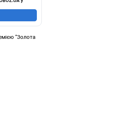
 OBOZ.UA у
ремією "Золота