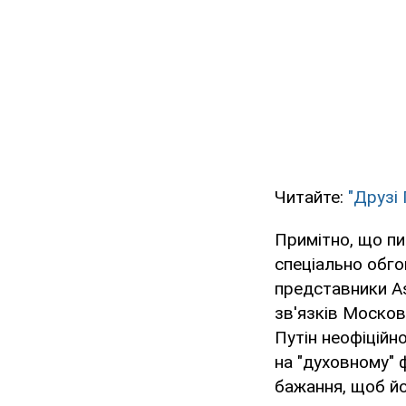
Читайте:
"Друзі 
Примітно, що пи
спеціально обго
представники Ass
зв'язків Москов
Путін неофіційн
на "духовному" ф
бажання, щоб йо