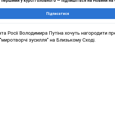
 першими у курсі головного — підпишіться на Новини на
Підписатися
ента Росії Володимира Путіна хочуть нагородити п
 "миротворчі зусилля" на Близькому Сході.