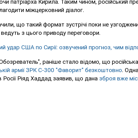
чи патріарха Кирила. Таким чином, російський пр
лагодити міжцерковний діалог.
ачили, що такий формат зустрічі поки не узгоджений
 ведуть з цього приводу переговори.
ий удар США по Сирії: озвучений прогноз, чим відп
Обозреватель", раніше стало відомо, що російськ
ькій армії ЗРК С-300 "Фаворит" безкоштовно
. Одн
 в Росії Ріяд Хаддад заявив, що дана
зброя вже міс