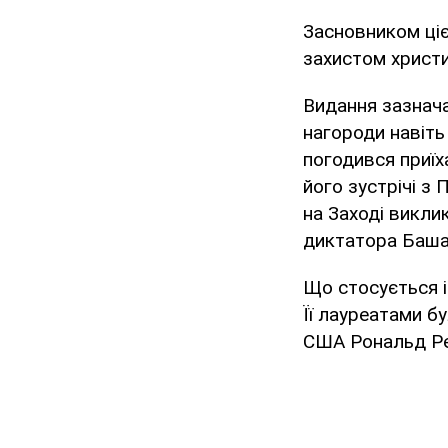
Засновником цієї
захистом христи
Видання зазнача
нагороди навіть
погодився приїха
його зустрічі з
на Заході викли
диктатора Баша
Що стосується іс
Її лауреатами 
США Рональд Рей