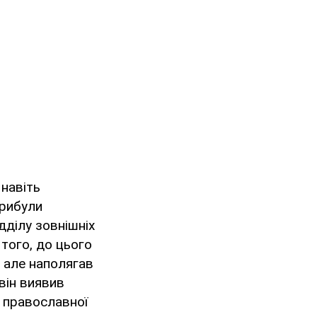
 навіть
прибули
ідділу зовнішніх
того, до цього
, але наполягав
 він виявив
 православної