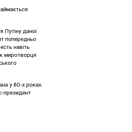
 займається
я Путіну даної
ент попередньо
ність навіть
як миротворця
ського
ана у 80-х роках.
с-президент