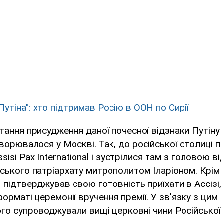
Путіна": хто підтримав Росію в ООН по Сирії
тання присудження даної почесної відзнаки Путіну
ворювалося у Москві. Так, до російської столиці 
isi Pax International і зустрілися там з головою в
ського патріархату митрополитом Іларіоном. Крім 
о підтверджував свою готовність приїхати в Ассізі
орматі церемонії вручення премії. У зв'язку з цим
го супроводжували вищі церковні чини Російської