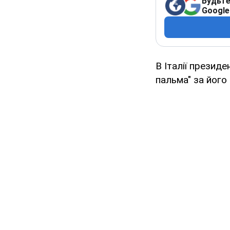
Будьте
Google
В Італії презид
пальма" за його