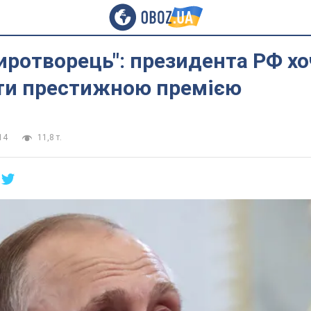
миротворець": президента РФ х
ти престижною премією
14
11,8 т.