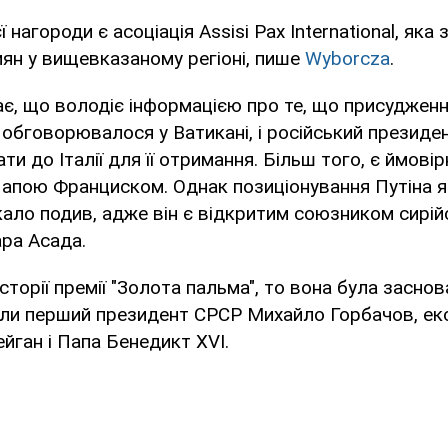
 нагороди є асоціація Assisi Pax International, яка
ян у вищевказаному регіоні, пише
Wyborcza
.
є, що володіє інформацією про те, що присудженн
 обговорювалося у Ватикані, і російський презид
ти до Італії для її отримання. Більш того, є ймовір
 Папою Франциском. Однак позиціонування Путіна 
кало подив, адже він є відкритим союзником сирій
ра Асада.
торії премії "Золота пальма", то вона була заснов
були перший президент СРСР Михайло Горбачов, ек
ган і Папа Бенедикт XVI.