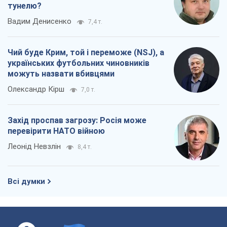
тунелю?
Вадим Денисенко
7,4 т.
Чий буде Крим, той і переможе (NSJ), а
українських футбольних чиновників
можуть назвати вбивцями
Олександр Кірш
7,0 т.
Захід проспав загрозу: Росія може
перевірити НАТО війною
Леонід Невзлін
8,4 т.
Всі думки