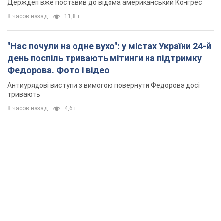
Держдеп вже поставив до відома американський Конгрес
8 часов назад
11,8 т.
"Нас почули на одне вухо": у містах України 24-й
день поспіль тривають мітинги на підтримку
Федорова. Фото і відео
Антиурядові виступи з вимогою повернути Федорова досі
тривають
8 часов назад
4,6 т.