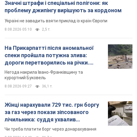
Значні штрафи і спеціальні полігони: як
проблему джипінгу вирішують за кордоном
Україні не завадить взяти приклад із країн Європи
8.08.2026 05:10
2,5 т.
На Прикарпатті після аномальної
спеки пройшла потужна злива:
дороги перетворились на річки.
Відео
Негода накрила Івано-Франківщину та
курортний Буковель
8.08.2026 09:27
36,1 т.
Жінці нарахували 729 тис. грн боргу
за газ через покази зіпсованого
лічильника: суддя ухвалив
неочікуване рішення
Чи треба платити борг через донарахування