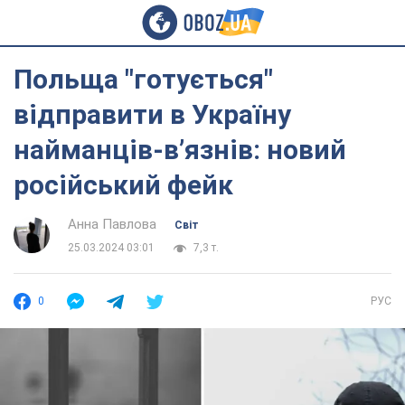
Польща "готується"
відправити в Україну
найманців-в’язнів: новий
російський фейк
Анна Павлова
Світ
25.03.2024 03:01
7,3 т.
0
РУС