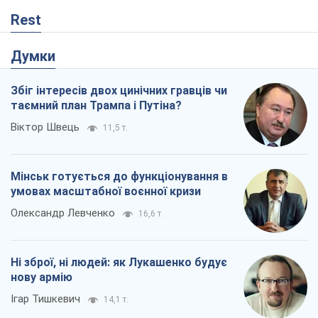
Rest
Думки
Збіг інтересів двох цинічних гравців чи
таємний план Трампа і Путіна?
Віктор Швець
11,5 т.
Мінськ готується до функціонування в
умовах масштабної воєнної кризи
Олександр Левченко
16,6 т.
Ні зброї, ні людей: як Лукашенко будує
нову армію
Ігар Тишкевич
14,1 т.