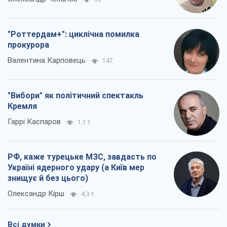
"Роттердам+": циклічна помилка
прокурора
Валентина Карповець
147
"Вибори" як політичний спектакль
Кремля
Гаррі Каспаров
1,1 т.
РФ, каже турецьке МЗС, завдасть по
Україні ядерного удару (а Київ мер
знищує й без цього)
Олександр Кірш
4,3 т.
Всі думки