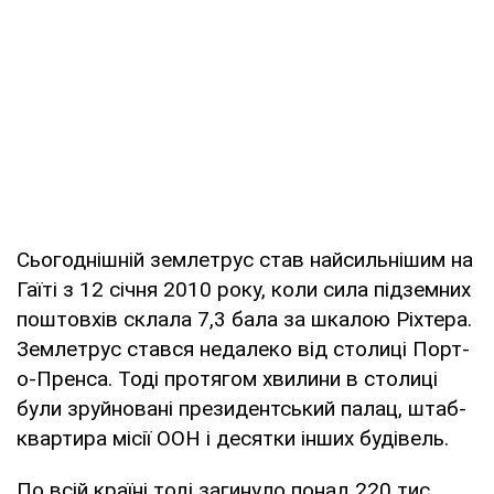
Сьогоднішній землетрус став найсильнішим на
Гаїті з 12 січня 2010 року, коли сила підземних
поштовхів склала 7,3 бала за шкалою Ріхтера.
Землетрус стався недалеко від столиці Порт-
о-Пренса. Тоді протягом хвилини в столиці
були зруйновані президентський палац, штаб-
квартира місії ООН і десятки інших будівель.
По всій країні тоді загинуло понад 220 тис.