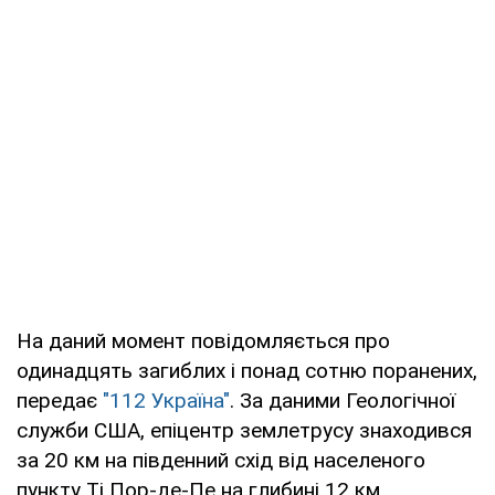
На даний момент повідомляється про
одинадцять загиблих і понад сотню поранених,
передає
"112 Україна"
. За даними Геологічної
служби США, епіцентр землетрусу знаходився
за 20 км на південний схід від населеного
пункту Ті Пор-де-Пе на глибині 12 км.