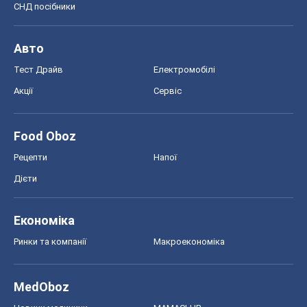
СНД посібники
Авто
Тест Драйв
Електромобілі
Акції
Сервіс
Food Oboz
Рецепти
Напої
Дієти
Економіка
Ринки та компанії
Макроекономіка
MedOboz