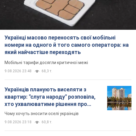
Українці масово переносять свої мобільні
номери на одного й того самого оператора: на
який найчастіше переходять
Мобільні тарифи досягли критичної межі
9.08.2026 23:48
68,3 т.
Українців планують виселяти з
квартир: "слуга народу" розповіла,
хто ухвалюватиме рішення про
знесення будинків
Чому хочуть зносити оселі українців
9.08.2026 23:18
60,8 т.