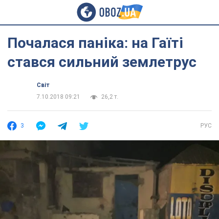
Почалася паніка: на Гаїті
стався сильний землетрус
Світ
7.10.2018 09:21
26,2 т.
3
РУС