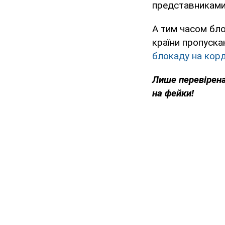
представниками
А тим часом бло
країни пропуска
блокаду на корд
Лише перевірена
на фейки!