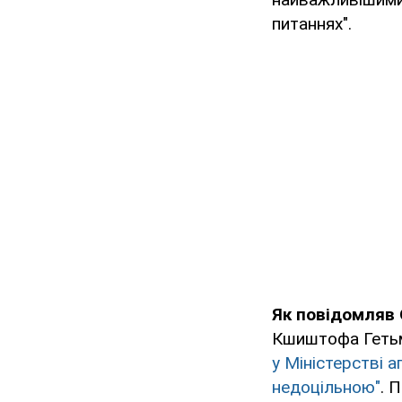
питаннях".
Як повідомляв
Кшиштофа Гетьма
у Міністерстві 
недоцільною"
. 