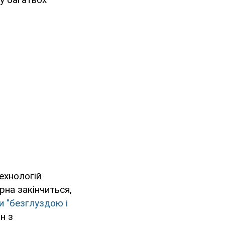
технологій
рна закінчиться,
и "безглуздою і
н з