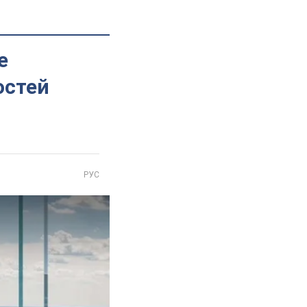
е
остей
РУС