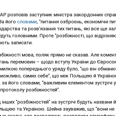
 РАР розповів заступник міністра закордонних спр
За його
словами
, "питання озброєнь, економічні п
одарства та розв'язання тих питань, які все ще з
удуть головними. Проте "розбіжності, що відрізня
ають записати.
збіжності мова, поляк прямо не сказав. Але комен
итань перемовин – щодо вступу України до Єврос
омилкою попереднього уряду було, "що він обман
 і можливо, самих себе", що між Польщею й Україн
, за його словами, "важливим елементом зустрічі 
 протоколу розбіжностей".
інших "розбіжностей" на зустрічі будуть названи й 
льщею та Україною. Шейна зауважив, що "вони не 
 сьогодні, але дозволяють розрядити атмосферу 