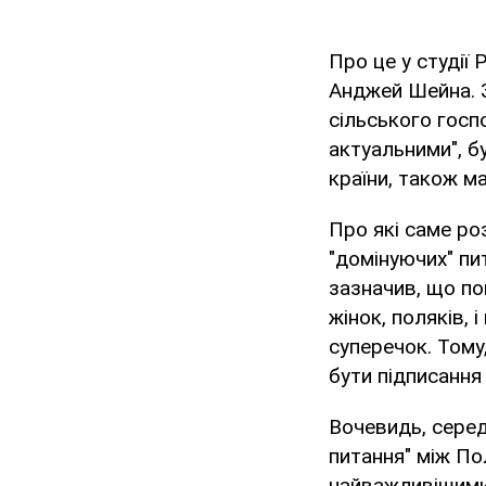
Про це у студії
Анджей Шейна. 
сільського госп
актуальними", б
країни, також м
Про які саме ро
"домінуючих" п
зазначив, що п
жінок, поляків,
суперечок. Тому
бути підписання
Вочевидь, серед 
питання" між По
найважливішими