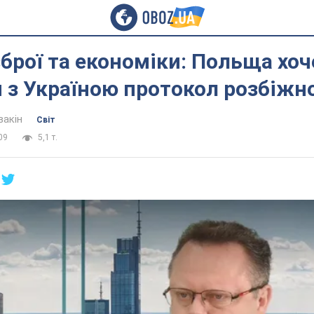
брої та економіки: Польща хоч
 з Україною протокол розбіжн
вакін
Світ
09
5,1 т.