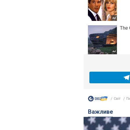
Світ
Пи
Важливе