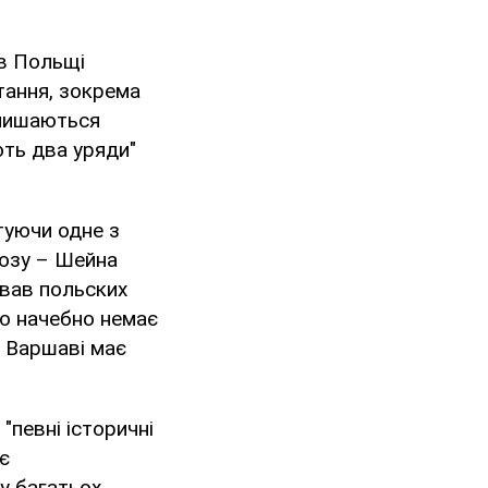
ав Польщі
итання, зокрема
алишаються
ють два уряди"
туючи одне з
оюзу – Шейна
ював польских
ою начебно немає
у Варшаві має
"певні історичні
є
у багатьох