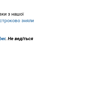
вки з нашої
строково зняли
ber
. Не ведіться