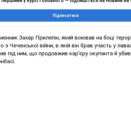
 першими у курсі головного — підпишіться на Новини на
Підписатися
менник Захар Прилепін, який воював на боці терор
 з Чеченської війни, в якій він брав участь у лава
ив під ним, що продовжив кар'єру окупанта й убивц
нбасі.