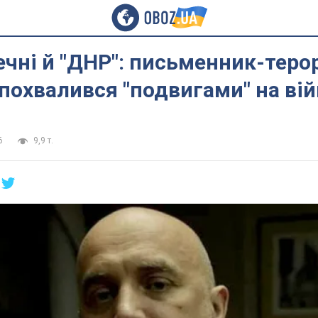
чні й "ДНР": письменник-теро
похвалився "подвигами" на вій
6
9,9 т.