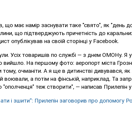
в, що має намір заснувати таке "свято", як "день 
тлини, що підтверджують причетність до каральних
ист опублікував на своїй сторінці у Facebook.
ули. Усіх товаришів по службі — з днем ​​ОМОНу. Я у
 вийшло. На першому фото: аеропорт міста Грозн
и тому, очманіти. А я ще в дитинстві дивувався, я
й воювали, а потім на фінській, наприклад. Та зап
 "ополченця" теж створити", — написав Прилепін у
вати і зшити'': Прилепін заговорив про допомогу Рос