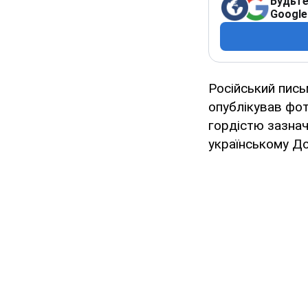
Будьте
Google
Російський пись
опублікував фото
гордістю зазнач
українському До