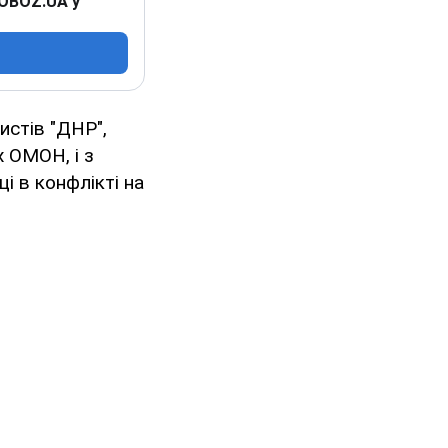
 OBOZ.UA у
истів "ДНР",
х ОМОН, і з
і в конфлікті на