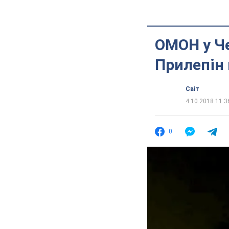
ОМОН у Че
Прилепін 
Світ
4.10.2018 11:3
0