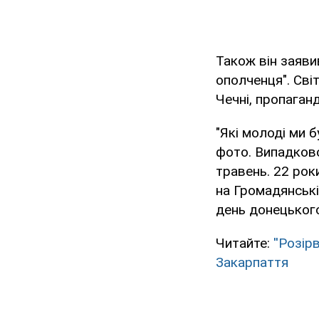
Також він заяви
ополченця". Сві
Чечні, пропаганд
"Які молоді ми б
фото. Випадково
травень. 22 рок
на Громадянські
день донецького
Читайте:
''Розір
Закарпаття