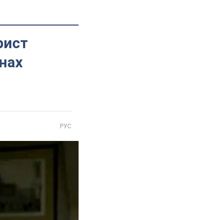
рист
нах
РУС