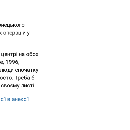
донецького
 операцій у
 центрі на обох
е, 1996,
к люди спочатку
росто. Треба б
 своєму листі.
ії в анексії