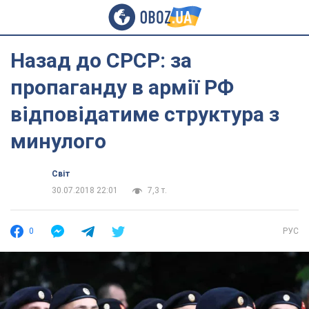
Назад до СРСР: за
пропаганду в армії РФ
відповідатиме структура з
минулого
Світ
30.07.2018 22:01
7,3 т.
0
РУС