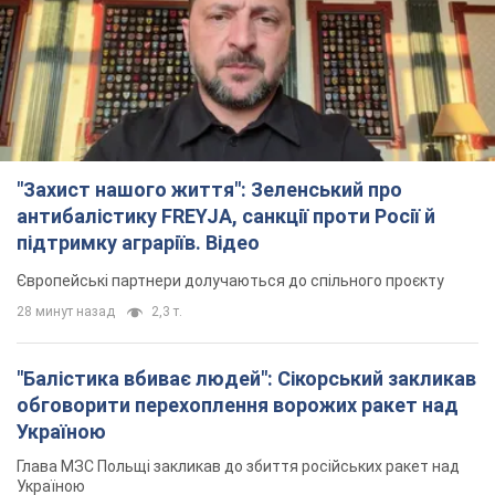
"Захист нашого життя": Зеленський про
антибалістику FREYJA, санкції проти Росії й
підтримку аграріїв. Відео
Європейські партнери долучаються до спільного проєкту
28 минут назад
2,3 т.
"Балістика вбиває людей": Сікорський закликав
обговорити перехоплення ворожих ракет над
Україною
Глава МЗС Польщі закликав до збиття російських ракет над
Україною