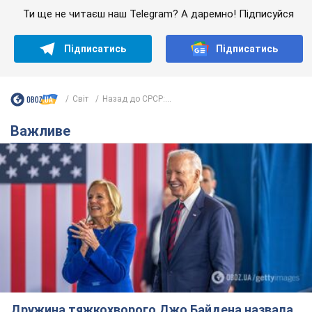
Ти ще не читаєш наш Telegram? А даремно! Підписуйся
Підписатись
Підписатись
Світ
Назад до СРСР:...
Важливе
Дружина тяжкохворого Джо Байдена назвала