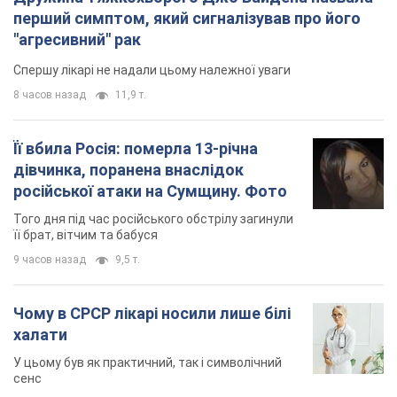
перший симптом, який сигналізував про його
"агресивний" рак
Спершу лікарі не надали цьому належної уваги
8 часов назад
11,9 т.
Її вбила Росія: померла 13-річна
дівчинка, поранена внаслідок
російської атаки на Сумщину. Фото
Того дня під час російського обстрілу загинули
її брат, вітчим та бабуся
9 часов назад
9,5 т.
Чому в СРСР лікарі носили лише білі
халати
У цьому був як практичний, так і символічний
сенс