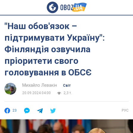
"Наш обов'язок –
підтримувати Україну":
Фінляндія озвучила
пріоритети свого
головування в ОБСЄ
Михайло Левакін
Світ
20.09.2024 04:00
2,3 т.
23
РУС