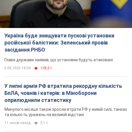
Україна буде знищувати пускові установки
російської балістики: Зеленський провів
засідання РНБО
Глава держави заявив, що установки будуть атаковані
5.08.2026 18:04
138,5 т.
У липні армія РФ втратила рекордну кількість
БпЛА, човнів і катерів: в Міноборони
оприлюднили статистику
Минулого місяця також зросли втрати РФ у живій силі, танках
та кількість уражень на великій відстані
11 часов назад
5,1 т.