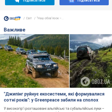
Підписатись
Підписатись
Світ
"Наш обов'язок –...
Важливе
"Джипінг руйнує екосистеми, які формувалися
сотні років": у Greenpeace забили на сполох
У високогір'ї розташовані альпійські та субальпійські луки –