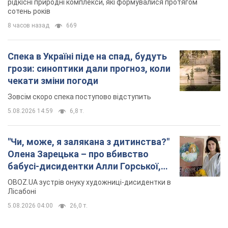
рідкісні природні комплекси, які формувалися протягом
сотень років
8 часов назад
669
Спека в Україні піде на спад, будуть
грози: синоптики дали прогноз, коли
чекати зміни погоди
Зовсім скоро спека поступово відступить
5.08.2026 14:59
6,8 т.
"Чи, може, я залякана з дитинства?"
Олена Зарецька – про вбивство
бабусі-дисидентки Алли Горської,
критику Дмитра Стуса та втечу в
OBOZ.UA зустрів онуку художниці-дисидентки в
Португалію з 5 дітьми
Лісабоні
5.08.2026 04:00
26,0 т.