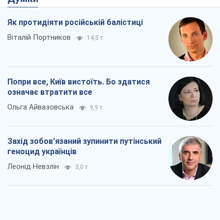
Як протидіяти російській балістиці
Віталій Портников
14,5 т.
Попри все, Київ вистоїть. Бо здатися
означає втратити все
Ольга Айвазовська
9,9 т.
Захід зобов'язаний зупинити путінський
геноцид українців
Леонід Невзлін
3,0 т.