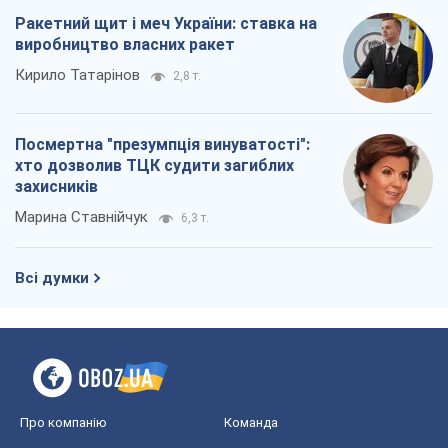
Ракетний щит і меч України: ставка на
виробництво власних ракет
Кирило Татарінов
2,8 т.
Посмертна "презумпція винуватості":
хто дозволив ТЦК судити загиблих
захисників
Марина Ставнійчук
6,3 т.
Всі думки
Про компанію
Команда