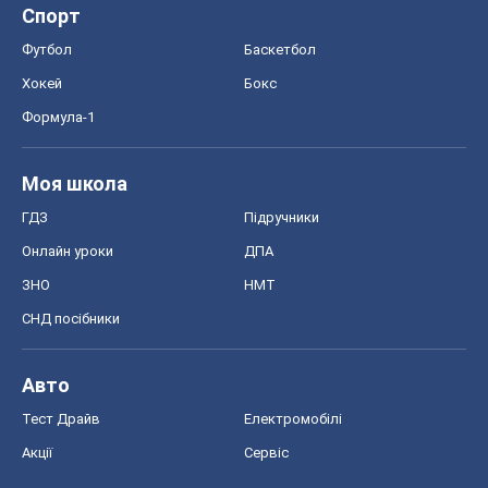
Спорт
Футбол
Баскетбол
Хокей
Бокс
Формула-1
Моя школа
ГДЗ
Підручники
Онлайн уроки
ДПА
ЗНО
НМТ
СНД посібники
Авто
Тест Драйв
Електромобілі
Акції
Сервіс