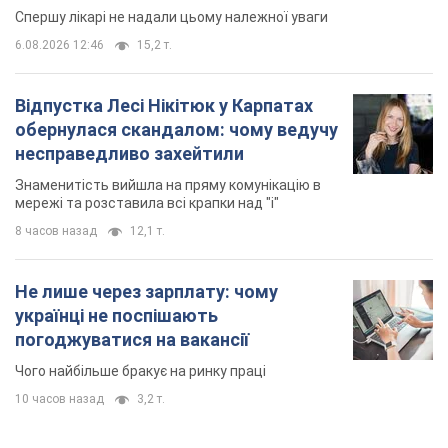
Спершу лікарі не надали цьому належної уваги
6.08.2026 12:46
15,2 т.
Відпустка Лесі Нікітюк у Карпатах
обернулася скандалом: чому ведучу
несправедливо захейтили
Знаменитість вийшла на пряму комунікацію в
мережі та розставила всі крапки над "і"
8 часов назад
12,1 т.
Не лише через зарплату: чому
українці не поспішають
погоджуватися на вакансії
Чого найбільше бракує на ринку праці
10 часов назад
3,2 т.