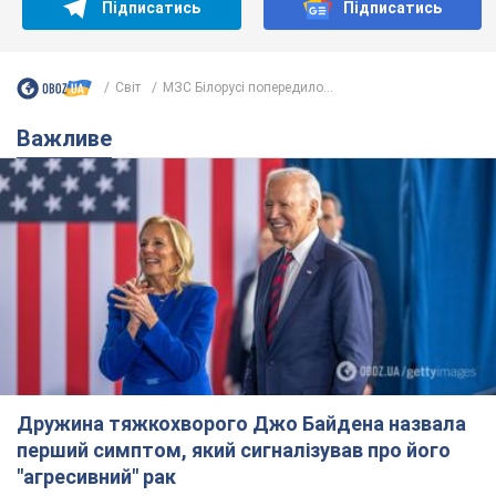
Підписатись
Підписатись
Світ
МЗС Білорусі попередило...
Важливе
Дружина тяжкохворого Джо Байдена назвала
перший симптом, який сигналізував про його
"агресивний" рак