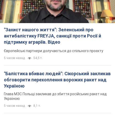
"Захист нашого життя": Зеленський про
антибалістику FREYJA, санкції проти Росії й
підтримку аграріїв. Відео
Європейські партнери долучаються до спільного проєкту
5 часов назад
54,5 т.
"Балістика вбиває людей": Сікорський закликав
обговорити перехоплення ворожих ракет над
Україною
Глава МЗС Польщі закликав до збиття російських ракет над
Україною
5 часов назад
8,1 т.