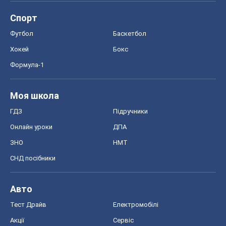
Спорт
Футбол
Баскетбол
Хокей
Бокс
Формула-1
Моя школа
ГДЗ
Підручники
Онлайн уроки
ДПА
ЗНО
НМТ
СНД посібники
Авто
Тест Драйв
Електромобілі
Акції
Сервіс