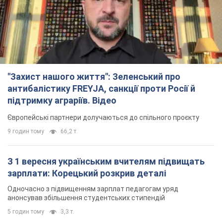
"Захист нашого життя": Зеленський про
антибалістику FREYJA, санкції проти Росії й
підтримку аграріїв. Відео
Європейські партнери долучаються до спільного проєкту
9 годин тому
66,2 т.
З 1 вересня українським вчителям підвищать
зарплати: Корецький розкрив деталі
Одночасно з підвищенням зарплат педагогам уряд
анонсував збільшення студентських стипендій
5 годин тому
3,3 т.