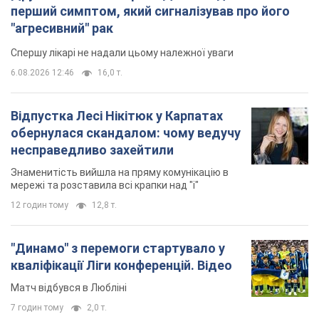
перший симптом, який сигналізував про його
"агресивний" рак
Спершу лікарі не надали цьому належної уваги
6.08.2026 12:46
16,0 т.
Відпустка Лесі Нікітюк у Карпатах
обернулася скандалом: чому ведучу
несправедливо захейтили
Знаменитість вийшла на пряму комунікацію в
мережі та розставила всі крапки над "і"
12 годин тому
12,8 т.
"Динамо" з перемоги стартувало у
кваліфікації Ліги конференцій. Відео
Матч відбувся в Любліні
7 годин тому
2,0 т.