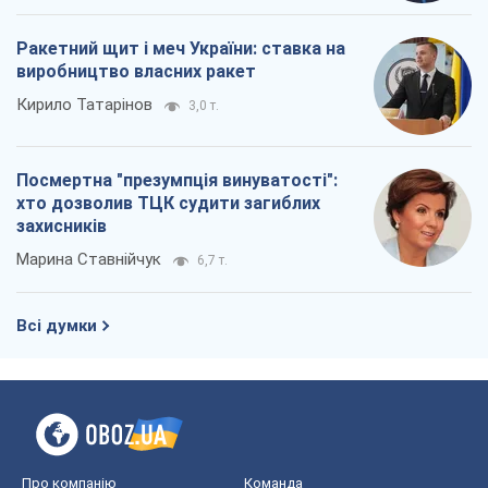
Ракетний щит і меч України: ставка на
виробництво власних ракет
Кирило Татарінов
3,0 т.
Посмертна "презумпція винуватості":
хто дозволив ТЦК судити загиблих
захисників
Марина Ставнійчук
6,7 т.
Всі думки
Про компанію
Команда