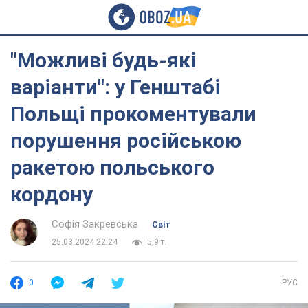
"Можливі будь-які
варіанти": у Генштабі
Польщі прокоментували
порушення російською
ракетою польського
кордону
Софія Закревська
Світ
25.03.2024 22:24
5,9 т.
0
РУС