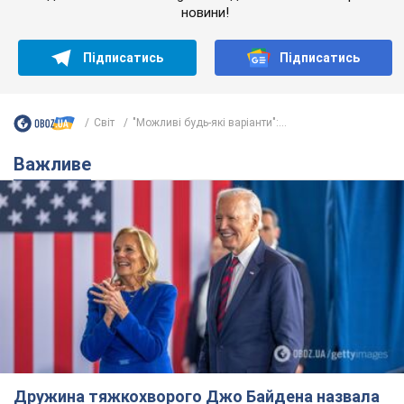
новини!
Підписатись
Підписатись
Світ
"Можливі будь-які варіанти":...
Важливе
Дружина тяжкохворого Джо Байдена назвала