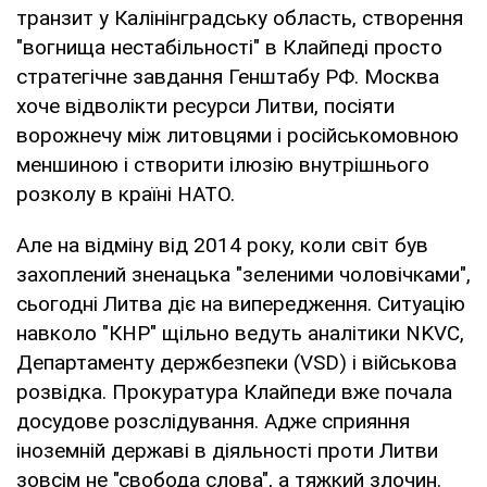
транзит у Калінінградську область, створення
"вогнища нестабільності" в Клайпеді просто
стратегічне завдання Генштабу РФ. Москва
хоче відволікти ресурси Литви, посіяти
ворожнечу між литовцями і російськомовною
меншиною і створити ілюзію внутрішнього
розколу в країні НАТО.
Але на відміну від 2014 року, коли світ був
захоплений зненацька "зеленими чоловічками",
сьогодні Литва діє на випередження. Ситуацію
навколо "КНР" щільно ведуть аналітики NKVC,
Департаменту держбезпеки (VSD) і військова
розвідка. Прокуратура Клайпеди вже почала
досудове розслідування. Адже сприяння
іноземній державі в діяльності проти Литви
зовсім не "свобода слова", а тяжкий злочин.