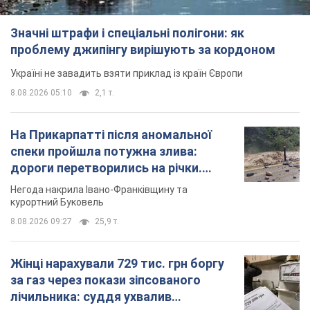
спеки пройшла потужна злива:
дороги перетворились на річки.
Відео
Негода накрила Івано-Франківщину та
курортний Буковель
8.08.2026 09:27
25,9 т.
Жінці нарахували 729 тис. грн боргу
за газ через покази зіпсованого
лічильника: суддя ухвалив
неочікуване рішення
Чи треба платити борг через донарахування
7 годин тому
31,0 т.