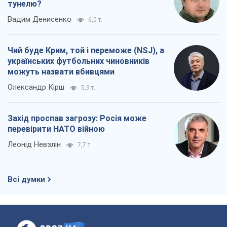
Захід проспав загрозу: Росія може
перевірити НАТО війною
Леонід Невзлін
7,7 т.
Всі думки
Про компанію
Команда
Правова інформація
Політика конфіденційності
Реклама на сайті
Документи
Редакційна політика
Журналісти OBOZ.UA на місці
подій