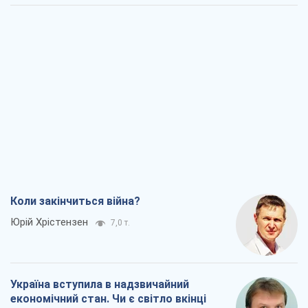
Коли закінчиться війна?
Юрій Хрістензен
7,0 т.
Україна вступила в надзвичайний
економічний стан. Чи є світло вкінці
тунелю?
Вадим Денисенко
6,0 т.
Чий буде Крим, той і переможе (NSJ), а
українських футбольних чиновників
можуть назвати вбивцями
Олександр Кірш
5,9 т.