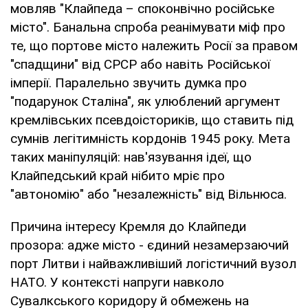
мовляв "Клайпеда – споконвічно російське
місто". Банальна спроба реанімувати міф про
те, що портове місто належить Росії за правом
"спадщини" від СРСР або навіть Російської
імперії. Паралельно звучить думка про
"подарунок Сталіна", як улюблений аргумент
кремлівських псевдоісториків, що ставить під
сумнів легітимність кордонів 1945 року. Мета
таких маніпуляцій: нав'язування ідеї, що
Клайпедський край нібито мріє про
"автономію" або "незалежність" від Вільнюса.
Причина інтересу Кремля до Клайпеди
прозора: адже місто - єдиний незамерзаючий
порт Литви і найважливіший логістичний вузол
НАТО. У контексті напруги навколо
Сувалкського коридору й обмежень на