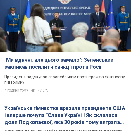
"Ми вдячні, але цього замало": Зеленський
закликав посилити санкції проти Росії
Президент подякував європейським партнерам за фінансову
підтримку
4 години тому
47,5 т.
Українська гімнастка вразила президента США
і вперше почула "Слава Україні"! Як склалася
доля Подкопаєвої, яка 30 років тому виграла
"золото" Олімпіади
У фанатів донеччанки зберігся великий шматок килимового
покриття з надписом "Атланта-1996"
3 години тому
12,4 т.
Дбала про учнів та підтримувала педагогів:
внаслідок удару РФ по Київщині загинула
директорка київського ліцею, її чоловік та онук
Вічна пам'ять жертвам російського терору