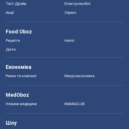
Економіка
Ринки та компанії
Макроекономіка
MedOboz
Новини медицини
MAMACLUB
Шоу
Афіша
Плітки
Краса
Мода
Жіночий журнал