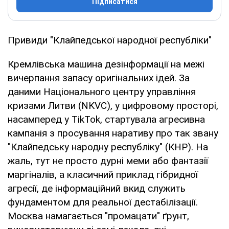
Підписатися
Привиди "Клайпедської народної республіки"
Кремлівська машина дезінформації на межі
вичерпання запасу оригінальних ідей. За
даними Національного центру управління
кризами Литви (NKVC), у цифровому просторі,
насамперед у TikTok, стартувала агресивна
кампанія з просування наративу про так звану
"Клайпедську народну республіку" (КНР). На
жаль, тут не просто дурні меми або фантазії
маргіналів, а класичний приклад гібридної
агресії, де інформаційний вкид служить
фундаментом для реальної дестабілізації.
Москва намагається "промацати" ґрунт,