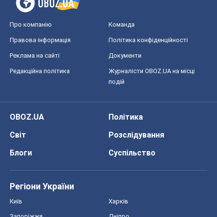
OBOZ.UA
Політика
Світ
Розслідування
Блоги
Суспільство
Регіони України
Київ
Харків
Запоріжжя
Дніпро
Черкаси
Спорт
Футбол
Баскетбол
Хокей
Бокс
Формула-1