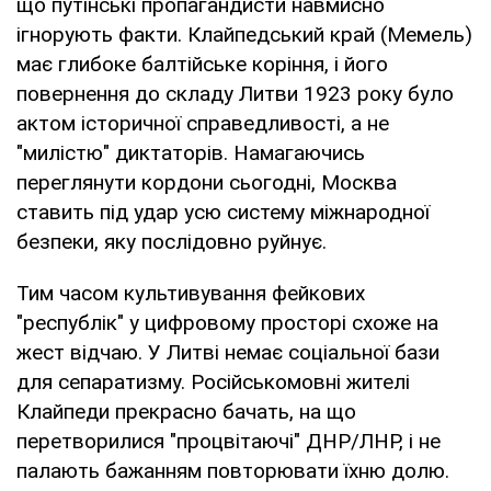
що путінські пропагандисти навмисно
ігнорують факти. Клайпедський край (Мемель)
має глибоке балтійське коріння, і його
повернення до складу Литви 1923 року було
актом історичної справедливості, а не
"милістю" диктаторів. Намагаючись
переглянути кордони сьогодні, Москва
ставить під удар усю систему міжнародної
безпеки, яку послідовно руйнує.
Тим часом культивування фейкових
"республік" у цифровому просторі схоже на
жест відчаю. У Литві немає соціальної бази
для сепаратизму. Російськомовні жителі
Клайпеди прекрасно бачать, на що
перетворилися "процвітаючі" ДНР/ЛНР, і не
палають бажанням повторювати їхню долю.