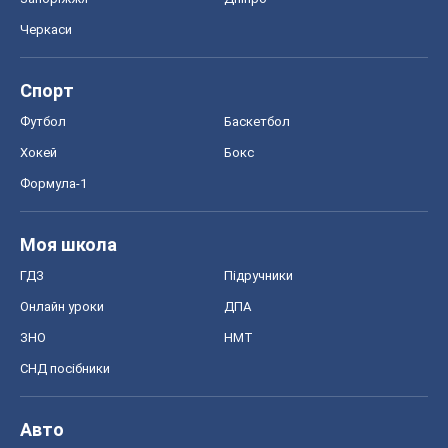
Моя школа
ГДЗ
Підручники
Онлайн уроки
ДПА
ЗНО
НМТ
СНД посібники
Авто
Тест Драйв
Електромобілі
Акції
Сервіс
Food Oboz
Рецепти
Напої
Дієти