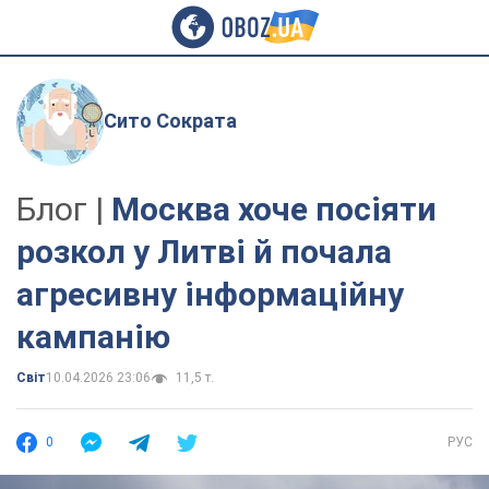
Сито Сократа
Блог |
Москва хоче посіяти
розкол у Литві й почала
агресивну інформаційну
кампанію
Світ
10.04.2026 23:06
11,5 т.
0
РУС