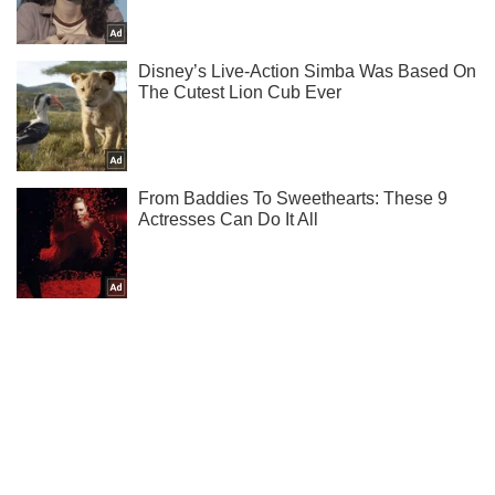
Підпишись на Telegram-канал і подивись, що відбудеться
далі!
Підписатись
Підписатись
Світ
Москва хоче посіяти...