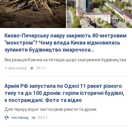
Києво-Печерську лавру закриють 80-метровим
"монстром"? Чому влада Києва відмовилась
зупиняти будівництво хмарочоса
"московського вірянина"
Яка реакція Кличка на петицію щодо скасування будівництва
3 часа назад
36,1 т.
Армія РФ запустила по Одесі 11 ракет різного
типу та до 100 дронів: горіли історичні будівлі,
є постраждалі. Фото та відео
Для терору ворог застосував ракети та дрони
час назад
54,7 т.