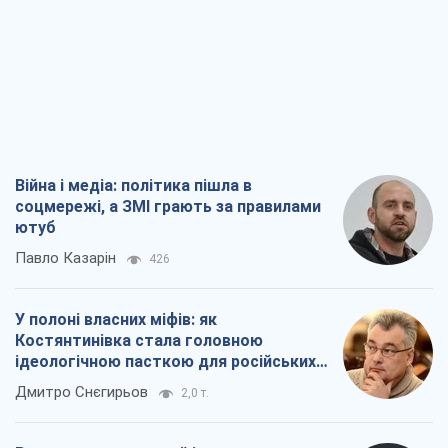
Війна і медіа: політика пішла в
соцмережі, а ЗМІ грають за правилами
ютуб
Павло Казарін
426
У полоні власних міфів: як
Костянтинівка стала головною
ідеологічною пасткою для російських
окупантів
Дмитро Снєгирьов
2,0 т.