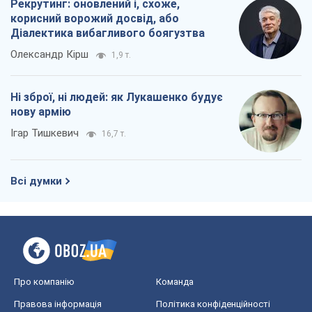
Рекрутинг: оновлений і, схоже,
корисний ворожий досвід, або
Діалектика вибагливого боягузтва
Олександр Кірш
1,9 т.
Ні зброї, ні людей: як Лукашенко будує
нову армію
Ігар Тишкевич
16,7 т.
Всі думки
Про компанію
Команда
Правова інформація
Політика конфіденційності