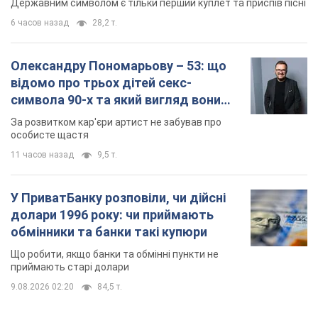
Державним символом є тільки перший куплет та приспів пісні
6 часов назад
28,2 т.
Олександру Пономарьову – 53: що
відомо про трьох дітей секс-
символа 90-х та який вигляд вони
мають
За розвитком кар'єри артист не забував про
особисте щастя
11 часов назад
9,5 т.
У ПриватБанку розповіли, чи дійсні
долари 1996 року: чи приймають
обмінники та банки такі купюри
Що робити, якщо банки та обмінні пункти не
приймають старі долари
9.08.2026 02:20
84,5 т.