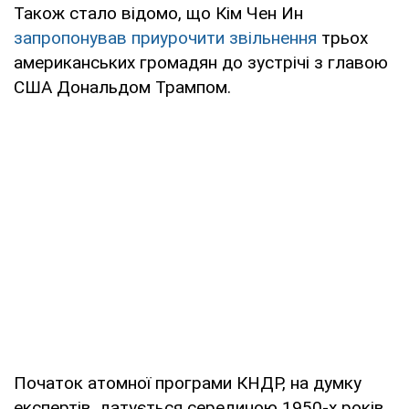
Також стало відомо, що Кім Чен Ин
запропонував приурочити звільнення
трьох
американських громадян до зустрічі з главою
США Дональдом Трампом.
Початок атомної програми КНДР, на думку
експертів, датується серединою 1950-х років,