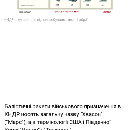
Балістичні ракети військового призначення в
КНДР носять загальну назву "Хвасон"
("Марс"), а в термінології США і Південної
Кореї "Нодон" і "Тепходон".