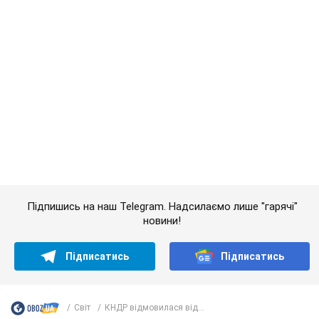
Якою була оригінальна версія гімну України та
чому її боялася Російська імперія: про це не
розповідають у школі
Державним символом є тільки перший куплет та приспів пісні
6 годин тому
29,0 т.
Олександру Пономарьову – 53: що
відомо про трьох дітей секс-