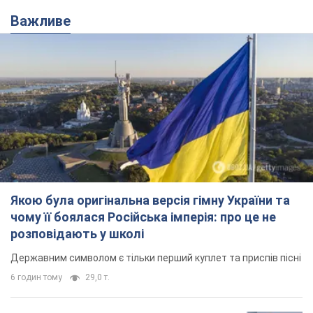
символа 90-х та який вигляд вони
мають
За розвитком кар'єри артист не забував про
особисте щастя
12 годин тому
9,6 т.
У ПриватБанку розповіли, чи дійсні
долари 1996 року: чи приймають
обмінники та банки такі купюри
Що робити, якщо банки та обмінні пункти не
приймають старі долари
9.08.2026 02:20
85,0 т.