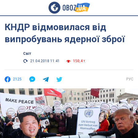
КНДР відмовилася від
випробувань ядерної зброї
Світ
21.04.2018 11:41
150,4 т.
2125
РУС