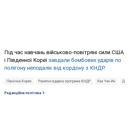
Під час навчань військово-повітряні сили США
і Південної Кореї
завдали бомбових ударів по
полігону неподалік від кордону з КНДР.
Північна Корея
Ракетно-ядерна програма КНДР
Кім Чен Ин
Дон
Редакційна політика