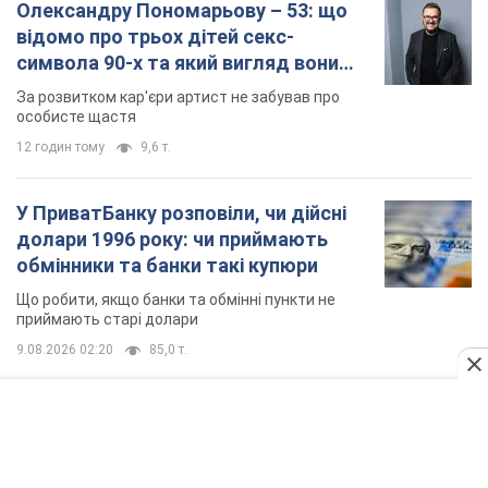
TOP NEWS
Києво-Печерську лавру закриють 80-метровим