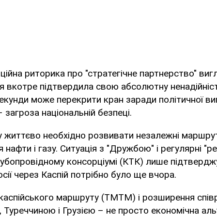
іційна риторика про "стратегічне партнерство" виг
я вкотре підтвердила свою абсолютну ненадійніст
секунди може перекрити кран заради політичної виг
– загроза національній безпеці.
у життєво необхідно розвивати незалежні маршру
нафти і газу. Ситуація з "Дружбою" і регулярні "р
убопровідному консорціумі (КТК) лише підтвердж
осії через Каспій потрібно було ще вчора.
каспійського маршруту (ТМТМ) і розширення спів
Туреччиною і Грузією – не просто економічна аль