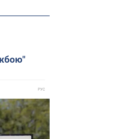
ужбою"
РУС