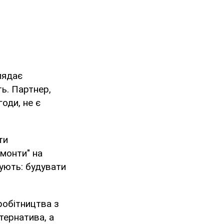
лядає
ь. Партнер,
оди, не є
ти
емонти" на
ують: будувати
робітництва з
тернатива, а