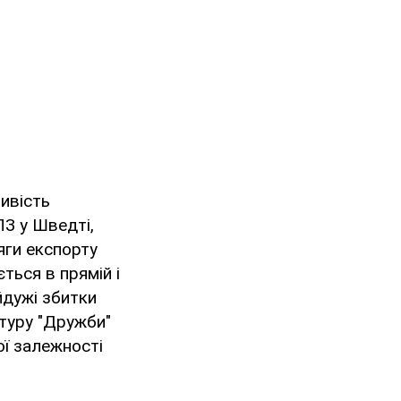
ивість
ПЗ у Шведті,
яги експорту
ться в прямій і
йдужі збитки
туру "Дружби"
ої залежності