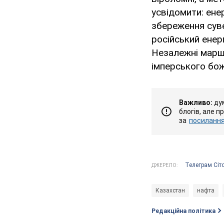
усвідомити: енер
збереження суве
російський енер
Незалежні маршр
імперського бо
Важливо:
дум
блогів, але п
за
посиланням
Телеграм Сіт
ДЖЕРЕЛО:
Казахстан
нафта
Редакційна політика