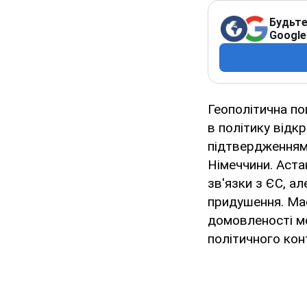
Будьте
Google
Геополітична по
в політику відк
підтвердженням 
Німеччини. Аста
зв'язки з ЄС, ал
придушення. Має
домовленості м
політичного кон