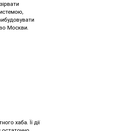
зірвати
системою,
 вибудовувати
тво Москви.
го хаба. Її дії
с остаточно