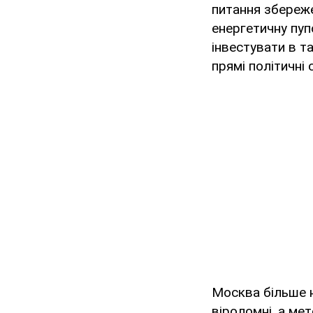
питання збереж
енергетичну пуп
інвестувати в т
прямі політичні
Москва більше н
віроломні, а ме