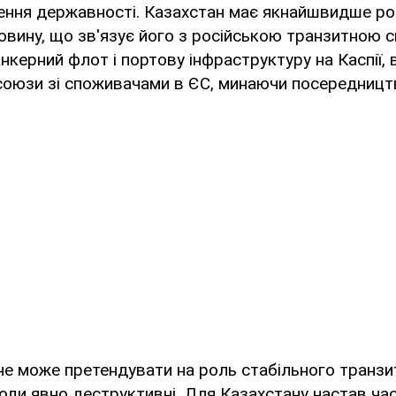
ення державності. Казахстан має якнайшвидше ро
овину, що зв'язує його з російською транзитною 
анкерний флот і портову інфраструктуру на Каспії,
 союзи зі споживачами в ЄС, минаючи посередниц
е може претендувати на роль стабільного транзитно
тоди явно деструктивні. Для Казахстану настав ча