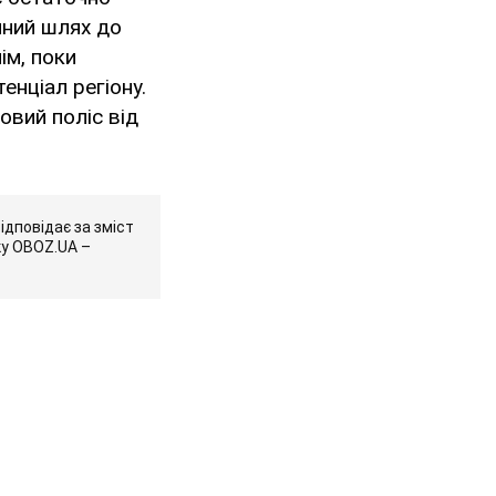
диний шлях до
ім, поки
енціал регіону.
овий поліс від
ідповідає за зміст
ку OBOZ.UA –