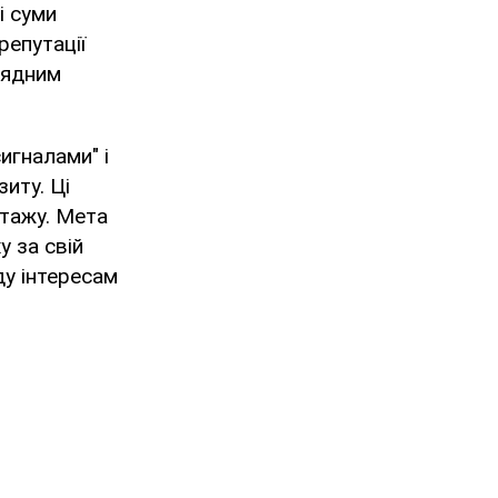
і суми
репутації
рядним
игналами" і
иту. Ці
нтажу. Мета
у за свій
у інтересам