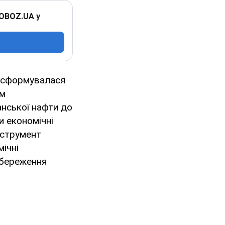
 OBOZ.UA у
ансформувалася
им
анської нафти до
и економічні
інструмент
ічні
збереження