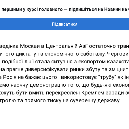
 першими у курсі головного — підпишіться на Новини на
Підписатися
ведінка Москви в Центральній Азії остаточно тр
ритого диктату та економічного саботажу. Чергов
подібної лінії стала ситуація з експортом казахст
на прагне диверсифікувати ринки збуту та зміцнит
е Росія не бажає цього і використовує "трубу" як 
мо наочну демонстрацію того, що будь-які економ
ожуть бути вмить перекреслені Кремлем заради 
тролю та прямого тиску на суверенну державу.