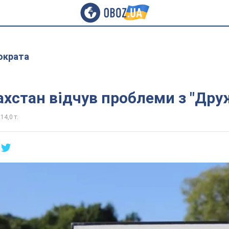
ократа
ахстан відчув проблеми з "Др
14,0 т.