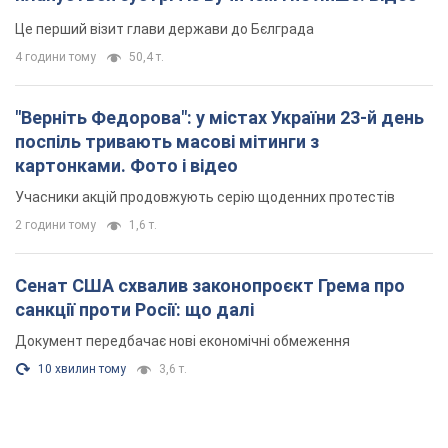
Це перший візит глави держави до Бєлграда
4 години тому
50,4 т.
"Верніть Федорова": у містах України 23-й день
поспіль тривають масові мітинги з
картонками. Фото і відео
Учасники акцій продовжують серію щоденних протестів
2 години тому
1,6 т.
Сенат США схвалив законопроєкт Грема про
санкції проти Росії: що далі
Документ передбачає нові економічні обмеження
10 хвилин тому
3,6 т.