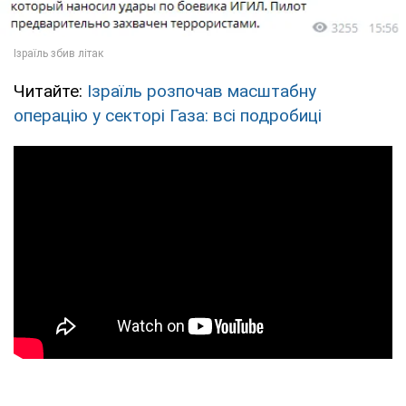
Читайте:
Ізраїль розпочав масштабну
операцію у секторі Газа: всі подробиці