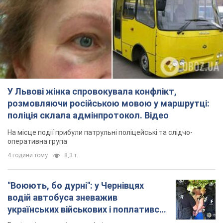
У Львові жінка спровокувала конфлікт,
розмовляючи російською мовою у маршрутці:
поліція склала адмінпротокол. Відео
На місце події прибули патрульні поліцейські та слідчо-
оперативна група
4 години тому
8,3 т.
"Воюють, бо дурні": у Чернівцях
водій автобуса зневажив
українських військових і поплатився.
Відео