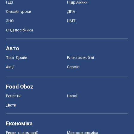
ГДЗ
Підручники
Онлайн уроки
ДПА
ЗНО
НМТ
СНД посібники
Авто
Тест Драйв
Електромобілі
Акції
Сервіс
Food Oboz
Рецепти
Напої
Дієти
Економіка
Ринки та компанії
Макроекономіка