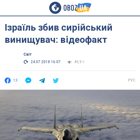
Ізраїль збив сирійський
винищувач: відеофакт
Світ
24.07.2018 16:07
49,9 т.
13
РУС