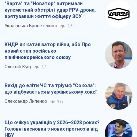
"Варта" та "Новатор" витримали
кулеметний обстріл і удар FPV-дрона,
врятувавши життя офіцеру ЗСУ
Українська Бронетехніка
2,6 т.
КНДР як каталізатор війни, або Про
новий етап російсько-
північнокорейського союзу
Олексій Кущ
2,8 т.
Вихід до еліти ЧС та тріумф "Сокола":
що відбувається в українському хокеї
Олександр Липенко
993
Що очікує українців у 2026–2028 роках?
Головні висновки з нових прогнозів від
НБУ