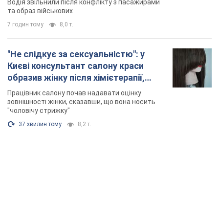
Водія звільнили після конфлікту з пасажирами
та образ військових
7 годин тому
8,0 т.
"Не слідкує за сексуальністю": у
Києві консультант салону краси
образив жінку після хімієтерапії,
розгорівся скандал. Фото
Працівник салону почав надавати оцінку
зовнішності жінки, сказавши, що вона носить
"чоловічу стрижку"
37 хвилин тому
8,2 т.