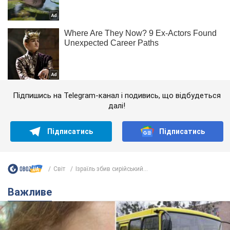
Підпишись на Telegram-канал і подивись, що відбудеться
далі!
Підписатись
Підписатись
Світ
Ізраїль збив сирійський...
Важливе